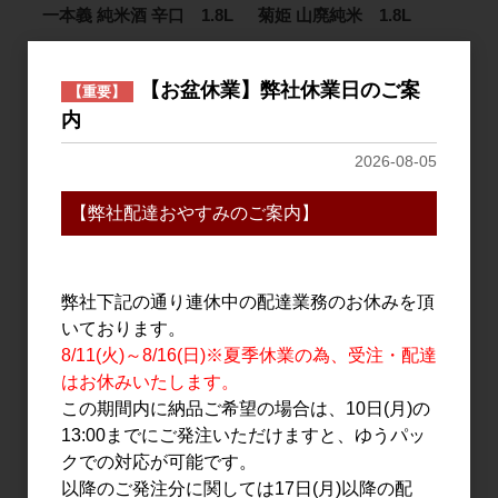
一本義 純米酒 辛口 1.8L
菊姫 山廃純米 1.8L
2,500円
2,816円
【お盆休業】弊社休業日のご案
【重要】
内
2026-08-05
【弊社配達おやすみのご案内】
弊社下記の通り連休中の配達業務のお休みを頂
日本酒
日本酒
いております。
Ohmine 大嶺 HANABI
Ohmine SAKURA CUP
8/11(火)～8/16(日)※夏季休業の為、受注・配達
CUP 100ml
100ml
はお休みいたします。
450円
450円
この期間内に納品ご希望の場合は、10日(月)の
13:00までにご発注いただけますと、ゆうパッ
クでの対応が可能です。
以降のご発注分に関しては17日(月)以降の配