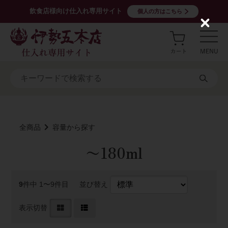
飲食店様向け仕入れ専用サイト
個人の方はこちら
C
l
o
s
e
全商品
容量から探す
〜180ml
9
件中 1〜9件目
並び替え
表示切替