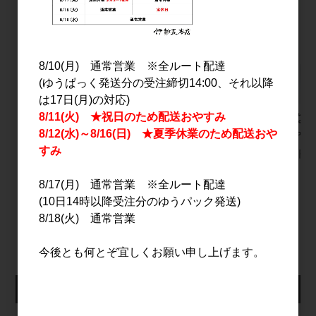
8/10(月) 通常営業 ※全ルート配達
(ゆうぱっく発送分の受注締切14:00、それ以降
は17日(月)の対応)
8/11(火) ★祝日のため配送おやすみ
秋鹿 奥鹿 生もと火入
Yumarrest(ヤマレス
南泉(なん
原酒 1.8L
ト) ラムネGIN 500ml
いびゃく)
8/12(水)～8/16(日) ★夏季休業のため配送おや
すみ
5,300円
4,500円
7,000円
8/17(月) 通常営業 ※全ルート配達
(10日14時以降受注分のゆうパック発送)
すべてのおすすめ商品を見る
8/18(火) 通常営業
今後とも何とぞ宜しくお願い申し上げます。
仕入れ会員ログイン