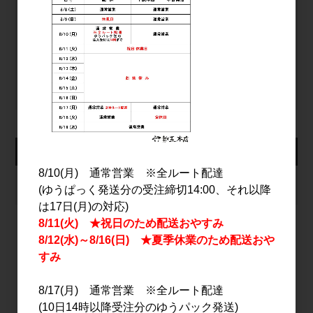
ログイン
パスワードをお忘れの方
新規会員登録
カート
8/10(月) 通常営業 ※全ルート配達
カートは空です
(ゆうぱっく発送分の受注締切14:00、それ以降
は17日(月)の対応)
8/11(火) ★祝日のため配送おやすみ
8/12(水)～8/16(日) ★夏季休業のため配送おや
2026年8月
すみ
日
月
火
水
木
金
土
8/17(月) 通常営業 ※全ルート配達
1
(10日14時以降受注分のゆうパック発送)