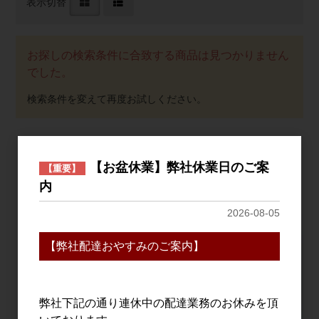
表示切替
お探しの検索条件に合致する商品は見つかりません
でした。
おすすめ
【お盆休業】弊社休業日のご案
【重要】
PICK UP
内
2026-08-05
【弊社配達おやすみのご案内】
弊社下記の通り連休中の配達業務のお休みを頂