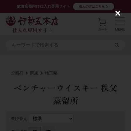
飲食店様向け仕入れ専用サイト
個人の方はこちら
C
l
o
s
e
全商品
関東
埼玉県
ベンチャーウイスキー 秩父
蒸留所
並び替え