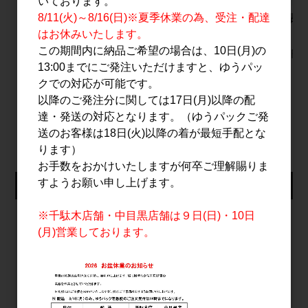
いております。
8/11(火)～8/16(日)※夏季休業の為、受注・配達
pentatonic four
旭万年星 1.8L
赤武 翡翠
500ml
吟醸 1.8
はお休みいたします。
2,700円
この期間内に納品ご希望の場合は、10日(月)の
6,000円
4,000円
13:00までにご発注いただけますと、ゆうパッ
クでの対応が可能です。
以降のご発注分に関しては17日(月)以降の配
すべてのおすすめ商品を見る
達・発送の対応となります。（ゆうパックご発
送のお客様は18日(火)以降の着が最短手配とな
ります）
お手数をおかけいたしますが何卒ご理解賜りま
すようお願い申し上げます。
仕入れ会員ログイン
※千駄木店舗・中目黒店舗は９日(日)・10日
メールアドレス
(月)営業しております。
パスワード