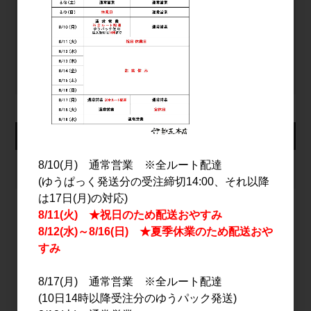
ログイン
パスワードをお忘れの方
新規会員登録
カート
8/10(月) 通常営業 ※全ルート配達
カートは空です
(ゆうぱっく発送分の受注締切14:00、それ以降
は17日(月)の対応)
8/11(火) ★祝日のため配送おやすみ
8/12(水)～8/16(日) ★夏季休業のため配送おや
2026年8月
すみ
日
月
火
水
木
金
土
1
8/17(月) 通常営業 ※全ルート配達
2
3
4
5
6
7
8
(10日14時以降受注分のゆうパック発送)