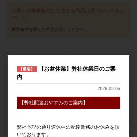
お探しの検索条件に合致する商品は見つかりません
でした。
おすすめ
PICK UP
【お盆休業】弊社休業日のご案
【重要】
内
2026-08-05
【弊社配達おやすみのご案内】
弊社下記の通り連休中の配達業務のお休みを頂
THE HERBALIST
Due Punti Vineyards
明治之
いております。