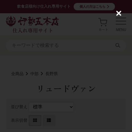
飲食店様向け仕入れ専用サイト
個人の方はこちら
C
l
o
s
e
全商品
中部
長野県
リュードヴァン
並び替え
表示切替