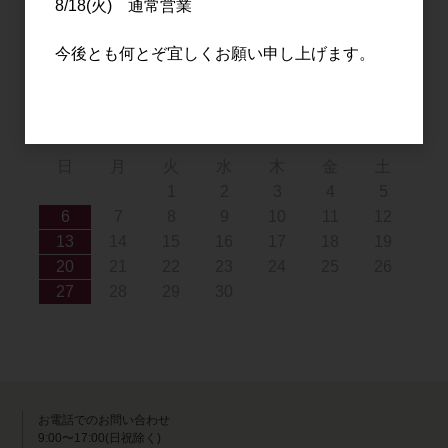
8/18(火) 通常営業
9
10
11
12
13
14
15
16
17
18
19
20
21
22
今後とも何とぞ宜しくお願い申し上げます。
23
24
25
26
27
28
29
30
31
2026年9月
日
月
火
水
木
金
土
1
2
3
4
5
6
7
8
9
10
11
12
13
14
15
16
17
18
19
20
21
22
23
24
25
26
27
28
29
30
お電話でのお問い合わせ
9:00〜17:00(日祝除く)