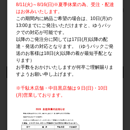
YASO GIN LIQUEUR
Chardonnay Aki
1.8L
8/11(火)～8/16(日)※夏季休業の為、受注・配達
Ⅰ Ⅱ 500ml
2025 750ml
3,200円
はお休みいたします。
8,000円
4,200円
この期間内に納品ご希望の場合は、10日(月)の
13:00までにご発注いただけますと、ゆうパッ
クでの対応が可能です。
以降のご発注分に関しては17日(月)以降の配
すべてのおすすめ商品を見る
達・発送の対応となります。（ゆうパックご発
送のお客様は18日(火)以降の着が最短手配とな
ります）
お手数をおかけいたしますが何卒ご理解賜りま
仕入れ会員ログイン
すようお願い申し上げます。
メールアドレス
※千駄木店舗・中目黒店舗は９日(日)・10日
(月)営業しております。
パスワード