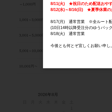
～1,000円
8/11(火) ★祝日のため配送おや
8/12(水)～8/16(日) ★夏季
1,001～3,000円
8/17(月) 通常営業 ※全ルート
(10日14時以降受注分のゆうパック
8/18(火) 通常営業
3,001～5,000円
今後とも何とぞ宜しくお願い申し
5,001～10,000円
10,001円〜
2026年8月
日
月
火
水
木
金
土
1