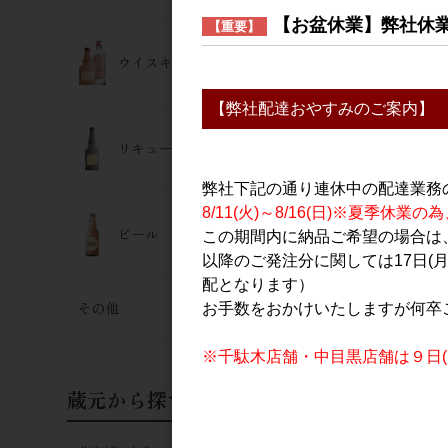
【お盆休業】弊社休
【重要】
ウイスキー･ジン
【弊社配達おやすみのご案内】
リキュール
弊社下記の通り連休中の配達業務
8/11(火)～8/16(日)※夏季
ビール
この期間内に納品ご希望の場合は、
以降のご発注分に関しては17日(
配となります）
その他
お手数をおかけいたしますが何卒
※千駄木店舗・中目黒店舗は９日(日
蔵元から探す