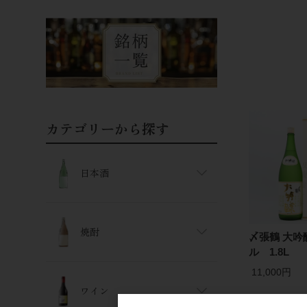
カテゴリーから探す
日本酒
焼酎
〆張鶴 大吟
ル 1.8L
11,000円
ワイン