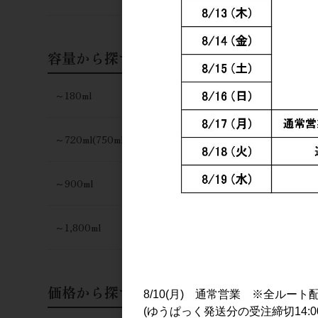
容量から探す
～180ml
～720ml(750ml)
～900ml
～1,800ml
価格から探す
8/10(月) 通常営業 ※全ルート
(ゆうぱっく発送分の受注締切14:0