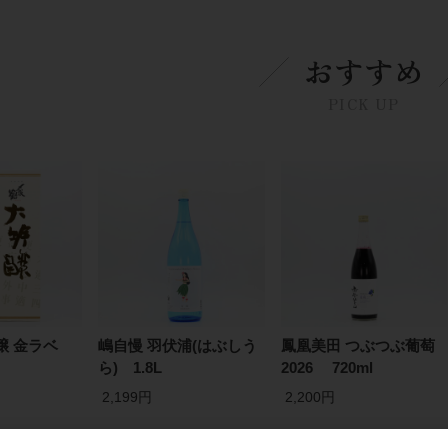
おすすめ
PICK UP
醸 金ラベ
嶋自慢 羽伏浦(はぶしう
鳳凰美田 つぶつぶ葡萄
ら) 1.8L
2026 720ml
2,199円
2,200円