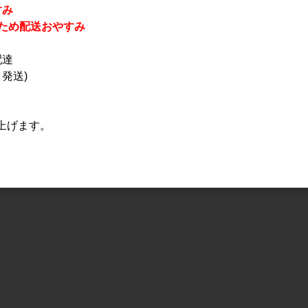
すみ
休業のため配送おやすみ
配達
発送)
上げます。