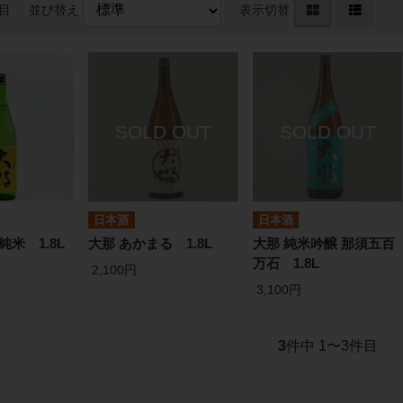
件目
並び替え
表示切替
日本酒
日本酒
純米 1.8L
大那 あかまる 1.8L
大那 純米吟醸 那須五百
万石 1.8L
2,100円
3,100円
3
件中 1〜3件目