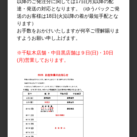
以降のご発注分に関しては17日(月)以降の配
達・発送の対応となります。（ゆうパックご発
送のお客様は18日(火)以降の着が最短手配とな
ります）
お手数をおかけいたしますが何卒ご理解賜りま
日本酒
日本酒
すようお願い申し上げます。
天美 新酒 純米吟醸 にごり
天美 特別純米 生原酒
生 720ml
720ml
※千駄木店舗・中目黒店舗は９日(日)・10日
(月)営業しております。
1,800円
1,650円
日本酒
日本酒