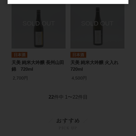
日本酒
日本酒
天美 純米大吟醸 長州山田
天美 純米大吟醸 火入れ
錦 720ml
720ml
2,700円
4,500円
22
件中 1〜22件目
おすすめ
PICK UP