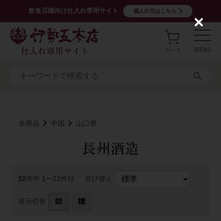
飲食店様向け仕入れ専用サイト
個人の方はこちら
C
l
o
s
e
全商品
中国
山口県
長州酒造
22
件中 1〜22件目
並び替え
表示切替