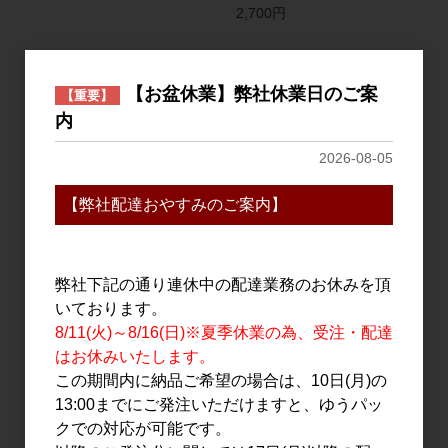
2,700円
【お盆休業】弊社休業日のご案
【重要】
内
2026-08-05
【弊社配達おやすみのご案内】
日本酒
日本酒
天美 純米吟醸 うすにごり
天美 純米吟醸 うすにごり
弊社下記の通り連休中の配達業務のお休みを頂
生原酒 720ml
生原酒 1.8L
いております。
1,800円
3,600円
8/11(火)～8/16(日)※夏季休業の為、受注・配達
はお休みいたします。
この期間内に納品ご希望の場合は、10日(月)の
13:00までにご発注いただけますと、ゆうパッ
クでの対応が可能です。