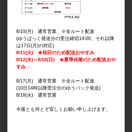
天美 新酒 純米吟醸 にごり
天美 特別純米 生原酒
生 1.8L
1.8L
3,600円
3,300円
8/10(月) 通常営業 ※全ルート配達
(ゆうぱっく発送分の受注締切14:00、それ以降
は17日(月)の対応)
8/11(火) ★祝日のため配送おやすみ
8/12(水)～8/16(日) ★夏季休業のため配送おや
すみ
8/17(月) 通常営業 ※全ルート配達
(10日14時以降受注分のゆうパック発送)
日本酒
日本酒
8/18(火) 通常営業
天美 純米吟醸 生原酒
天美 純米吟醸 生原酒
720ml
1.8L
今後とも何とぞ宜しくお願い申し上げます。
1,800円
3,600円