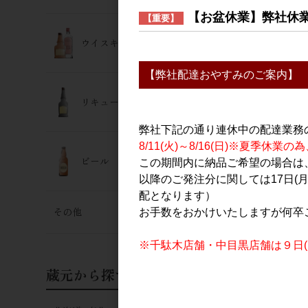
【お盆休業】弊社休
【重要】
ウイスキー･ジン
【弊社配達おやすみのご案内】
リキュール
弊社下記の通り連休中の配達業務
8/11(火)～8/16(日)※夏季
ビール
この期間内に納品ご希望の場合は、
以降のご発注分に関しては17日(
配となります）
その他
お手数をおかけいたしますが何卒
※千駄木店舗・中目黒店舗は９日(日
蔵元から探す