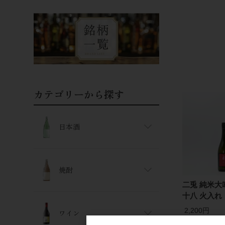
カテゴリーから探す
日本酒
焼酎
二兎 純米大
十八 火入れ 
2,200円
ワイン