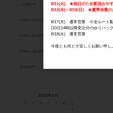
～1,000円
8/11(火) ★祝日のため配送おや
8/12(水)～8/16(日) ★夏季
1,001～3,000円
8/17(月) 通常営業 ※全ルート
(10日14時以降受注分のゆうパック
8/18(火) 通常営業
3,001～5,000円
今後とも何とぞ宜しくお願い申し
5,001～10,000円
10,001円〜
2026年8月
日
月
火
水
木
金
土
1