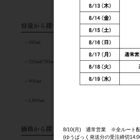
容量から探す
～180ml
～720ml(750ml)
～900ml
～1,800ml
価格から探す
8/10(月) 通常営業 ※全ルート
(ゆうぱっく発送分の受注締切14:0