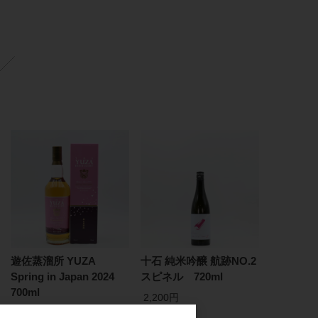
遊佐蒸溜所 YUZA
十石 純米吟醸 航跡NO.2
Spring in Japan 2024
スピネル 720ml
700ml
2,200円
15,000円