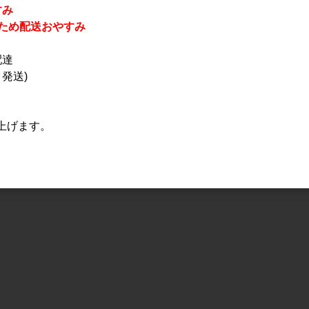
すみ
休業のため配送おやすみ
配達
発送)
上げます。