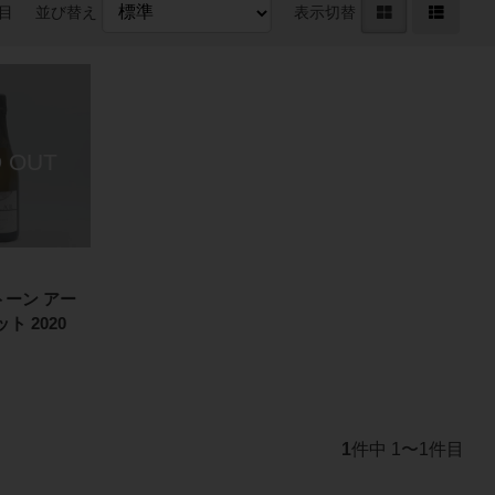
件目
並び替え
表示切替
ーン アー
ット 2020
1
件中 1〜1件目