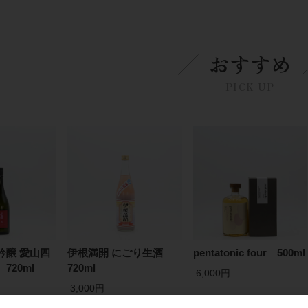
おすすめ
PICK UP
吟醸 愛山四
伊根満開 にごり生酒
pentatonic four 500ml
720ml
720ml
6,000円
3,000円