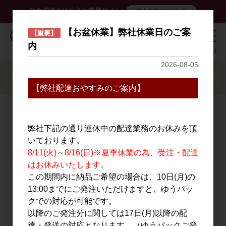
飲食店様向け仕入れ専用サイト
個人の方はこちら
C
【お盆休業】弊社休業日のご案
【重要】
l
内
o
s
e
2026-08-05
【弊社配達おやすみのご案内】
弊社下記の通り連休中の配達業務のお休みを頂
ログイン
いております。
8/11(火)～8/16(日)※夏季休業の為、受注・配達
はお休みいたします。
メールアドレス
この期間内に納品ご希望の場合は、10日(月)の
13:00までにご発注いただけますと、ゆうパッ
クでの対応が可能です。
以降のご発注分に関しては17日(月)以降の配
パスワード
達・発送の対応となります。（ゆうパックご発