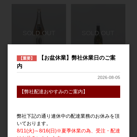
【お盆休業】弊社休業日のご案
【重要】
日本酒
日本酒
内
墨廼江 600K 大吟醸原
墨廼江 CLASSIC
2026-08-05
酒 1.8L
VERSION NO.10 純米大
吟醸 720ml
7,200円
【弊社配達おやすみのご案内】
2,100円
弊社下記の通り連休中の配達業務のお休みを頂
いております。
8/11(火)～8/16(日)※夏季休業の為、受注・配達