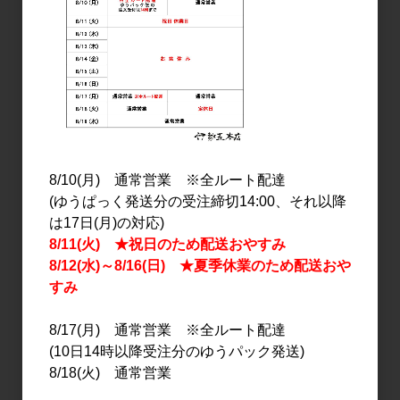
1.8L
720ml
2,600円
1,300円
8/10(月) 通常営業 ※全ルート配達
(ゆうぱっく発送分の受注締切14:00、それ以降
は17日(月)の対応)
8/11(火) ★祝日のため配送おやすみ
日本酒
日本酒
8/12(水)～8/16(日) ★夏季休業のため配送おや
墨廼江 SoLiD 純米吟醸 う
墨廼江 特別純米 かめ口取
すみ
すにごり 1.8L
り 720ml
3,000円
1,450円
8/17(月) 通常営業 ※全ルート配達
(10日14時以降受注分のゆうパック発送)
8/18(火) 通常営業