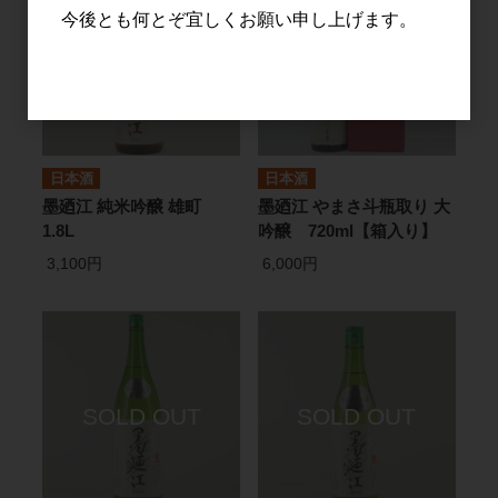
今後とも何とぞ宜しくお願い申し上げます。
日本酒
日本酒
墨廼江 純米吟醸 雄町
墨廼江 やまさ斗瓶取り 大
1.8L
吟醸 720ml【箱入り】
3,100円
6,000円