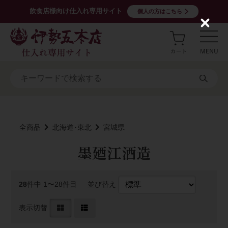
飲食店様向け仕入れ専用サイト
個人の方はこちら
C
l
o
s
e
全商品
北海道･東北
宮城県
墨廼江酒造
28
件中 1〜28件目
並び替え
表示切替