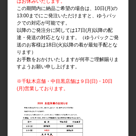
はお休みいたします。
この期間内に納品ご希望の場合は、10日(月)の
13:00までにご発注いただけますと、ゆうパッ
クでの対応が可能です。
以降のご発注分に関しては17日(月)以降の配
日本酒
日本酒
達・発送の対応となります。（ゆうパックご発
墨廼江 純米吟醸 蔵の華
墨廼江 純米吟醸 山田錦
送のお客様は18日(火)以降の着が最短手配とな
1.8L
1.8L
ります）
2,900円
3,100円
お手数をおかけいたしますが何卒ご理解賜りま
すようお願い申し上げます。
※千駄木店舗・中目黒店舗は９日(日)・10日
(月)営業しております。
日本酒
日本酒
墨廼江 特別純米 中汲み
墨廼江 特別純米 中汲み