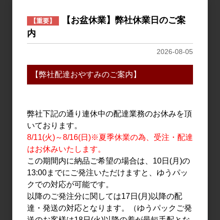
【お盆休業】弊社休業日のご案
【重要】
内
ワイン
ワイン
フジクレール ブラン
フジクレール シャルドネ
2026-08-05
720ml
スパークリング 750ml
【弊社配達おやすみのご案内】
1,320円
2,900円
4
件中 1〜4件目
弊社下記の通り連休中の配達業務のお休みを頂
いております。
8/11(火)～8/16(日)※夏季休業の為、受注・配達
おすすめ
はお休みいたします。
PICK UP
この期間内に納品ご希望の場合は、10日(月)の
13:00までにご発注いただけますと、ゆうパッ
クでの対応が可能です。
以降のご発注分に関しては17日(月)以降の配
達・発送の対応となります。（ゆうパックご発
送のお客様は18日(火)以降の着が最短手配とな