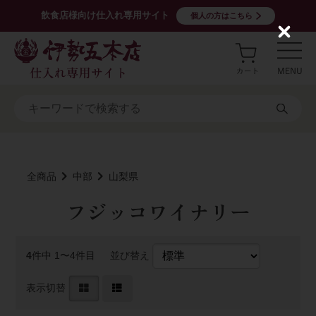
飲食店様向け仕入れ専用サイト
個人の方はこちら
C
l
o
s
e
全商品
中部
山梨県
フジッコワイナリー
4
件中 1〜4件目
並び替え
表示切替