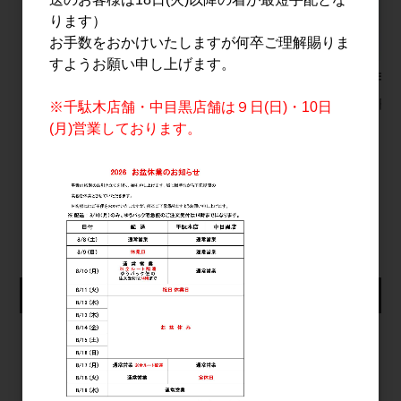
ります）
お手数をおかけいたしますが何卒ご理解賜りま
すようお願い申し上げます。
GLOW EP08 900ml
栗駒山 純米吟醸 蔵の
旭万年星 
華 1.8L
2,000円
2,700円
※千駄木店舗・中目黒店舗は９日(日)・10日
3,430円
(月)営業しております。
すべてのおすすめ商品を見る
仕入れ会員ログイン
メールアドレス