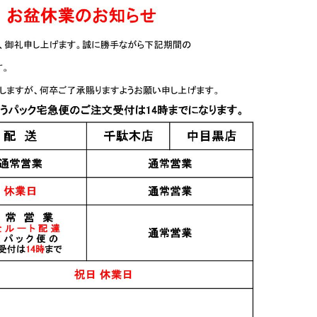
1,600円
3,200円
リキュール
 Te to Te な
かぼす搾り 1.8L
とて 純米吟
2,900円
れ 1.8L
22
件中 1〜22件目