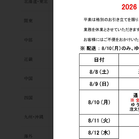
北海道･東北
3,200円
関東
中部
近畿
日本酒
中国
Nami no Oto
みのおと て
醸 玉栄 火入
四国
3,200円
九州･沖縄
海外