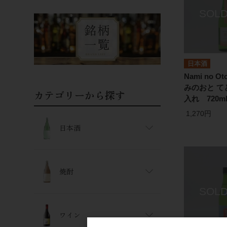
日本酒
Nami no Oto
みのおと て
カテゴリーから探す
入れ 720m
1,270円
日本酒
焼酎
ワイン