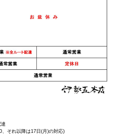
おすすめ
PICK UP
シック 弐式
pentatonic DELFIN(デ
秋鹿 奥鹿 生もと火入原
ルフィン) 500ml
酒 1.8L
6,000円
5,300円
配達
0、それ以降は17日(月)の対応)