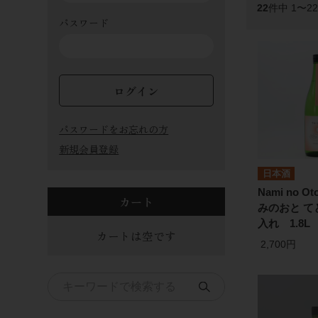
22
件中 1〜2
パスワード
ログイン
パスワードをお忘れの方
新規会員登録
日本酒
Nami no Oto
カート
みのおと て
入れ 1.8L
カートは空です
2,700円