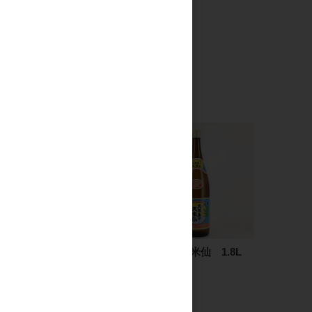
加茂錦 荷札酒 短稈渡船
久米島の久米仙 1.8L
純米大吟醸 720ml
2,083円
2,200円