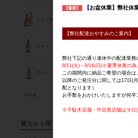
【お盆休業】弊社休
【重要】
日本酒
浪乃音 純
ウイスキー･ジン
720ml
1,450円
【弊社配達おやすみのご案内】
リキュール
弊社下記の通り連休中の配達業務
8/11(火)～8/16(日)※夏季
ビール
この期間内に納品ご希望の場合は、
以降のご発注分に関しては17日(
配となります）
その他
お手数をおかけいたしますが何卒
※千駄木店舗・中目黒店舗は９日(日
日本酒
Nami no Oto
蔵元から探す
みのおと て
醸 吟吹雪 生