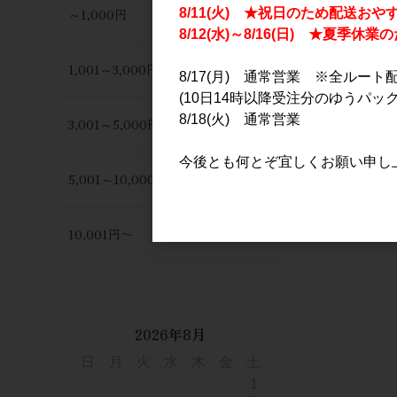
～1,000円
8/11(火) ★祝日のため配送おや
8/12(水)～8/16(日) ★夏季
1,001～3,000円
8/17(月) 通常営業 ※全ルート
(10日14時以降受注分のゆうパック
8/18(火) 通常営業
3,001～5,000円
今後とも何とぞ宜しくお願い申し
5,001～10,000円
10,001円〜
2026年8月
日
月
火
水
木
金
土
1