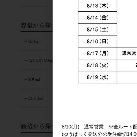
容量から探す
～180ml
～720ml(750ml)
～900ml
～1,800ml
仙禽 クラ
720ml
価格から探す
2,000円
8/10(月) 通常営業 ※全ルート
(ゆうぱっく発送分の受注締切14:0