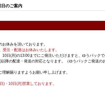
業日のご案内
日本酒
日本酒
米吟醸 花火
浪乃音 純米吟醸 花火
Nami no Oto Te to Te な
1.8L
みのおと てとて 純米吟
醸 渡船 1.8L
2,900円
3,200円
のお休みを頂いております。
休業の為、受注・配達はお休みいたします。
10日(月)の13:00までにご発注いただけますと、ゆうパック
月)以降の配達・発送の対応となります。（ゆうパックご発送のお
ご理解賜りますようお願い申し上げます。
)・10日(月)営業しております。
日本酒
日本酒
 Te to Te な
Nami no Oto Te to Te な
Nami no Oto Te to Te な
とて 純米吟
みのおと てとて 純米吟
みのおと てとて 純米吟
酒 1.8L
醸 渡船 火入れ 720ml
醸 渡船 火入れ 1.8L