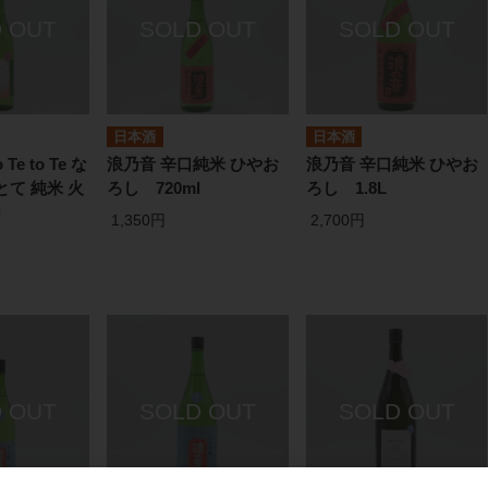
日本酒
日本酒
 Te to Te な
浪乃音 辛口純米 ひやお
浪乃音 辛口純米 ひやお
とて 純米 火
ろし 720ml
ろし 1.8L
l
1,350円
2,700円