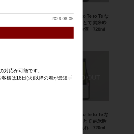
日本酒
日本酒
Nami no Oto Te to Te な
Nami no Oto Te to Te な
2026-08-05
みのおと てとて 純米吟
みのおと てとて 純米吟
醸 渡船 720ml
醸 吟吹雪 生酒 720ml
1,600円
1,600円
での対応が可能です。
客様は18日(火)以降の着が最短手
日本酒
日本酒
浪乃音 新走り(あらばし
Nami no Oto Te to Te な
り) 1.8L
みのおと てとて 純米吟
醸 玉栄 火入れ 720ml
2,400円