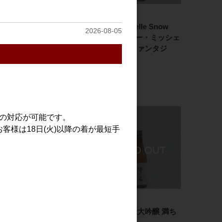
日本酒
日本酒
澤の花 純米吟醸 赤のと
Beau Michelle Snow
2026-08-05
もぞう。 無ろ過生原
Fantasy(ボー・ミッシェ
酒 1.8L
ル スノーファンタジ
ー) 500ml
3,000円
1,800円
での対応が可能です。
客様は18日(火)以降の着が最短手
日本酒
日本酒
澤の花 特別純米 黄のと
澤の花 純米大吟醸 満ち