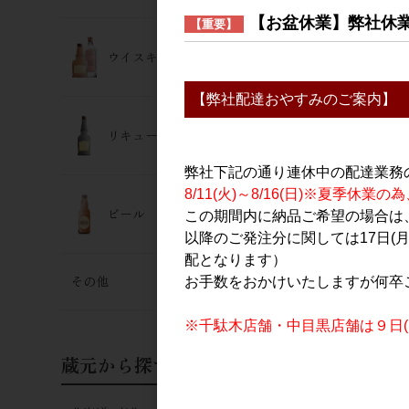
【お盆休業】弊社休
【重要】
日本酒
澤の花 純米
ウイスキー･ジン
かり 720m
2,100円
【弊社配達おやすみのご案内】
リキュール
弊社下記の通り連休中の配達業務
8/11(火)～8/16(日)※夏季
ビール
この期間内に納品ご希望の場合は、
以降のご発注分に関しては17日(
配となります）
その他
お手数をおかけいたしますが何卒
※千駄木店舗・中目黒店舗は９日(日
蔵元から探す
日本酒
澤の花 純米