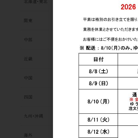
雪 無濾過生原
北海道･東北
2,100円
関東
中部
近畿
中国
日本酒
澤の花 純米
四国
月 1.8L
3,250円
九州･沖縄
海外