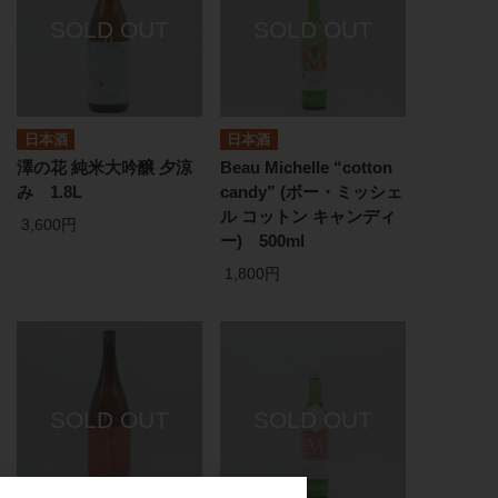
日本酒
日本酒
澤の花 純米大吟醸 夕涼
Beau Michelle “cotton
み 1.8L
candy” (ボー・ミッシェ
ル コットン キャンディ
3,600円
ー) 500ml
1,800円