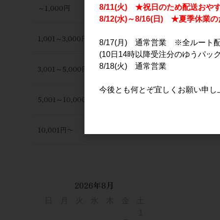
～1,000円
8/11(火) ★祝日のため配送おや
8/12(水)～8/16(日) ★夏季
1,001～3,000円
8/17(月) 通常営業 ※全ルート
(10日14時以降受注分のゆうパック
8/18(火) 通常営業
3,001～5,000円
今後とも何とぞ宜しくお願い申し
5,001～10,000円
10,001円〜
2026年8月
日
月
火
水
木
金
土
1