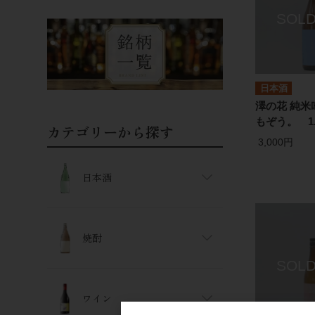
日本酒
澤の花 純米
もぞう。 1.
カテゴリーから探す
3,000円
日本酒
焼酎
ワイン