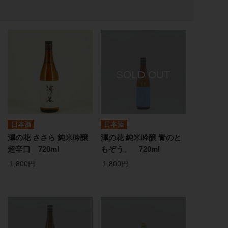
日本酒
日本酒
澤の花 ささら 純米吟醸
澤の花 純米吟醸 青のと
超辛口 720ml
もぞう。 720ml
1,800円
1,800円