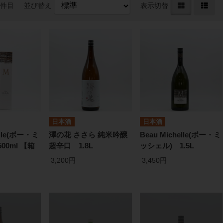
3件目
並び替え
表示切替
日本酒
日本酒
elle(ボー・ミ
澤の花 ささら 純米吟醸
Beau Michelle(ボー・ミ
00ml 【箱
超辛口 1.8L
ッシェル) 1.5L
3,200円
3,450円