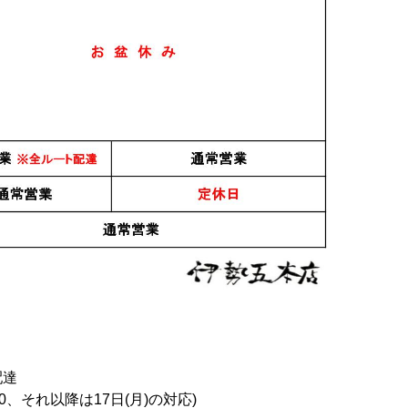
おすすめ
PICK UP
akka 1.8L
宝山蒸撰 玉茜 酒精乃
赤武 AKABU 純米吟醸
雫 720ml
酒未来 720ml
配達
1,850円
2,600円
0、それ以降は17日(月)の対応)