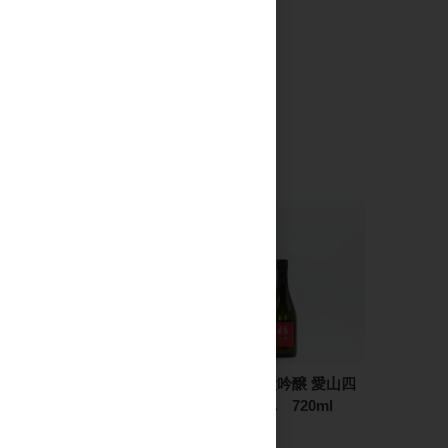
十石 純米吟醸 航跡NO.2
二兎 純米大吟醸 愛山四
スピネル 720ml
十八 火入れ 720ml
2,200円
2,200円