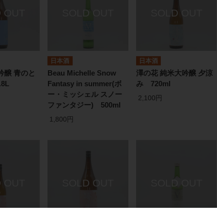
日本酒
日本酒
吟醸 青のと
Beau Michelle Snow
澤の花 純米大吟醸 夕涼
8L
Fantasy in summer(ボ
み 720ml
ー・ミッシェル スノー
2,100円
ファンタジー) 500ml
1,800円