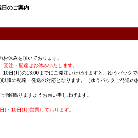
業日のご案内
日本酒
日本酒
大吟醸 花あ
澤の花 純米大吟醸 花あ
Beau Michelle snow
l
かり 1.8L
fantasy white label(ボー
ミッシェル スノーファ
3,600円
ンタジー ホワイトラベ
ル) 500ml
1,800円
のお休みを頂いております。
休業の為、受注・配達はお休みいたします。
10日(月)の13:00までにご発注いただけますと、ゆうパック
月)以降の配達・発送の対応となります。（ゆうパックご発送のお
ご理解賜りますようお願い申し上げます。
)・10日(月)営業しております。
日本酒
日本酒
大吟醸 さら
澤の花 純米大吟醸 さら
Beau Michelle BLISS