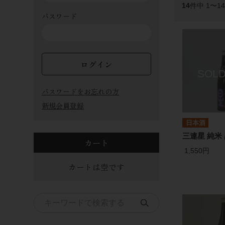
14
件中 1〜1
パスワード
ログイン
パスワードをお忘れの方
新規会員登録
日本酒
三連星 純米 
カート
1,550円
カートは空です