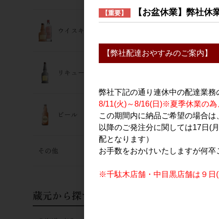
三連星 番外編
【お盆休業】弊社休
【重要】
1,500円
ウイスキー･ジン
【弊社配達おやすみのご案内】
リキュール
弊社下記の通り連休中の配達業務
8/11(火)～8/16(日)※夏季
ビール
この期間内に納品ご希望の場合は、
以降のご発注分に関しては17日(
配となります）
その他
お手数をおかけいたしますが何卒
※千駄木店舗・中目黒店舗は９日(日
蔵元から探す