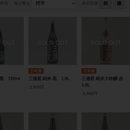
4件目
並び替え
表示切替
日本酒
日本酒
黒 720ml
三連星 純米 黒 1.8L
三連星 純米大吟醸 赤
1.8L
2,800円
3,800円