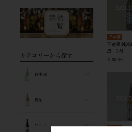
日本酒
三連星 純米
成 1.8L
カテゴリーから探す
3,600円
日本酒
焼酎
ワイン
日本酒