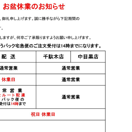
 1.8L
二兎 純米大吟醸 愛山四
梅酒 あべ Ume
十八 火入れ 720ml
500ml
2,200円
すべてのおすすめ商品を