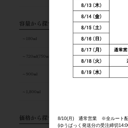
容量から探す
～180ml
～720ml(750ml)
～900ml
～1,800ml
価格から探す
8/10(月) 通常営業 ※全ルート
(ゆうぱっく発送分の受注締切14:0