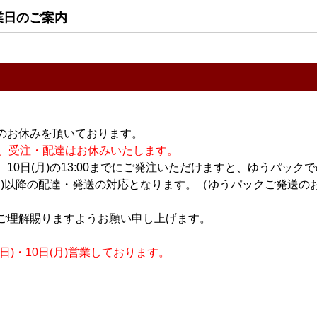
Ⅰ 720ml
三連星 純米 黒 無濾過生
三連星 純米 黒 無濾過生
業日のご案内
原酒 直汲み 1.8L
原酒 直汲み 720ml
2,950円
1,475円
14
件中 1〜14件目
のお休みを頂いております。
休業の為、受注・配達はお休みいたします。
10日(月)の13:00までにご発注いただけますと、ゆうパック
おすすめ
月)以降の配達・発送の対応となります。（ゆうパックご発送のお
PICK UP
ご理解賜りますようお願い申し上げます。
)・10日(月)営業しております。