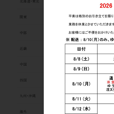
北海道･東北
関東
雑賀 吟醸赤酢
2,500円
中部
近畿
中国
四国
九州･沖縄
海外