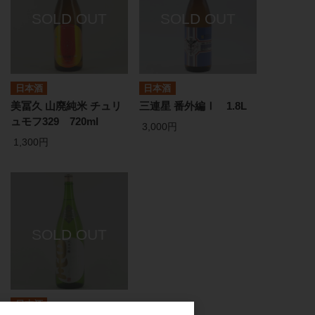
日本酒
日本酒
美冨久 山廃純米 チュリ
三連星 番外編Ⅰ 1.8L
ュモフ329 720ml
3,000円
1,300円
日本酒