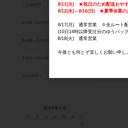
～1,000円
8/11(火) ★祝日のため配送おや
8/12(水)～8/16(日) ★夏季
1,001～3,000円
8/17(月) 通常営業 ※全ルート
(10日14時以降受注分のゆうパック
8/18(火) 通常営業
3,001～5,000円
今後とも何とぞ宜しくお願い申し
5,001～10,000円
10,001円〜
2026年8月
日
月
火
水
木
金
土
1