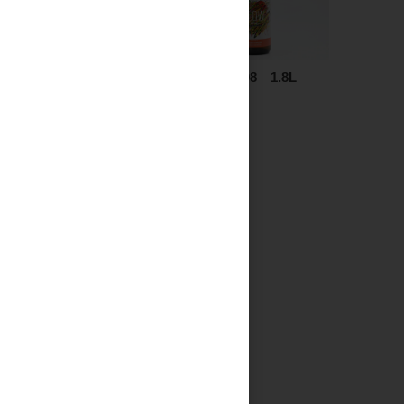
MARS The Y.A. #05
GLOW EP08 1.8L
700ml
3,500円
9,500円
見る