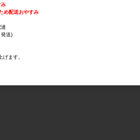
すみ
休業のため配送おやすみ
配達
発送)
上げます。