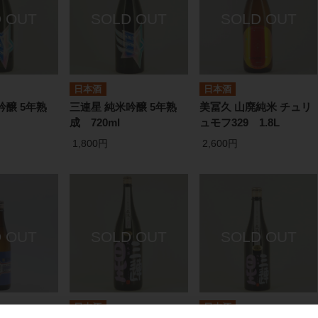
日本酒
日本酒
吟醸 5年熟
三連星 純米吟醸 5年熟
美冨久 山廃純米 チュリ
成 720ml
ュモフ329 1.8L
1,800円
2,600円
日本酒
日本酒