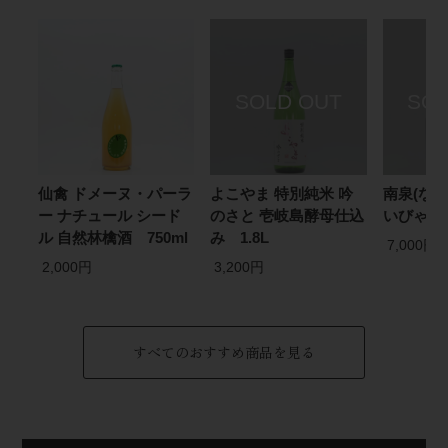
仙禽 ドメーヌ・パーラ
よこやま 特別純米 吟
南泉(なん
ー ナチュール シード
のさと 壱岐島酵母仕込
いびゃく)
ル 自然林檎酒 750ml
み 1.8L
7,000円
2,000円
3,200円
すべてのおすすめ商品を見る