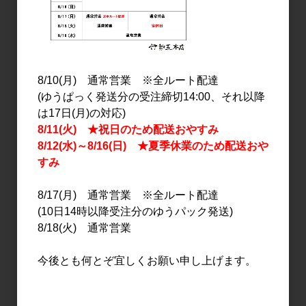
ワイン
ワイン
98WINEs 穀 KOKU 2023
胎内高原ワイナリー アッ
RED(赤) 750ml
サンブラージュルージュ
8/10(月) 通常営業 ※全ルート配達
2023 750ml
6,000円
(ゆうぱっく発送分の受注締切14:00、それ以降
2,600円
は17日(月)の対応)
8/11(火) ★祝日のため配送おやすみ
8/12(水)～8/16(日) ★夏季休業のため配送おや
すみ
8/17(月) 通常営業 ※全ルート配達
(10日14時以降受注分のゆうパック発送)
8/18(火) 通常営業
今後とも何とぞ宜しくお願い申し上げます。
ワイン
ワイン
98WINEs 芒 NOGI
駒園ヴィンヤード Tao シ
WHITE(白) 750ml
ャルドネ 750ml