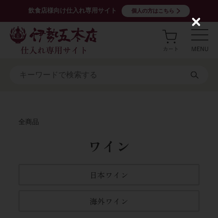
飲食店様向け仕入れ専用サイト
個人の方はこちら
C
l
o
s
e
全商品
ワイン
日本ワイン
海外ワイン