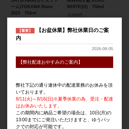
SAYSFARM(セイズファ
98WINEs 穀 KOKU
ーム)YOKAWA Blanc
WHITE(白) 750ml
2023 750ml
5,000円
【お盆休業】弊社休業日のご案
【重要】
内
2026-08-05
【弊社配達おやすみのご案内】
ワイン
ワイン
弊社下記の通り連休中の配達業務のお休みを頂
いております。
胎内高原ワイナリー ヴァ
胎内高原ワイナリー ヴァ
ン ペティアン 750ml
ン ペティアン 750ml
8/11(火)～8/16(日)※夏季休業の為、受注・配達
はお休みいたします。
2,600円
2,600円
この期間内に納品ご希望の場合は、10日(月)の
13:00までにご発注いただけますと、ゆうパッ
クでの対応が可能です。