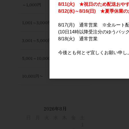
～1,000円
8/11(火) ★祝日のため配送おや
8/12(水)～8/16(日) ★夏季
1,001～3,000円
8/17(月) 通常営業 ※全ルート
(10日14時以降受注分のゆうパック
8/18(火) 通常営業
3,001～5,000円
今後とも何とぞ宜しくお願い申し
5,001～10,000円
10,001円〜
2026年8月
日
月
火
水
木
金
土
1