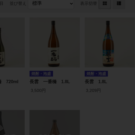
件目
並び替え
表示切替
焼酎・泡盛
焼酎・泡盛
 720ml
長雲 一番橋 1.8L
長雲 1.8L
3,500円
3,209円