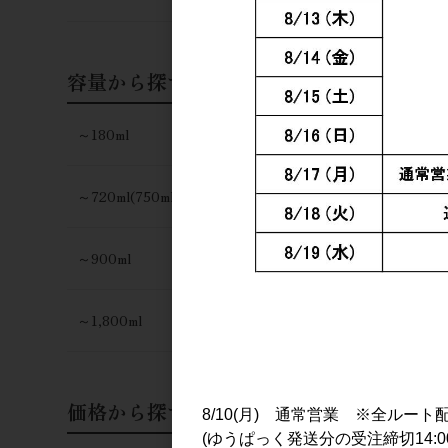
容量から探す
～180ml
～720ml(750ml)
～900ml
～1,800ml
価格から探す
8/10(月) 通常営業 ※全ルート
(ゆうぱっく発送分の受注締切14:0