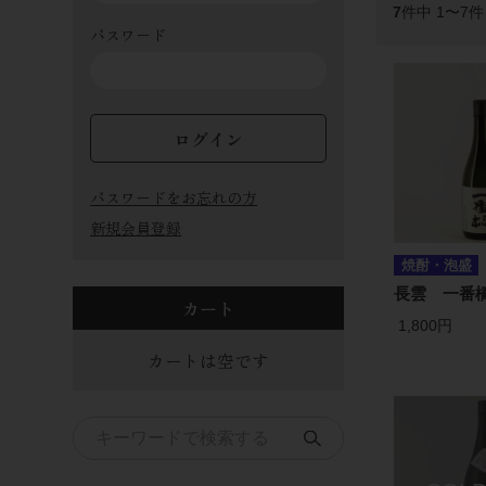
7
件中 1〜7
パスワード
ログイン
パスワードをお忘れの方
新規会員登録
焼酎・泡盛
長雲 一番橋
カート
1,800円
カートは空です