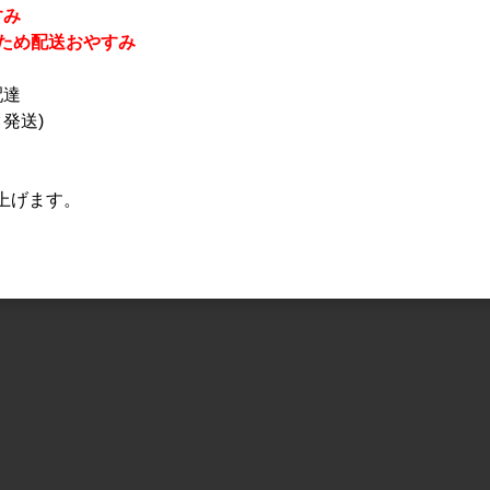
すみ
休業のため配送おやすみ
配達
発送)
上げます。