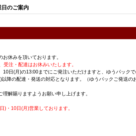
業日のご案内
のお休みを頂いております。
8 900ml
黒松仙醸 純米吟醸 城花
謳歌 720ml
休業の為、受注・配達はお休みいたします。
一火入 720ml
1,590円
10日(月)の13:00までにご発注いただけますと、ゆうパック
1,650円
月)以降の配達・発送の対応となります。（ゆうパックご発送のお
ご理解賜りますようお願い申し上げます。
)・10日(月)営業しております。
すべてのおすすめ商品を