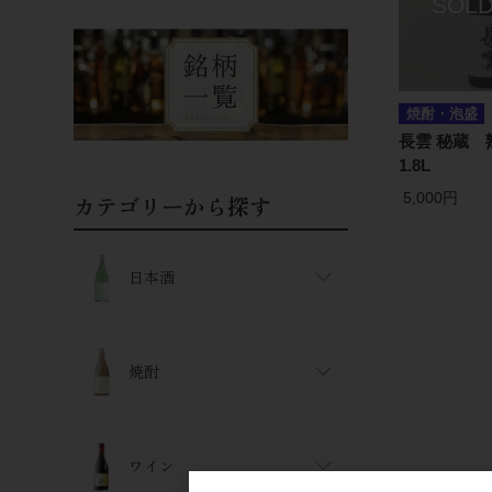
焼酎・泡盛
長雲 秘蔵
1.8L
5,000円
カテゴリーから探す
日本酒
焼酎
ワイン