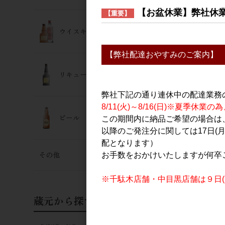
【お盆休業】弊社休
【重要】
ウイスキー･ジン
【弊社配達おやすみのご案内】
リキュール
弊社下記の通り連休中の配達業務
GLOW EP0
8/11(火)～8/16(日)※夏季
ビール
2,000円
この期間内に納品ご希望の場合は、
以降のご発注分に関しては17日(
配となります）
その他
お手数をおかけいたしますが何卒
※千駄木店舗・中目黒店舗は９日(日
蔵元から探す