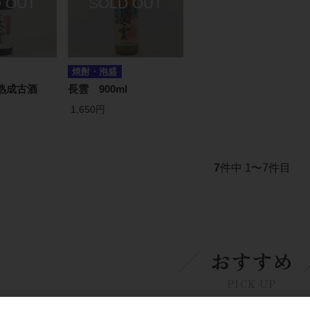
焼酎・泡盛
 熟成古酒
長雲 900ml
1,650円
7
件中 1〜7件目
おすすめ
PICK UP