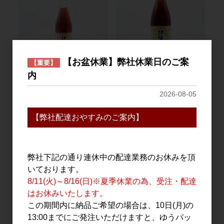
【お盆休業】弊社休業日のご案
【重要】
日本酒
日本酒
内
伊根満開 720ml
伊根満開 1.8L
2026-08-05
2,600円
4,500円
【弊社配達おやすみのご案内】
弊社下記の通り連休中の配達業務のお休みを頂
いております。
8/11(火)～8/16(日)※夏季休業の為、受注・配達
はお休みいたします。
この期間内に納品ご希望の場合は、10日(月)の
13:00までにご発注いただけますと、ゆうパッ
日本酒
日本酒