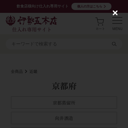
飲食店様向け仕入れ専用サイト
個人の方はこちら
C
l
o
s
e
全商品
近畿
京都府
京都蒸留所
向井酒造