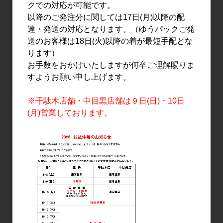
クでの対応が可能です。
澤屋まつもと 守破離 山田
澤屋まつもと 守破離 山田
以降のご発注分に関しては17日(月)以降の配
錦 720ml
錦 1.8L
達・発送の対応となります。（ゆうパックご発
2,100円
4,200円
送のお客様は18日(火)以降の着が最短手配とな
ります）
お手数をおかけいたしますが何卒ご理解賜りま
すようお願い申し上げます。
※千駄木店舗・中目黒店舗は９日(日)・10日
(月)営業しております。
日本酒
日本酒
澤屋まつもと 守破離 五百
澤屋まつもと 守破離 五百
万石 720ml
万石 1.8L
1,400円
2,800円