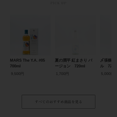
PICK UP
MARS The Y.A. #05
夏の潤平 紅まさり バ
〆張鶴 大
700ml
ージョン 720ml
ル 720
9,500円
1,700円
5,000円
すべてのおすすめ商品を見る