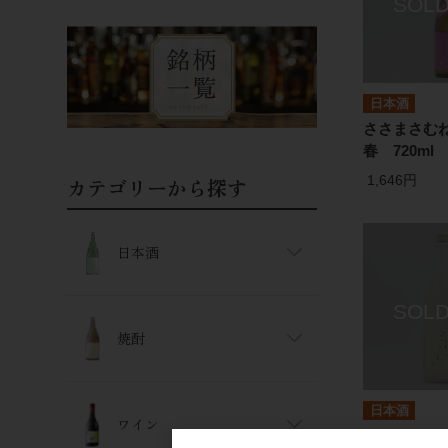
日本酒
ささまさむね
春 720ml
1,646円
カテゴリーから探す
日本酒
焼酎
日本酒
ワイン
ささまさむね