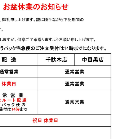
日本酒
日本酒
 特別純米
ささまさむね 特別純米
ささまさむね 純米吟
 720ml
初しぼり生酒 1.8L
醸 1.8L
2,364円
3,455円