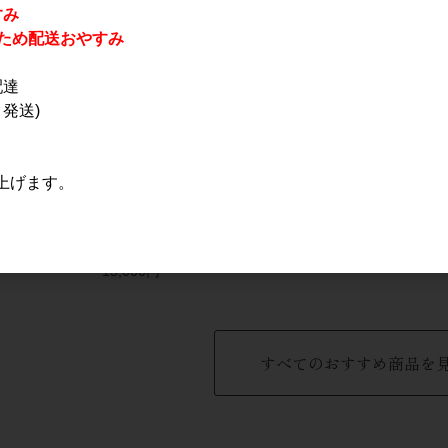
すみ
休業のため配送おやすみ
配達
発送)
上げます。
 山椒スピリ
遊佐蒸溜所 YUZA
〆張鶴 大吟醸 金ラベ
ンチオーク樽
Spring in Japan 2024
ル 720ml 【箱入り】
l
700ml
5,000円
15,000円
すべてのおすすめ商品を