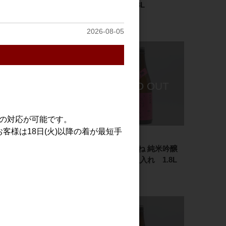
一回火入れ 1.8L
福乃香 1.8L
3,000円
3,182円
2026-08-05
での対応が可能です。
客様は18日(火)以降の着が最短手
日本酒
日本酒
ささまさむね 純米吟醸
ささまさむね 純米吟醸
愛山 一回火入れ 720ml
愛山 一回火入れ 1.8L
1,818円
3,636円