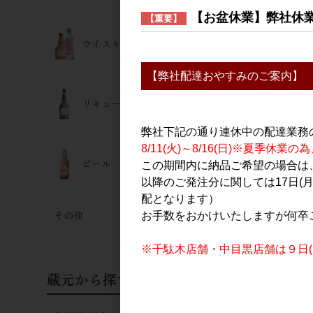
にごり 生酒 
【お盆休業】弊社休
【重要】
3,181円
ウイスキー･ジン
【弊社配達おやすみのご案内】
リキュール
弊社下記の通り連休中の配達業務
8/11(火)～8/16(日)※夏季
ビール
この期間内に納品ご希望の場合は、
以降のご発注分に関しては17日(
日本酒
配となります）
ささまさむね
その他
お手数をおかけいたしますが何卒
福乃香 720
1,637円
※千駄木店舗・中目黒店舗は９日(日
蔵元から探す