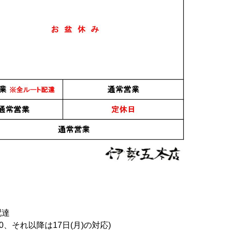
日本酒
日本酒
 純米吟醸
ささまさむね 純米 一回
ササ正宗 純米吟醸 +10
一回火入れ
火入れ 1.8L
生酒 720ml
2,273円
1,318円
40
件中 1〜30件目
1
2
おすすめ
PICK UP
配達
0、それ以降は17日(月)の対応)