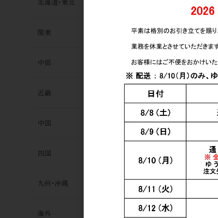
北海道･東北
関東
中部
日本酒
ささまさむね
初しぼり生酒
近畿
1,318円
中国
四国
九州･沖縄
海外