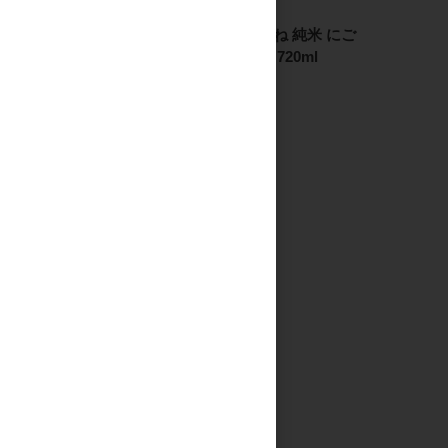
日本酒
日本酒
ササ正宗 純米吟醸 +10
ささまさむね 純米 にご
生酒 1.8L
り酒 秋生 720ml
2,636円
1,363円