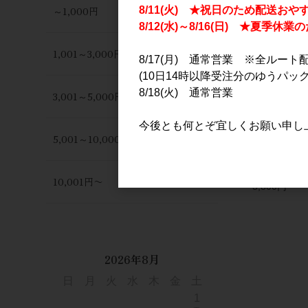
～1,000円
8/11(火) ★祝日のため配送おや
8/12(水)～8/16(日) ★夏季
1,001～3,000円
8/17(月) 通常営業 ※全ルート
(10日14時以降受注分のゆうパック
8/18(火) 通常営業
3,001～5,000円
今後とも何とぞ宜しくお願い申し
AKAYANE
5,001～10,000円
ッツ フレ
貯蔵 720m
10,001円〜
5,800円
2026年8月
日
月
火
水
木
金
土
1