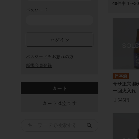
40
件中 1〜3
パスワード
ログイン
パスワードをお忘れの方
新規会員登録
日本酒
ササ正宗 純米
カート
一回火入れ 7
1,646円
カートは空です