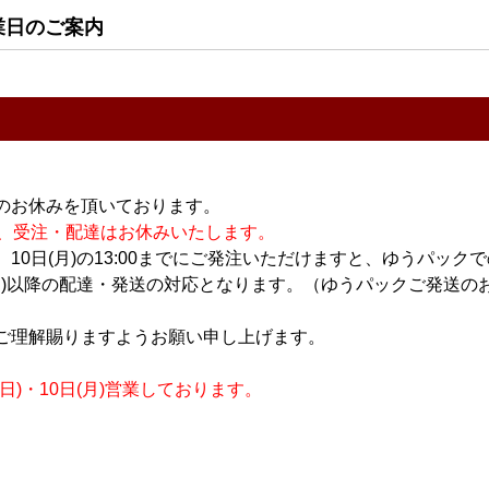
1.8L
秋あがり 720ml
秋あがり 1.8L
業日のご案内
1,636円
3,091円
のお休みを頂いております。
休業の為、受注・配達はお休みいたします。
10日(月)の13:00までにご発注いただけますと、ゆうパック
月)以降の配達・発送の対応となります。（ゆうパックご発送のお
日本酒
日本酒
 純米吟醸
ささまさむね 特別純米
ささまさむね 特別純米
ご理解賜りますようお願い申し上げます。
ml
夏のにごり 生酒 1.8L
夏のにごり 生酒 720ml
2,727円
1,545円
)・10日(月)営業しております。