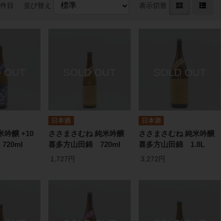
0件目
並び替え
表示切替
日本酒
日本酒
吟醸 +10
ささまさむね 純米吟醸
ささまさむね 純米吟醸
20ml
喜多方山田錦 720ml
喜多方山田錦 1.8L
1,727円
3,272円