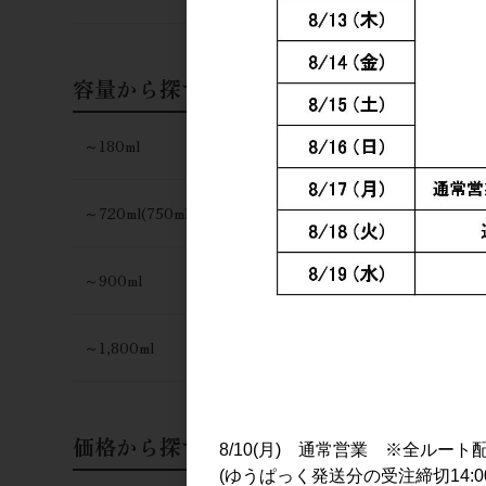
日本酒
ささまさむね
五百万石 
容量から探す
1.8L
3,182円
～180ml
～720ml(750ml)
～900ml
～1,800ml
価格から探す
8/10(月) 通常営業 ※全ルート
(ゆうぱっく発送分の受注締切14:0