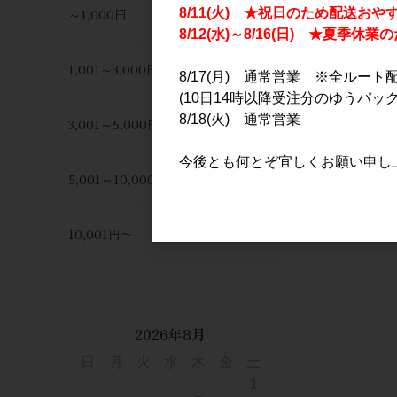
～1,000円
8/11(火) ★祝日のため配送おや
8/12(水)～8/16(日) ★夏季
1,001～3,000円
8/17(月) 通常営業 ※全ルート
(10日14時以降受注分のゆうパック
8/18(火) 通常営業
3,001～5,000円
今後とも何とぞ宜しくお願い申し
5,001～10,000円
10,001円〜
2026年8月
日
月
火
水
木
金
土
1