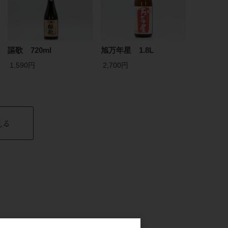
謳歌 720ml
旭万年星 1.8L
1,590円
2,700円
見る