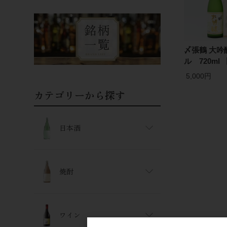
〆張鶴 大吟
ル 720ml
5,000円
カテゴリーから探す
日本酒
焼酎
ワイン