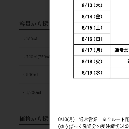
容量から探す
～180ml
～720ml(750ml)
～900ml
～1,800ml
価格から探す
8/10(月) 通常営業 ※全ルート
(ゆうぱっく発送分の受注締切14:0