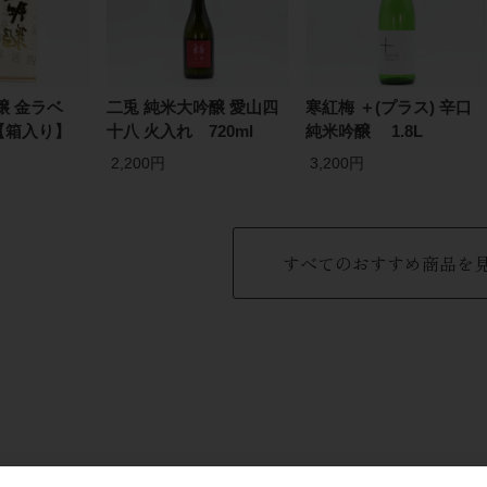
醸 金ラベ
二兎 純米大吟醸 愛山四
寒紅梅 ＋(プラス) 辛口
 【箱入り】
十八 火入れ 720ml
純米吟醸 1.8L
2,200円
3,200円
すべてのおすすめ商品を