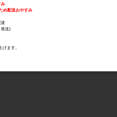
すみ
休業のため配送おやすみ
配達
発送)
上げます。