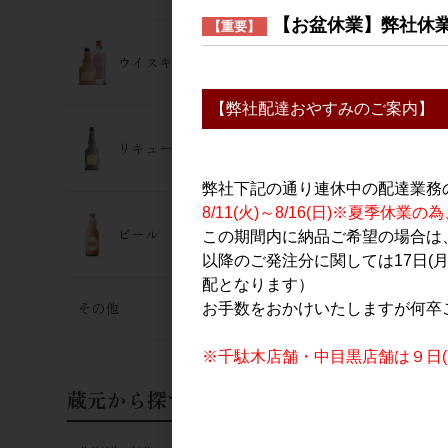
【お盆休業】弊社休
【重要】
ウイスキー･ジン
【弊社配達おやすみのご案内】
リキュール
弊社下記の通り連休中の配達業務
8/11(火)～8/16(日)※夏季
ビール
この期間内に納品ご希望の場合は、
以降のご発注分に関しては17日(
配となります）
その他
お手数をおかけいたしますが何卒
※千駄木店舗・中目黒店舗は９日(日
蔵元から探す