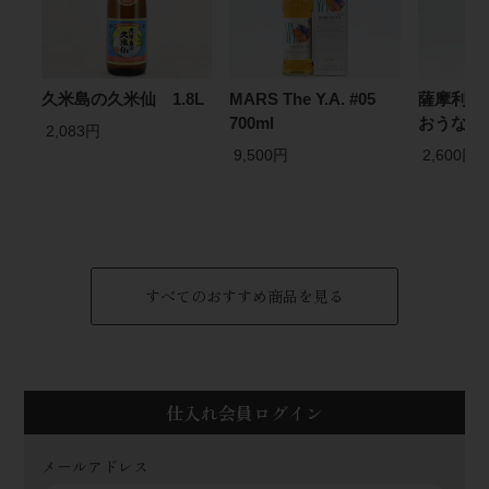
久米島の久米仙 1.8L
MARS The Y.A. #05
薩摩利八
700ml
おうなぎ) 
2,083円
9,500円
2,600円
すべてのおすすめ商品を見る
仕入れ会員ログイン
メールアドレス