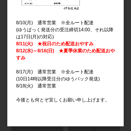
4,000円
3,180円
8/10(月) 通常営業 ※全ルート配達
(ゆうぱっく発送分の受注締切14:00、それ以降
は17日(月)の対応)
8/11(火) ★祝日のため配送おやすみ
8/12(水)～8/16(日) ★夏季休業のため配送おや
すみ
8/17(月) 通常営業 ※全ルート配達
ワイン
ワイン
(10日14時以降受注分のゆうパック発送)
サンマモルワイナリー 下
シャンテワイン ますかっ
8/18(火) 通常営業
北ワイン Ryo 2020
とべーりーA Yキューブ
720ml
2020 750ml
今後とも何とぞ宜しくお願い申し上げます。
2,971円
3,000円