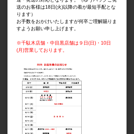
送のお客様は18日(火)以降の着が最短手配とな
ワイン
ワイン
ります）
シャンテワイン ますかっ
ヒトミワイナリー Soif
お手数をおかけいたしますが何卒ご理解賜りま
とべーりーA PULS
Rouge(ソワフ・ルージュ)
すようお願い申し上げます。
2020 750ml
2023 720ml
2,000円
1,900円
※千駄木店舗・中目黒店舗は９日(日)・10日
(月)営業しております。
ワイン
ワイン
98WINEs 芒 NOGI 2022
サンマモルワイナリー ピ
RED(赤) 750ml
ノ・ノワール 750ml