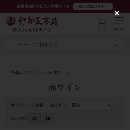
飲食店様向け仕入れ専用サイト
個人の方はこちら
C
l
o
s
e
全商品
ワイン
日本ワイン
赤ワイン
45
件中 1〜30件目
並び替え
表示切替