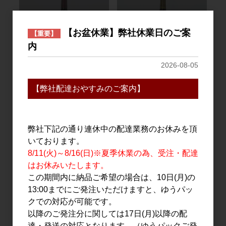
【お盆休業】弊社休業日のご案
【重要】
内
2026-08-05
ワイン
ワイン
ドメーヌコーセイ 601 信
ラ・グランド・コリー
【弊社配達おやすみのご案内】
州メルロ 2022 750ml
ヌ・ジャポン Le Canon
Yama&So2024 750ml
3,300円
3,076円
弊社下記の通り連休中の配達業務のお休みを頂
いております。
8/11(火)～8/16(日)※夏季休業の為、受注・配達
はお休みいたします。
この期間内に納品ご希望の場合は、10日(月)の
13:00までにご発注いただけますと、ゆうパッ
クでの対応が可能です。
以降のご発注分に関しては17日(月)以降の配
達・発送の対応となります。（ゆうパックご発