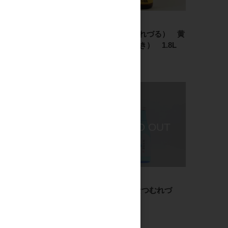
焼酎・泡盛
焼酎・泡盛
牟禮鶴（むれづる） 黄
牟禮鶴（むれづる） 黄
鐘（おうしき） 720ml
鐘（おうしき） 1.8L
1,250円
2,250円
リキュール
焼酎・泡盛
ちえびじん レモンティ
夏牟禮鶴(なつむれづ
ーリキュール 1.8L
る) 720ml
3,100円
1,350円