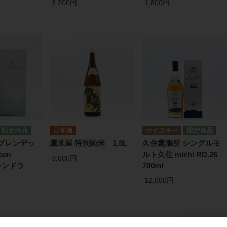
3,200円
1,800円
日本酒
ウイスキー
ブレンデッ
鷹来屋 特別純米 1.8L
久住蒸溜所 シングルモ
een
ルト久住 michi RD.26
3,000円
ーンドラ
700ml
12,000円