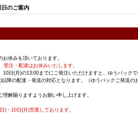
業日のご案内
日本酒
焼酎・泡盛
シングルモ
ちえびじん 純米酒
舞香 720ml
のお休みを頂いております。
E FIRST
1.8L
休業の為、受注・配達はお休みいたします。
2,150円
10日(月)の13:00までにご発注いただけますと、ゆうパック
3,000円
月)以降の配達・発送の対応となります。（ゆうパックご発送のお
ご理解賜りますようお願い申し上げます。
)・10日(月)営業しております。