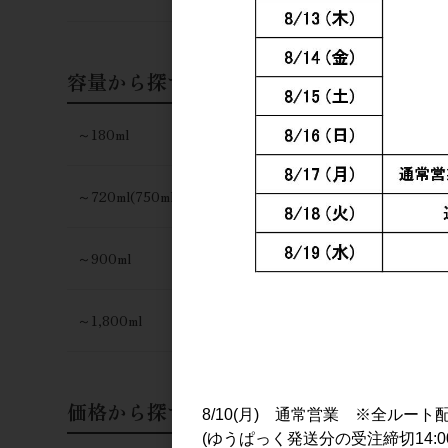
容量から探す
～180ml
～720ml(750ml)
焼酎・泡盛
夏牟禮鶴(な
～900ml
る) 1.8L
2,300円
～1,800ml
価格から探す
8/10(月) 通常営業 ※全ルート
(ゆうぱっく発送分の受注締切14:0