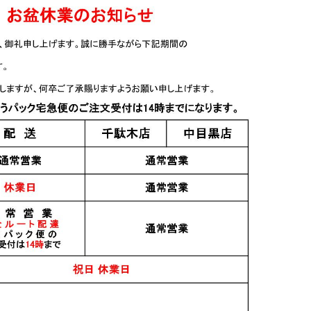
焼酎・泡盛
リキュール
) 720ml
泰明(たいめい) 1.8L
ちえびじん 紅茶梅酒
1.8L
2,700円
3,000円
焼酎・泡盛
日本酒
れづる） 壱
牟禮鶴（むれづる） 壱
裏ちえびじん おりがら
） 720ml
越（いちこつ） 1.8L
み 生酒 ～番外編～
1.8L
2,100円
3,400円