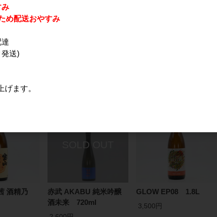
すみ
休業のため配送おやすみ
配達
おすすめ
発送)
PICK UP
上げます。
茜 酒精乃
赤武 AKABU 純米吟醸
GLOW EP08 1.8L
酒未来 720ml
3,500円
2,600円