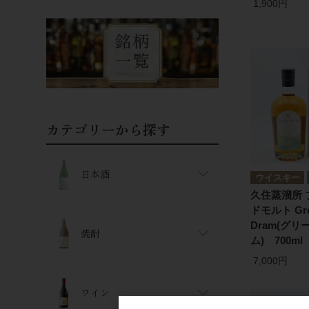
1,900円
カテゴリーから探す
日本酒
ウイスキー
久住蒸溜所 
ドモルト Gr
Dram(グリ
焼酎
ム) 700ml
7,000円
ワイン