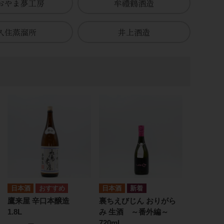
おやま夢工房
牟禮鶴酒造
久住蒸溜所
井上酒造
日本酒
日本酒
鷹来屋 辛口本醸造
裏ちえびじん おりがら
1.8L
み 生酒 ～番外編～
720ml