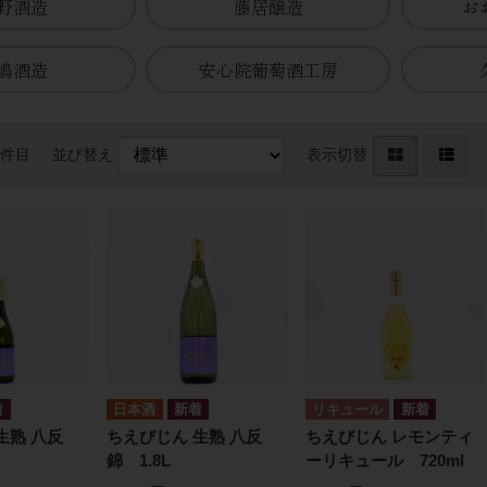
野酒造
藤居醸造
お
嶋酒造
安心院葡萄酒工房
0件目
並び替え
表示切替
日本酒
リキュール
生熟 八反
ちえびじん 生熟 八反
ちえびじん レモンティ
錦 1.8L
ーリキュール 720ml