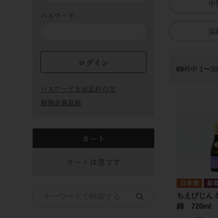
中
パスワード
浜
ログイン
69
件中 1〜3
パスワードをお忘れの方
新規会員登録
カート
カートは空です
日本酒
ちえびじん 
錦 720ml