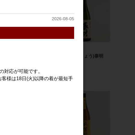
2026-08-05
焼酎・泡盛
焼酎・泡盛
特蒸(とくじょう)泰明
特蒸(とくじょう)泰明
720ml
1.8L
での対応が可能です。
1,500円
3,000円
客様は18日(火)以降の着が最短手