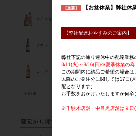
【お盆休業】弊社休
【重要】
ウイスキー･ジン
【弊社配達おやすみのご案内】
リキュール
ウイスキー
久住蒸溜所 
弊社下記の通り連休中の配達業務
ルト久住 TH
8/11(火)～8/16(日)※夏季
700ml
ビール
この期間内に納品ご希望の場合は、
15,200円
以降のご発注分に関しては17日(
配となります）
その他
お手数をおかけいたしますが何卒
※千駄木店舗・中目黒店舗は９日(日
蔵元から探す