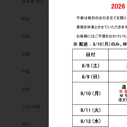
北海道･東北
焼酎・泡盛
関東
泰明(たいめい
1,350円
中部
近畿
中国
四国
焼酎・泡盛
牟禮鶴（む
九州･沖縄
越（いちこつ
1,150円
海外