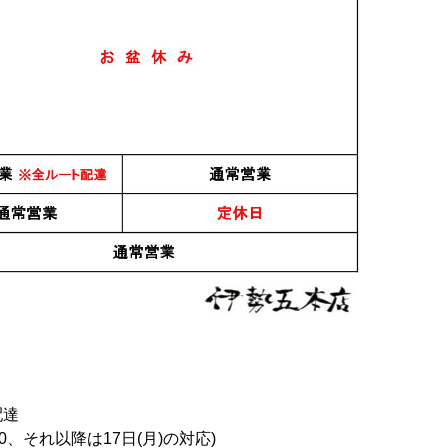
日本酒
焼酎・泡盛
つむれづ
夏の百合仕込み 純米吟
ふんわり涼やか 特蒸泰
醸 無濾過生原酒 1.8L
明 720ml
3,600円
1,430円
69
件中 1〜30件目
配達
1
2
3
0、それ以降は17日(月)の対応)