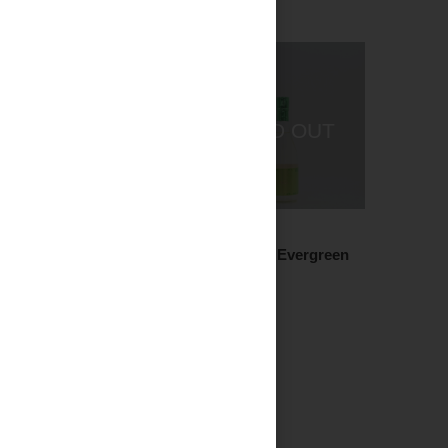
焼酎・泡盛
日本酒
ふんわり涼やか 特蒸泰
ちえびじん Evergreen
明 1.8L
720ml
2,750円
1,900円