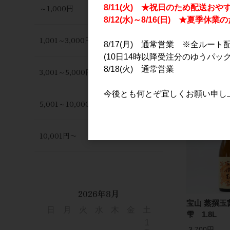
～1,000円
8/11(火) ★祝日のため配送おや
8/12(水)～8/16(日) ★夏季
1,001～3,000円
8/17(月) 通常営業 ※全ルート
(10日14時以降受注分のゆうパック
8/18(火) 通常営業
3,001～5,000円
今後とも何とぞ宜しくお願い申し
5,001～10,000円
10,001円〜
2026年8月
宝山 蒸撰玉
日
月
火
水
木
金
土
雫 1.8L
1
3,700円