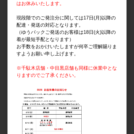
はお休みいたします。
現段階でのご発注分に関しては17日(月)以降の
日本酒
日本酒
配達・発送の対応となります。
上川十勝 山廃もと 純米 彗
上川十勝 山廃もと 純米 吟
星 720ml
風 720ml
（ゆうパックご発送のお客様は18日(火)以降の
着が最短手配となります）
2,225円
2,092円
お手数をおかけいたしますが何卒ご理解賜りま
すようお願い申し上げます。
※千駄木店舗・中目黒店舗も同様に休業中とな
りますのでご了承ください。
日本酒
日本酒
上川大雪 純米大吟醸(令和
上川大雪 特別純米 有機
元年醸造) 720ml
JAS吟風 生酒 720ml