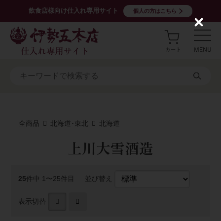
飲食店様向け仕入れ専用サイト
個人の方はこちら
C
l
o
s
e
全商品
北海道･東北
北海道
上川大雪酒造
25
件中 1〜25件目
並び替え
表示切替