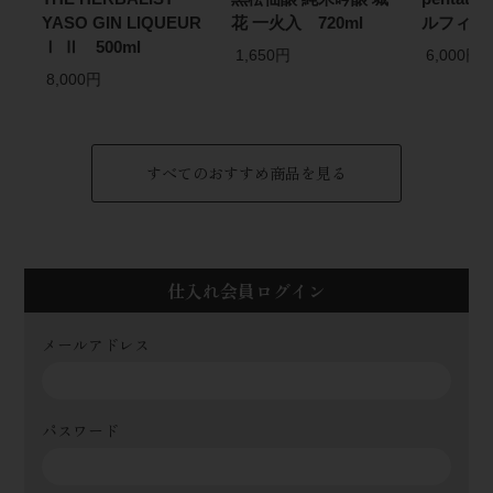
YASO GIN LIQUEUR
花 一火入 720ml
ルフィン)
Ⅰ Ⅱ 500ml
1,650円
6,000円
8,000円
すべてのおすすめ商品を見る
仕入れ会員ログイン
メールアドレス
パスワード