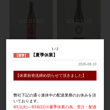
日本酒
日本酒
1
2
上川十勝 純米辛口 彗星 生
上川十勝 特別純米 有機 彗
【夏季休業】
【重要】
酒 720ml
星 720ml
2026-08-10
1,650円
2,025円
【休業前発送締め切らせて頂きました】
弊社下記の通り連休中の配達業務のお休みを頂
いております。
8/11(火)～8/16(日)※夏季休業の為、受注・配達