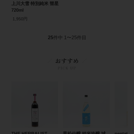
上川大雪 特別純米 彗星
720ml
1,950円
25
件中 1〜25件目
おすすめ
PICK UP
THE HERBALIST
黒松仙醸 純米吟醸 城
pentaton