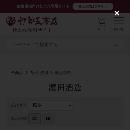
飲食店様向け仕入れ専用サイト
個人の方はこちら
C
l
o
s
e
全商品
九州･沖縄
鹿児島県
濵田酒造
並び替え
表示切替