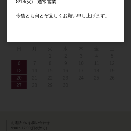
8/18(火) 通常営業
9
10
11
12
13
14
15
16
17
18
19
20
21
22
今後とも何とぞ宜しくお願い申し上げます。
23
24
25
26
27
28
29
30
31
2026年9月
日
月
火
水
木
金
土
1
2
3
4
5
6
7
8
9
10
11
12
13
14
15
16
17
18
19
20
21
22
23
24
25
26
27
28
29
30
お電話でのお問い合わせ
9:00〜17:00(日祝除く)