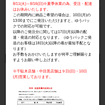
MOUNTAIN 720ml
ッツ フレンチオーク
NO.2 ス
8/11(火)～8/16(日)※夏季休業の為、受注・配達
樽貯蔵 720ml
2,500円
2,200円
はお休みいたします。
5,800円
この期間内に納品ご希望の場合は、10日(月)の
13:00までにご発注いただけますと、ゆうパッ
クでの対応が可能です。
以降のご発注分に関しては17日(月)以降の配
すべてのおすすめ商品を見る
達・発送の対応となります。（ゆうパックご発
送のお客様は18日(火)以降の着が最短手配とな
ります）
お手数をおかけいたしますが何卒ご理解賜りま
仕入れ会員ログイン
すようお願い申し上げます。
メールアドレス
※千駄木店舗・中目黒店舗は９日(日)・10日
(月)営業しております。
パスワード