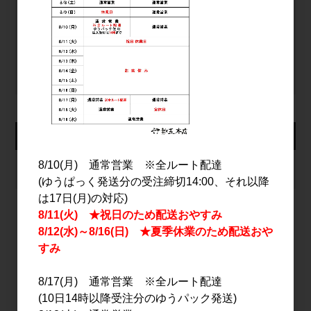
ログイン
パスワードをお忘れの方
新規会員登録
カート
8/10(月) 通常営業 ※全ルート配達
カートは空です
(ゆうぱっく発送分の受注締切14:00、それ以降
は17日(月)の対応)
8/11(火) ★祝日のため配送おやすみ
8/12(水)～8/16(日) ★夏季休業のため配送おや
2026年8月
すみ
日
月
火
水
木
金
土
1
8/17(月) 通常営業 ※全ルート配達
(10日14時以降受注分のゆうパック発送)
2
3
4
5
6
7
8