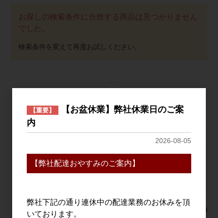
お探しの検索条件に合致する商品は見つかりません
でした。
おすすめ
PICK UP
【お盆休業】弊社休業日のご案
【重要】
内
2026-08-05
【弊社配達おやすみのご案内】
弊社下記の通り連休中の配達業務のお休みを頂
赤武 AKABU
AKAYANE 山椒スピリ
十石 純米
いております。