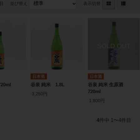
件目
並び替え
表示切替
日本酒
日本酒
20ml
谷泉 純米 1.8L
谷泉 純米 生原酒
720ml
3,250円
1,800円
4
件中 1〜4件目