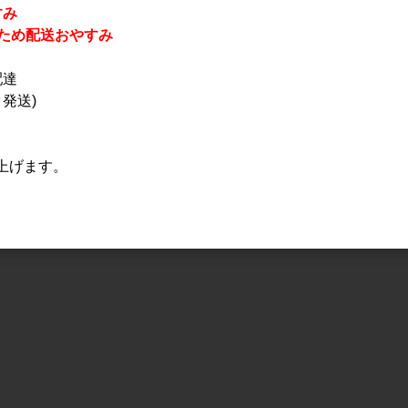
すみ
休業のため配送おやすみ
配達
発送)
上げます。