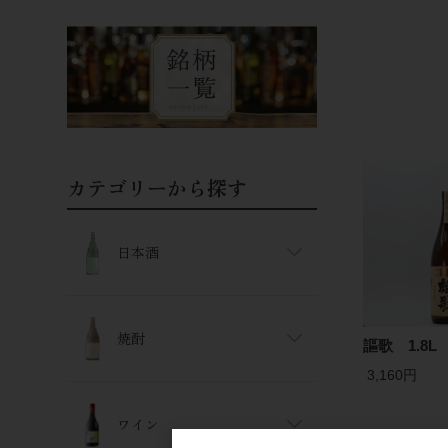
カテゴリーから探す
日本酒
焼酎
謳歌 1.8L
3,160円
ワイン