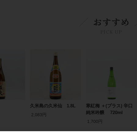
おすすめ
PICK UP
久米島の久米仙 1.8L
寒紅梅 ＋(プラス) 辛口
純米吟醸 720ml
2,083円
1,700円