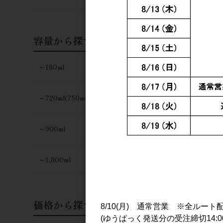
容量から探す
～180ml
～720ml(750ml)
～900ml
～1,800ml
価格から探す
8/10(月) 通常営業 ※全ルート
(ゆうぱっく発送分の受注締切14:0