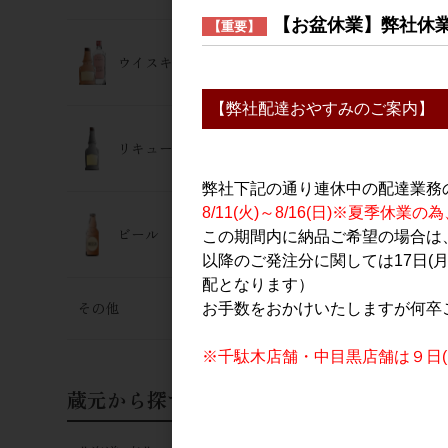
【お盆休業】弊社休
【重要】
ウイスキー･ジン
【弊社配達おやすみのご案内】
リキュール
弊社下記の通り連休中の配達業務
8/11(火)～8/16(日)※夏季
ビール
この期間内に納品ご希望の場合は、
以降のご発注分に関しては17日(
配となります）
その他
お手数をおかけいたしますが何卒
※千駄木店舗・中目黒店舗は９日(日
蔵元から探す