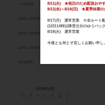
～1,000円
8/11(火) ★祝日のため配送おや
8/12(水)～8/16(日) ★夏季
1,001～3,000円
8/17(月) 通常営業 ※全ルート
(10日14時以降受注分のゆうパック
8/18(火) 通常営業
3,001～5,000円
今後とも何とぞ宜しくお願い申し
5,001～10,000円
10,001円〜
2026年8月
日
月
火
水
木
金
土
1