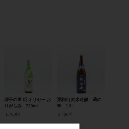
獅子の里 糀 オリゼー お
栗駒山 純米吟醸 蔵の
りがらみ 720ml
華 1.8L
1,700円
3,430円