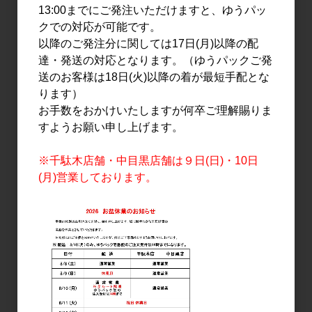
リキュール
日本酒
13:00までにご発注いただけますと、ゆうパッ
来福 梨のリキュール
森嶋 雄町14号 純米大吟醸
クでの対応が可能です。
1.8L
生詰 720ml
以降のご発注分に関しては17日(月)以降の配
2,800円
1,850円
達・発送の対応となります。（ゆうパックご発
送のお客様は18日(火)以降の着が最短手配とな
ります）
お手数をおかけいたしますが何卒ご理解賜りま
すようお願い申し上げます。
※千駄木店舗・中目黒店舗は９日(日)・10日
(月)営業しております。
日本酒
日本酒
森嶋 彗星 純米大吟醸 生詰
浦里 URAZATO
め 720ml
PROTOTYPE UA01
720ml
1,800円
2,700円