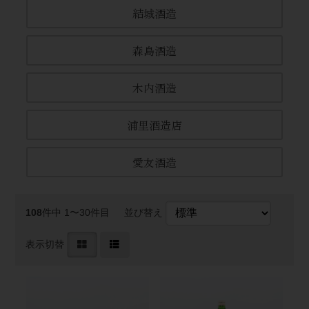
結城酒造
森島酒造
木内酒造
浦里酒造店
愛友酒造
108
件中 1〜30件目
並び替え
表示切替