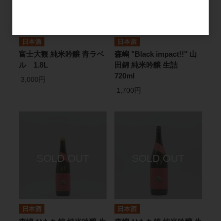
日本酒
日本酒
富士大観 純米吟醸 青ラベ
森嶋 "Black impact!!" 山
ル 1.8L
田錦 純米吟醸 生詰
720ml
3,000円
1,700円
日本酒
日本酒