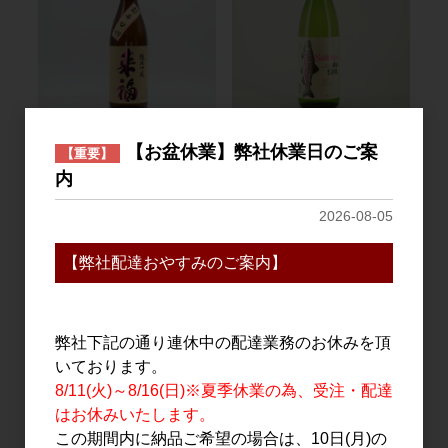
日本酒
日本酒
【お盆休業】弊社休業日のご案
【重要】
来福 純米吟醸 超辛口
Salmon de SHU(サーモン
内
1.8L
デシュ) 1.8L
3,100円
2,600円
2026-08-05
【弊社配達おやすみのご案内】
弊社下記の通り連休中の配達業務のお休みを頂
いております。
8/11(火)～8/16(日)※夏季休業の為、受注・配達
はお休みいたします。
この期間内に納品ご希望の場合は、10日(月)の