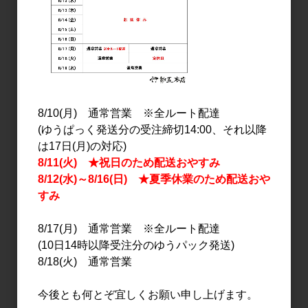
8/10(月) 通常営業 ※全ルート配達
(ゆうぱっく発送分の受注締切14:00、それ以降
は17日(月)の対応)
日本酒
日本酒
8/11(火) ★祝日のため配送おやすみ
富士大観 限定大吟醸 金賞
富士大観 青ラベル 純米吟
8/12(水)～8/16(日) ★夏季休業のため配送おや
受賞酒 1.8L
醸 720ml
すみ
12,000円
1,500円
8/17(月) 通常営業 ※全ルート配達
(10日14時以降受注分のゆうパック発送)
8/18(火) 通常営業
今後とも何とぞ宜しくお願い申し上げます。