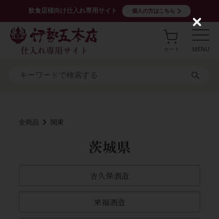
飲食店様向け仕入れ専用サイト
個人の方はこちら
C
l
o
s
e
全商品
関東
茨城県
吉久保酒造
来福酒造