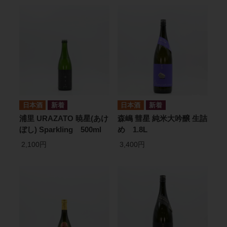
日本酒
日本酒
浦里 URAZATO 暁星(あけ
森嶋 彗星 純米大吟醸 生詰
ぼし) Sparkling 500ml
め 1.8L
2,100円
3,400円