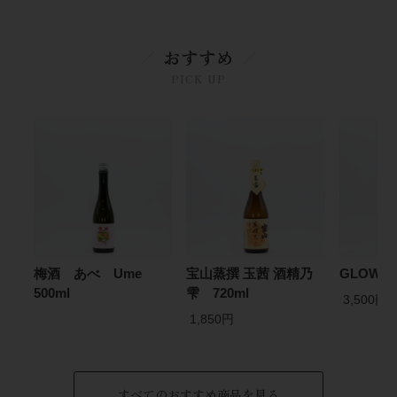
おすすめ
PICK UP
梅酒 あべ Ume
宝山蒸撰 玉茜 酒精乃
GLOW E
500ml
雫 720ml
3,500円
1,850円
すべてのおすすめ商品を見る