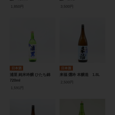
1,850円
3,500円
日本酒
日本酒
浦里 純米吟醸 ひたち錦
来福 燻吟 本醸造 1.8L
720ml
2,500円
1,591円