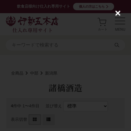
飲食店様向け仕入れ専用サイト
個人の方はこちら
C
l
o
s
e
全商品
中部
新潟県
諸橋酒造
4
件中 1〜4件目
並び替え
表示切替