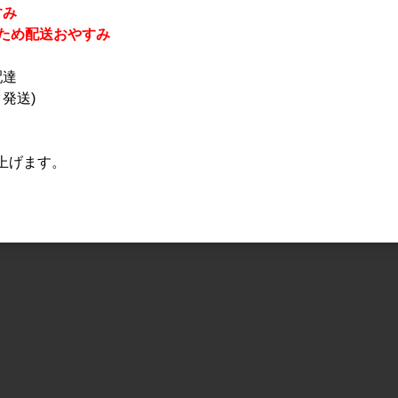
すみ
休業のため配送おやすみ
配達
発送)
上げます。