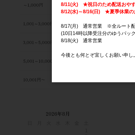
～1,000円
8/11(火) ★祝日のため配送おや
8/12(水)～8/16(日) ★夏季
1,001～3,000円
8/17(月) 通常営業 ※全ルート
(10日14時以降受注分のゆうパック
8/18(火) 通常営業
3,001～5,000円
今後とも何とぞ宜しくお願い申し
5,001～10,000円
10,001円〜
2026年8月
日
月
火
水
木
金
土
1