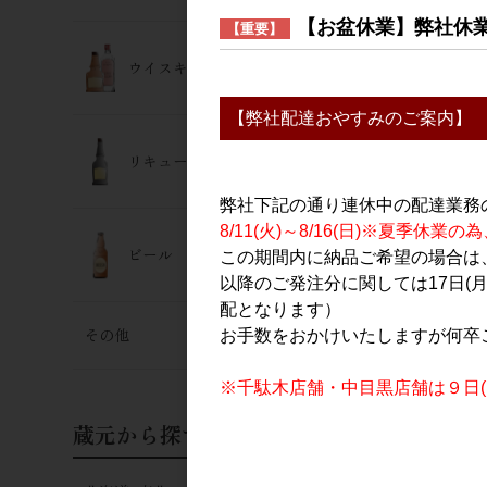
【お盆休業】弊社休
【重要】
ウイスキー･ジン
【弊社配達おやすみのご案内】
リキュール
弊社下記の通り連休中の配達業務
8/11(火)～8/16(日)※夏季
ビール
この期間内に納品ご希望の場合は、
以降のご発注分に関しては17日(
配となります）
その他
お手数をおかけいたしますが何卒
※千駄木店舗・中目黒店舗は９日(日
蔵元から探す