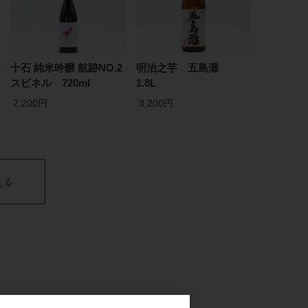
十石 純米吟醸 航跡NO.2
明治之芋 五島灘
スピネル 720ml
1.8L
2,200円
3,200円
見る