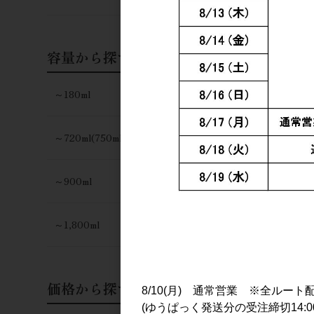
容量から探す
～180ml
～720ml(750ml)
～900ml
～1,800ml
価格から探す
8/10(月) 通常営業 ※全ルート
(ゆうぱっく発送分の受注締切14:0