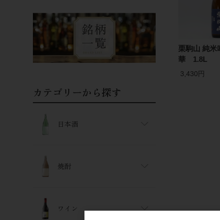
栗駒山 純米
華 1.8L
3,430円
カテゴリーから探す
日本酒
焼酎
ワイン