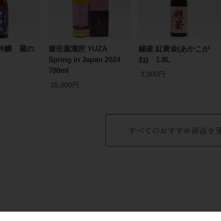
吟醸 蔵の
遊佐蒸溜所 YUZA
錫釜 紅黄金(あかこが
Spring in Japan 2024
ね) 1.8L
700ml
3,000円
15,000円
すべてのおすすめ商品を