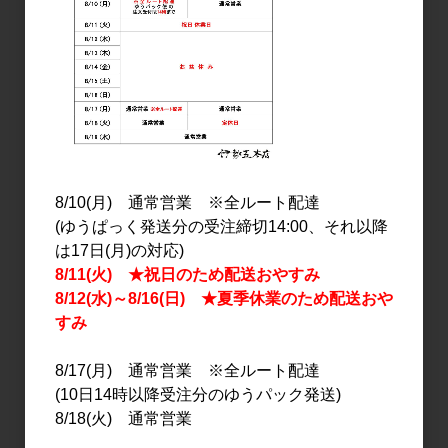
山 1.8L
3,000円
4,800円
8/10(月) 通常営業 ※全ルート配達
(ゆうぱっく発送分の受注締切14:00、それ以降
は17日(月)の対応)
8/11(火) ★祝日のため配送おやすみ
日本酒
日本酒
8/12(水)～8/16(日) ★夏季休業のため配送おや
雨後の月 純米吟醸 微発泡
UGO IRIS(アイリス)
すみ
にごり 720ml
720ml
2,000円
1,800円
8/17(月) 通常営業 ※全ルート配達
(10日14時以降受注分のゆうパック発送)
8/18(火) 通常営業