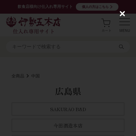
飲食店様向け仕入れ専用サイト
個人の方はこちら
C
l
o
s
e
全商品
中国
広島県
SAKURAO B&D
今田酒造本店