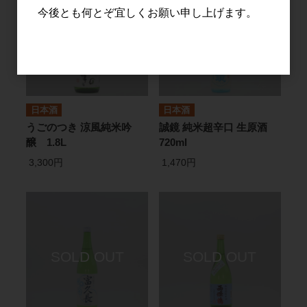
今後とも何とぞ宜しくお願い申し上げます。
日本酒
日本酒
うごのつき 涼風純米吟
誠鏡 純米超辛口 生原酒
醸 1.8L
720ml
3,300円
1,470円