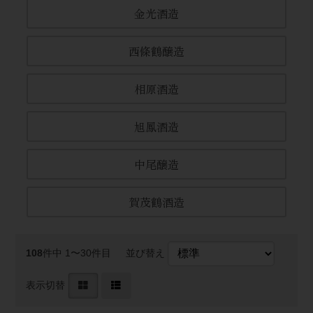
金光酒造
西條鶴醸造
相原酒造
旭鳳酒造
中尾醸造
賀茂鶴酒造
108
件中 1〜30件目
並び替え
表示切替