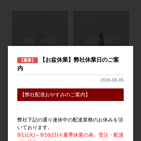
【お盆休業】弊社休業日のご案
【重要】
内
日本酒
日本酒
2026-08-05
誠鏡 純米超辛口 生原酒
賀茂金秀 麗酸 雄町60
1.8L
720ml
【弊社配達おやすみのご案内】
2,680円
1,850円
弊社下記の通り連休中の配達業務のお休みを頂
いております。
8/11(火)～8/16(日)※夏季休業の為、受注・配達