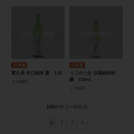
日本酒
日本酒
富久長 辛口純米 夏 1.8L
うごのつき 涼風純米吟
醸 720ml
3,100円
1,700円
108
件中 1〜30件目
1
2
3
4