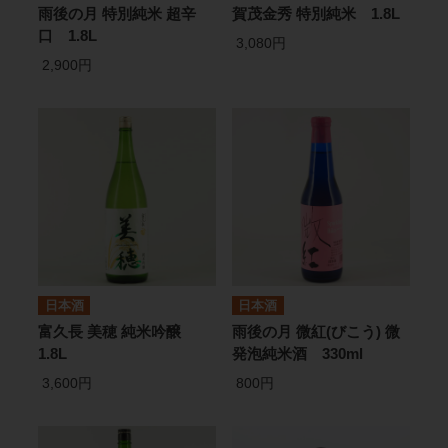
雨後の月 特別純米 超辛
賀茂金秀 特別純米 1.8L
口 1.8L
3,080円
2,900円
日本酒
日本酒
富久長 美穂 純米吟醸
雨後の月 微紅(びこう) 微
1.8L
発泡純米酒 330ml
3,600円
800円