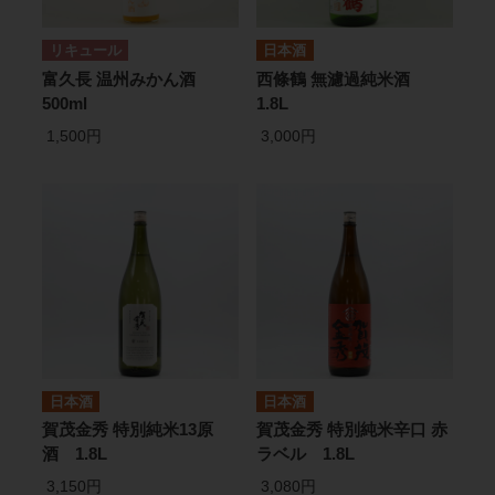
リキュール
日本酒
富久長 温州みかん酒
西條鶴 無濾過純米酒
500ml
1.8L
1,500円
3,000円
日本酒
日本酒
賀茂金秀 特別純米13原
賀茂金秀 特別純米辛口 赤
酒 1.8L
ラベル 1.8L
3,150円
3,080円