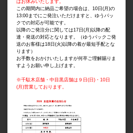
はお休みいたします。
この期間内に納品ご希望の場合は、10日(月)の
13:00までにご発注いただけますと、ゆうパッ
クでの対応が可能です。
以降のご発注分に関しては17日(月)以降の配
日本酒
日本酒
達・発送の対応となります。（ゆうパックご発
西條鶴 広島流・超辛口 純
雨後の月 純米大吟醸 愛
送のお客様は18日(火)以降の着が最短手配とな
米吟醸 山田錦 1.8L
山 720ml
ります）
3,500円
2,500円
お手数をおかけいたしますが何卒ご理解賜りま
すようお願い申し上げます。
※千駄木店舗・中目黒店舗は９日(日)・10日
(月)営業しております。
日本酒
日本酒
雨後の月 純米大吟醸 愛
賀茂金秀 辛口夏純 1.8L