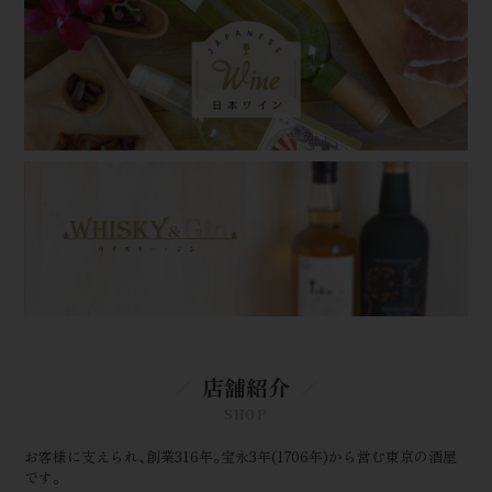
店舗紹介
SHOP
お客様に支えられ､創業316年｡宝永3年(1706年)から営む東京の酒屋
です｡