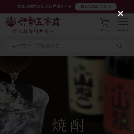
飲食店様向け仕入れ専用サイト
個人の方はこちら
C
l
o
s
e