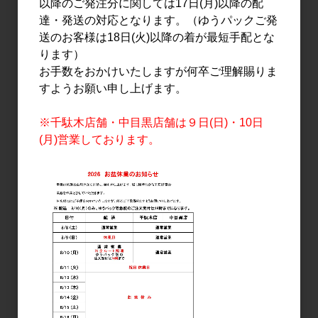
以降のご発注分に関しては17日(月)以降の配
楽器正宗 大吟醸 黒鼓 中取
UNICORN COLOR 1.8L
達・発送の対応となります。（ゆうパックご発
り TYPE-C 720ml
3,000円
送のお客様は18日(火)以降の着が最短手配とな
3,345円
ります）
お手数をおかけいたしますが何卒ご理解賜りま
すようお願い申し上げます。
※千駄木店舗・中目黒店舗は９日(日)・10日
楽器正宗 FUZZY GREEN
(月)営業しております。
山田錦 720ml
2,091円
ちえびじん 生熟 八反錦
1.8L
3,200円