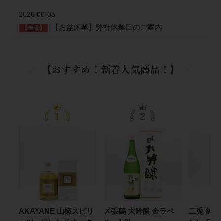
2026-08-05
【お盆休業】弊社休業日のご案内
【重要】
【おすすめ！新着人気商品！】
1
2
AKAYANE 山椒スピリ
〆張鶴 大吟醸 金ラベ
二兎 純米 