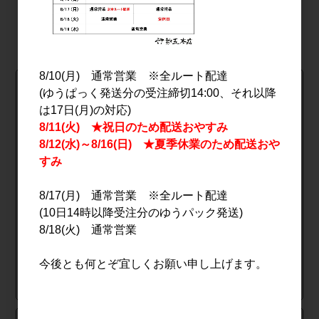
すべての新着商品を見る
8/10(月) 通常営業 ※全ルート配達
カテゴリーから探す
(ゆうぱっく発送分の受注締切14:00、それ以降
は17日(月)の対応)
8/11(火) ★祝日のため配送おやすみ
日本酒
焼酎
8/12(水)～8/16(日) ★夏季休業のため配送おや
すみ
ワイン
ウイスキー･ジン
8/17(月) 通常営業 ※全ルート配達
(10日14時以降受注分のゆうパック発送)
8/18(火) 通常営業
リキュール
ビール
今後とも何とぞ宜しくお願い申し上げます。
その他