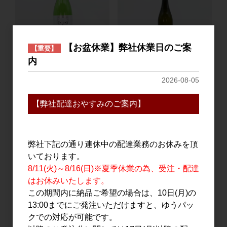
【お盆休業】弊社休業日のご案
【重要】
内
寒紅梅 純米吟醸 AKIフクロ
日日 亀の尾 720ml
2026-08-05
ウ 1.8L
3,100円
3,200円
【弊社配達おやすみのご案内】
弊社下記の通り連休中の配達業務のお休みを頂
いております。
8/11(火)～8/16(日)※夏季休業の為、受注・配達
はお休みいたします。
この期間内に納品ご希望の場合は、10日(月)の
13:00までにご発注いただけますと、ゆうパッ
クでの対応が可能です。