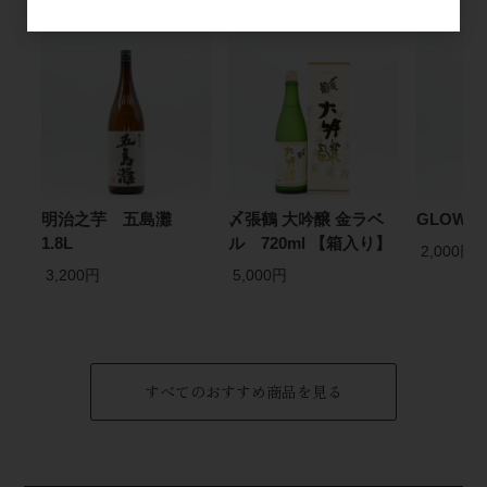
明治之芋 五島灘
〆張鶴 大吟醸 金ラベ
GLOW E
1.8L
ル 720ml 【箱入り】
2,000円
3,200円
5,000円
すべてのおすすめ商品を見る