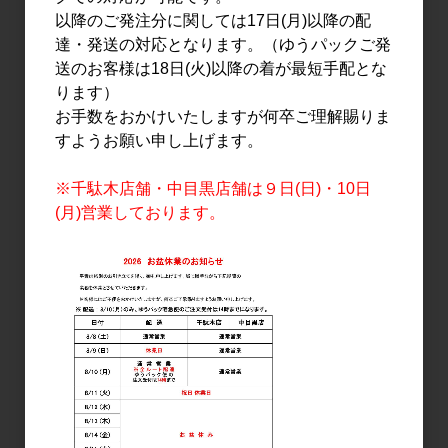
日本酒
日本酒
以降のご発注分に関しては17日(月)以降の配
富久長 辛口純米 1.8L
富久長 純米 海風土(シー
達・発送の対応となります。（ゆうパックご発
フード) 生酒 720ml
3,000円
送のお客様は18日(火)以降の着が最短手配とな
1,500円
ります）
お手数をおかけいたしますが何卒ご理解賜りま
すようお願い申し上げます。
※千駄木店舗・中目黒店舗は９日(日)・10日
(月)営業しております。
日本酒
日本酒
富久長 純米 海風土(シー
富久長 八反草 サタケシリ
フード) 生酒 1.8L
ーズ GENKEI 720ml
3,000円
1,800円