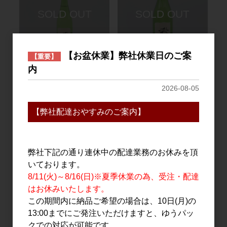
【お盆休業】弊社休業日のご案
【重要】
日本酒
日本酒
内
富久長 ひやおろし 純米 秋
富久長 ひやおろし 純米 秋
2026-08-05
櫻(コスモス) 720ml
櫻(コスモス) 1.8L
1,650円
3,000円
【弊社配達おやすみのご案内】
弊社下記の通り連休中の配達業務のお休みを頂
いております。
8/11(火)～8/16(日)※夏季休業の為、受注・配達
はお休みいたします。
この期間内に納品ご希望の場合は、10日(月)の
13:00までにご発注いただけますと、ゆうパッ
クでの対応が可能です。