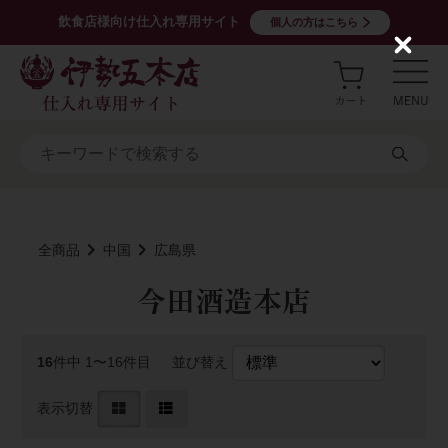
飲食店様向け仕入れ専用サイト
個人の方はこちら
C
l
o
s
e
全商品
中国
広島県
今田酒造本店
16
件中 1〜16件目
並び替え
表示切替