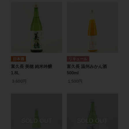
日本酒
リキュール
富久長 美穂 純米吟醸
富久長 温州みかん酒
1.8L
500ml
3,600円
1,500円