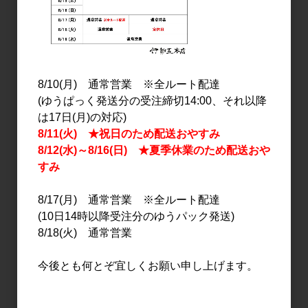
8/10(月) 通常営業 ※全ルート配達
(ゆうぱっく発送分の受注締切14:00、それ以降
は17日(月)の対応)
日本酒
日本酒
8/11(火) ★祝日のため配送おやすみ
富久長 純米 海風土(シー
富久長 純米 海風土(シー
8/12(水)～8/16(日) ★夏季休業のため配送おや
フード) 720ml
フード) 1.8L
すみ
1,800円
3,500円
8/17(月) 通常営業 ※全ルート配達
(10日14時以降受注分のゆうパック発送)
16
件中 1〜16件目
8/18(火) 通常営業
今後とも何とぞ宜しくお願い申し上げます。
おすすめ
PICK UP