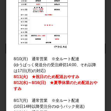
ログイン
パスワードをお忘れの方
新規会員登録
カート
8/10(月) 通常営業 ※全ルート配達
カートは空です
(ゆうぱっく発送分の受注締切14:00、それ以降
は17日(月)の対応)
8/11(火) ★祝日のため配送おやすみ
8/12(水)～8/16(日) ★夏季休業のため配送おや
2026年8月
すみ
日
月
火
水
木
金
土
1
8/17(月) 通常営業 ※全ルート配達
(10日14時以降受注分のゆうパック発送)
2
3
4
5
6
7
8