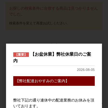
お探しの検索条件に合致する商品は見つかりません
でした。
おすすめ
PICK UP
【お盆休業】弊社休業日のご案
【重要】
内
2026-08-05
【弊社配達おやすみのご案内】
弊社下記の通り連休中の配達業務のお休みを頂
pentatonic DELFIN(デ
鳳凰美田 芳醇あんず
Due Punt
いております。