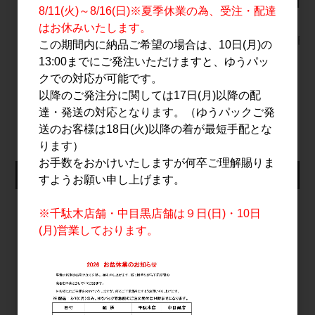
ルフィン) 500ml
酒 720ml
Chardonn
8/11(火)～8/16(日)※夏季休業の為、受注・配達
2025 75
6,000円
1,800円
はお休みいたします。
4,200円
この期間内に納品ご希望の場合は、10日(月)の
13:00までにご発注いただけますと、ゆうパッ
クでの対応が可能です。
以降のご発注分に関しては17日(月)以降の配
すべてのおすすめ商品を見る
達・発送の対応となります。（ゆうパックご発
送のお客様は18日(火)以降の着が最短手配とな
ります）
お手数をおかけいたしますが何卒ご理解賜りま
仕入れ会員ログイン
すようお願い申し上げます。
メールアドレス
※千駄木店舗・中目黒店舗は９日(日)・10日
(月)営業しております。
パスワード