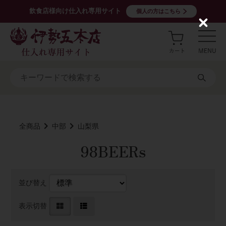
飲食店様向け仕入れ専用サイト
個人の方はこちら
C
l
o
s
e
全商品
中部
山梨県
98BEERs
並び替え
表示切替