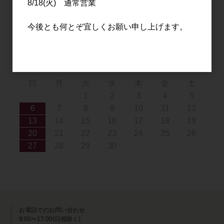
8/18(火) 通常営業
9
10
11
12
13
14
15
16
17
18
19
20
21
22
今後とも何とぞ宜しくお願い申し上げます。
23
24
25
26
27
28
29
30
31
2026年9月
日
月
火
水
木
金
土
1
2
3
4
5
6
7
8
9
10
11
12
13
14
15
16
17
18
19
20
21
22
23
24
25
26
27
28
29
30
お電話でのお問い合わせ
9:00〜17:00(日祝除く)