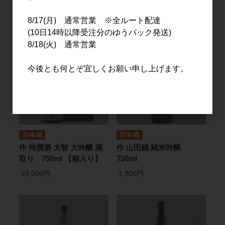
1,800円
2,000円
8/17(月) 通常営業 ※全ルート配達
(10日14時以降受注分のゆうパック発送)
8/18(火) 通常営業
今後とも何とぞ宜しくお願い申し上げます。
日本酒
日本酒
作 特撰酒 大智 大吟醸 滴
作 山田錦 純米吟醸
取り 750ml 【箱入り】
750ml
33,000円
1,900円