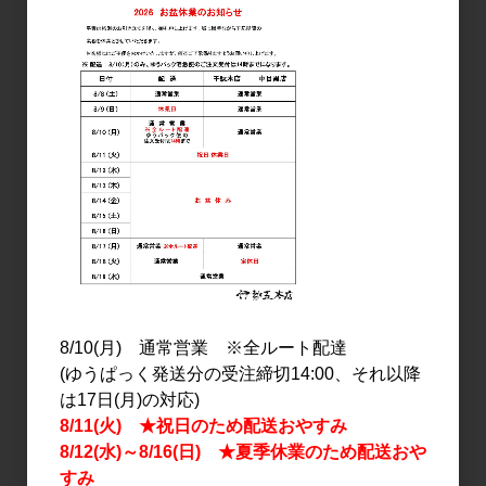
日本酒
日本酒
作 インプレッション－
作 神の穂 純米吟醸
Ｇ 750ml
750ml
2,150円
2,200円
8/10(月) 通常営業 ※全ルート配達
(ゆうぱっく発送分の受注締切14:00、それ以降
は17日(月)の対応)
8/11(火) ★祝日のため配送おやすみ
日本酒
日本酒
8/12(水)～8/16(日) ★夏季休業のため配送おや
作 Z 純米吟醸 750ml
作 FLINT 純米吟醸
すみ
750ml