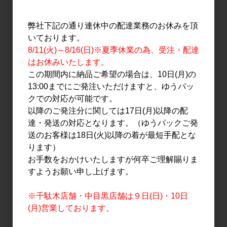
弊社下記の通り連休中の配達業務のお休みを頂
いております。
8/11(火)～8/16(日)※夏季休業の為、受注・配達
はお休みいたします。
この期間内に納品ご希望の場合は、10日(月)の
13:00までにご発注いただけますと、ゆうパッ
日本酒
日本酒
クでの対応が可能です。
作 特撰酒 智 純米大吟醸
作 愛山 純米吟醸 2024
以降のご発注分に関しては17日(月)以降の配
滴取り 750ml 【箱入
750ml
達・発送の対応となります。（ゆうパックご発
り】
送のお客様は18日(火)以降の着が最短手配とな
2,900円
30,000円
ります）
お手数をおかけいたしますが何卒ご理解賜りま
すようお願い申し上げます。
※千駄木店舗・中目黒店舗は９日(日)・10日
(月)営業しております。