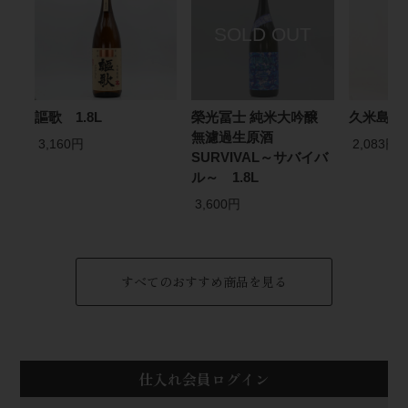
謳歌 1.8L
榮光冨士 純米大吟醸
久米島の久
無濾過生原酒
3,160円
2,083円
SURVIVAL～サバイバ
ル～ 1.8L
3,600円
すべてのおすすめ商品を見る
仕入れ会員ログイン