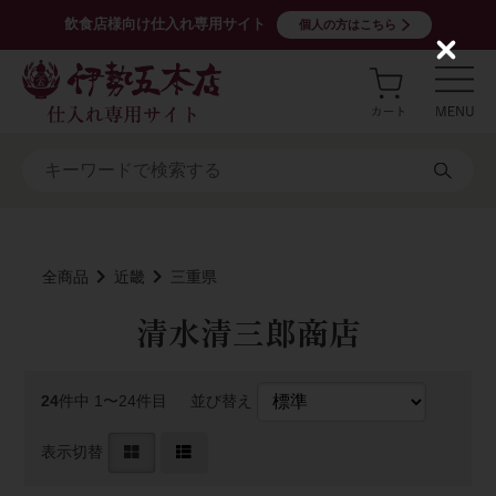
飲食店様向け仕入れ専用サイト
個人の方はこちら
C
l
o
s
e
全商品
近畿
三重県
清水清三郎商店
24
件中 1〜24件目
並び替え
表示切替