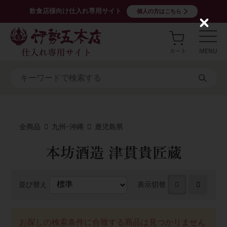
飲食店様向け仕入れ専用サイト
個人の方はこちら
C
l
o
s
e
全商品
九州･沖縄
鹿児島県
本坊酒造 津貫貴匠蔵
並び替え
表示切替
お探しの検索条件に合致する商品は見つかりません