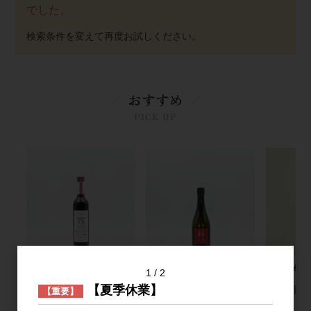
でした。
おすすめ
PICK UP
THE HERBALIST
二兎 純米大吟醸 愛山
雑賀 吟醸
1
2
YASO GIN LIQUEUR
四十八 火入れ 720ml
【夏季休業】
2,500円
【重要】
Ⅰ Ⅱ 500ml
2,200円