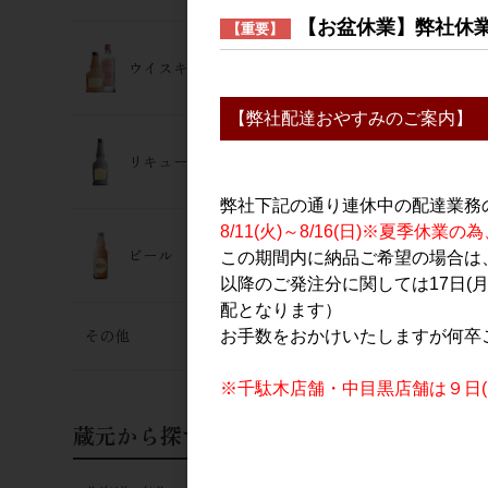
〆張鶴 しぼ
【お盆休業】弊社休
【重要】
酒 1.8L
ウイスキー･ジン
2,728円
【弊社配達おやすみのご案内】
リキュール
弊社下記の通り連休中の配達業務
8/11(火)～8/16(日)※夏季
ビール
この期間内に納品ご希望の場合は、
以降のご発注分に関しては17日(
配となります）
日本酒
その他
お手数をおかけいたしますが何卒
〆張鶴 純米
錦 1.8L
※千駄木店舗・中目黒店舗は９日(日
4,300円
蔵元から探す