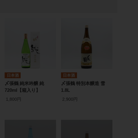
日本酒
日本酒
〆張鶴 純米吟醸 純
〆張鶴 特別本醸造 雪
720ml【箱入り】
1.8L
1,800円
2,900円