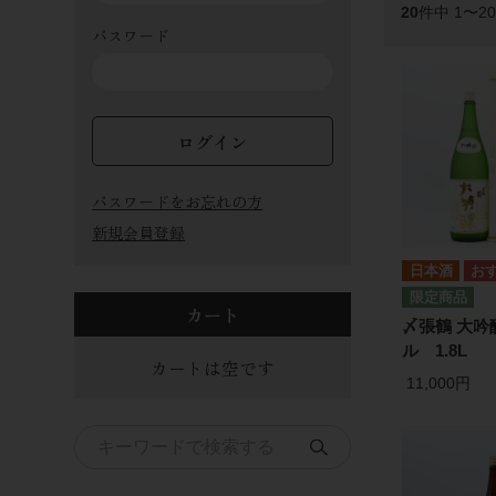
20
件中 1〜2
パスワード
ログイン
パスワードをお忘れの方
新規会員登録
日本酒
カート
〆張鶴 大吟
ル 1.8L
カートは空です
11,000円