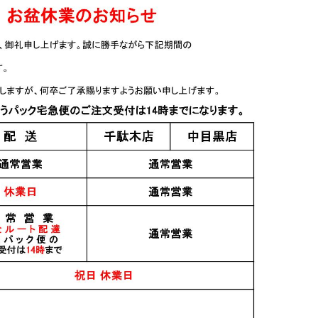
おすすめ
PICK UP
(りはちお
加茂錦 荷札酒 短稈渡船
仙禽 クラシック 弐式
.8L
純米大吟醸 720ml
720ml
2,200円
2,000円