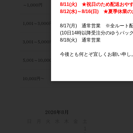
～1,000円
8/11(火) ★祝日のため配送おや
8/12(水)～8/16(日) ★夏季
1,001～3,000円
8/17(月) 通常営業 ※全ルート
(10日14時以降受注分のゆうパック
8/18(火) 通常営業
3,001～5,000円
今後とも何とぞ宜しくお願い申し
5,001～10,000円
10,001円〜
2026年8月
日
月
火
水
木
金
土
1