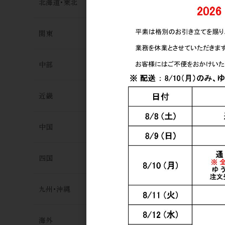
北海道･東北
関東
中部
近畿
中国
四国
九州･沖縄
薩摩利八大鰻
おうなぎ) 1
海外
2,600円