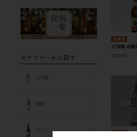
日本酒
〆張鶴 本醸造
カテゴリーから探す
2,420円
日本酒
焼酎
ワイン
日本酒