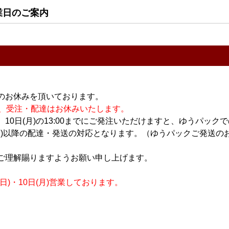
りたて生原
〆張鶴 純米吟醸 越淡
〆張鶴 純米吟醸 越淡
業日のご案内
麗 720ml 【箱入り】
麗 1.8L
2,046円
3,900円
のお休みを頂いております。
休業の為、受注・配達はお休みいたします。
10日(月)の13:00までにご発注いただけますと、ゆうパック
月)以降の配達・発送の対応となります。（ゆうパックご発送のお
日本酒
日本酒
ご理解賜りますようお願い申し上げます。
吟醸 山田
〆張鶴 大吟醸 銀ラベ
〆張鶴 吟醸酒 吟撰
ル 720ml 【箱入り】
720ml 【箱入り】
)・10日(月)営業しております。
3,030円
2,080円
20
件中 1〜20件目