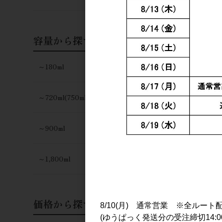
容量から探す
～180ml
～720ml(750ml)
～900ml
～1,800ml
価格から探す
8/10(月) 通常営業 ※全ルート
(ゆうぱっく発送分の受注締切14:0