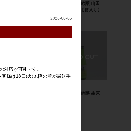
〆張鶴 大吟醸 盞(さ
〆張鶴 純米吟醸 山田
ん) 720ml 【箱入り】
錦 720ml 【箱入り】
2026-08-05
3,800円
2,340円
での対応が可能です。
客様は18日(火)以降の着が最短手
日本酒
日本酒
〆張鶴 吟醸酒 吟撰
〆張鶴 純米吟醸 生原
1.8L 【箱入り】
酒 720ml
4,180円
2,046円