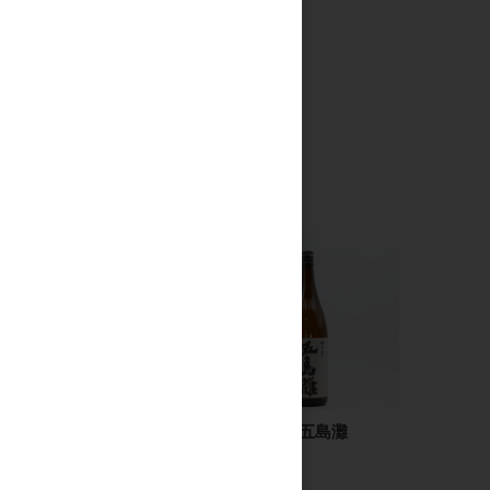
鷹来屋 辛口本醸造
明治之芋 五島灘
1.8L
1.8L
2,400円
3,200円