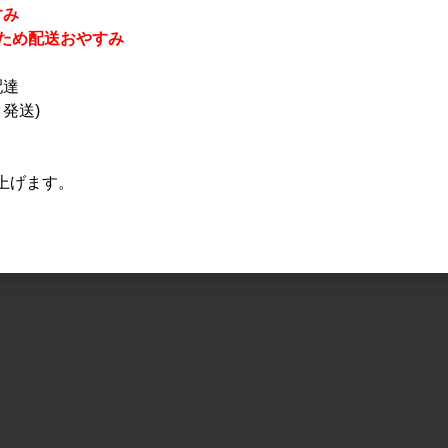
すみ
休業のため配送おやすみ
配達
発送)
上げます。