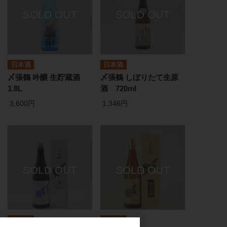
日本酒
日本酒
〆張鶴 吟醸 生貯蔵酒
〆張鶴 しぼりたて生原
1.8L
酒 720ml
3,600円
1,346円
日本酒
日本酒