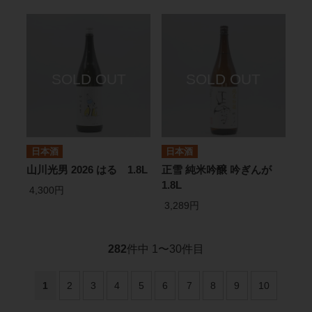
日本酒
日本酒
山川光男 2026 はる 1.8L
正雪 純米吟醸 吟ぎんが
1.8L
4,300円
3,289円
282
件中 1〜30件目
1
2
3
4
5
6
7
8
9
10