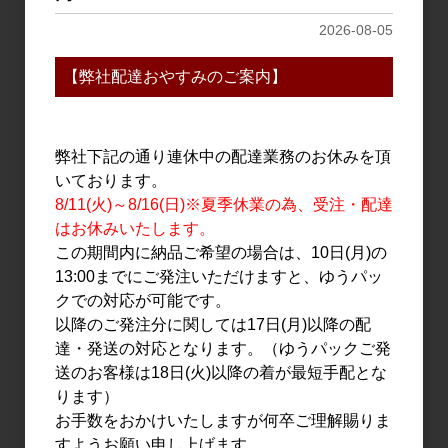
2026-08-05
【弊社配達おやすみのご案内】
日本酒
日本酒
篠峯 遊々 純米 山田錦 夏
山形正宗 謎米 720ml
越生酒 720ml
2,200円
弊社下記の通り連休中の配達業務のお休みを頂
1,600円
いております。
8/11(火)～8/16(日)※夏季休業の為、受注・配達
はお休みいたします。
この期間内に納品ご希望の場合は、10日(月)の
13:00までにご発注いただけますと、ゆうパッ
クでの対応が可能です。
以降のご発注分に関しては17日(月)以降の配
達・発送の対応となります。（ゆうパックご発
送のお客様は18日(火)以降の着が最短手配とな
ります）
日本酒
日本酒
お手数をおかけいたしますが何卒ご理解賜りま
山形正宗 謎米 1.8L
雑賀 純米吟醸 にごり 夏の
すようお願い申し上げます。
ネージュブラン 1.8L