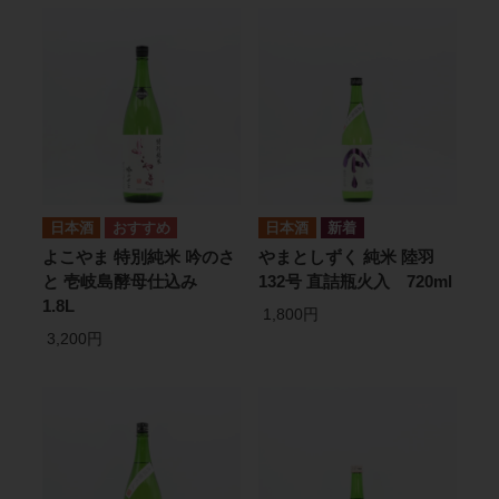
日本酒
日本酒
よこやま 特別純米 吟のさ
やまとしずく 純米 陸羽
と 壱岐島酵母仕込み
132号 直詰瓶火入 720ml
1.8L
1,800円
3,200円