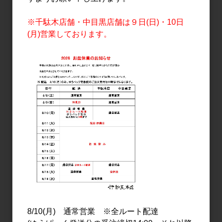
3,600円
3,400円
※千駄木店舗・中目黒店舗は９日(日)・10日
(月)営業しております。
日本酒
日本酒
よこやま 特別純米 吟のさ
山形正宗 夏ノ純米
と 壱岐島酵母仕込み
720ml
720ml
1,800円
1,600円
8/10(月) 通常営業 ※全ルート配達