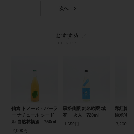
おすすめ
PICK UP
仙禽 ドメーヌ・パーラ
黒松仙醸 純米吟醸 城
寒紅梅 ＋
ー ナチュール シード
花 一火入 720ml
純米吟醸 
ル 自然林檎酒 750ml
1,650円
3,200円
2,000円