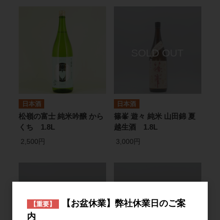
日本酒
日本酒
松嶺の富士 純米吟醸 から
篠峯 遊々 純米 山田錦 夏
くち 1.8L
越生酒 1.8L
2,500円
3,000円
【お盆休業】弊社休業日のご案
【重要】
内