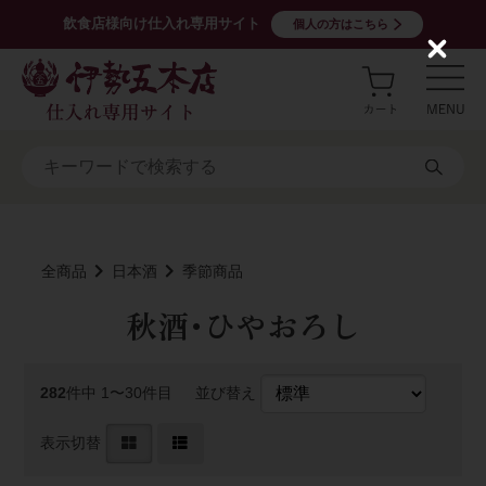
飲食店様向け仕入れ専用サイト
個人の方はこちら
C
l
o
s
e
全商品
日本酒
季節商品
秋酒･ひやおろし
282
件中 1〜30件目
並び替え
表示切替