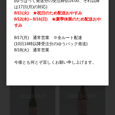
(ゆうぱっく発送分の受注締切14:00、それ以降
は17日(月)の対応)
8/11(火) ★祝日のため配送おやすみ
8/12(水)～8/16(日) ★夏季休業のため配送おや
すみ
8/17(月) 通常営業 ※全ルート配達
日本酒
日本酒
(10日14時以降受注分のゆうパック発送)
房島屋 純米 無ろ過生原酒
山形正宗 夏ノ純米 1.8L
8/18(火) 通常営業
ブルーボトル 1.8L
3,300円
3,100円
今後とも何とぞ宜しくお願い申し上げます。