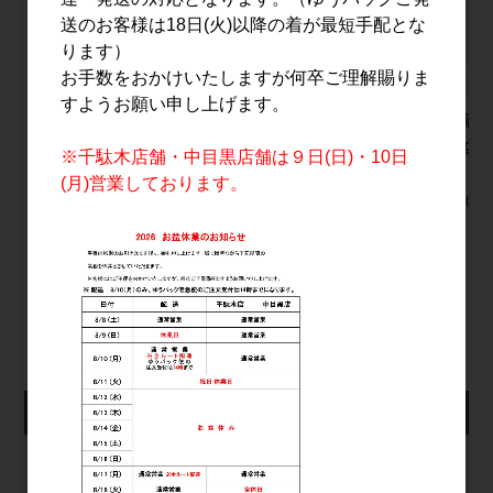
送のお客様は18日(火)以降の着が最短手配とな
ります）
お手数をおかけいたしますが何卒ご理解賜りま
すようお願い申し上げます。
明治之芋 五島灘
鳳凰美田 芳醇あんず
遊佐蒸溜所
1.8L
酒 720ml
Spring i
※千駄木店舗・中目黒店舗は９日(日)・10日
2024 70
3,200円
1,800円
(月)営業しております。
15,000円
すべてのおすすめ商品を見る
仕入れ会員ログイン
メールアドレス