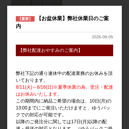
【お盆休業】弊社休業日のご案
【重要】
ワイン
内
SAYS FARM シードル
GRANNY SMITH＆FUJI
2026-08-05
＆OJITSU 750ml
【弊社配達おやすみのご案内】
2,273円
3
件中 1〜3件目
弊社下記の通り連休中の配達業務のお休みを頂
いております。
8/11(火)～8/16(日)※夏季休業の為、受注・配達
おすすめ
はお休みいたします。
PICK UP
この期間内に納品ご希望の場合は、10日(月)の
13:00までにご発注いただけますと、ゆうパッ
クでの対応が可能です。
以降のご発注分に関しては17日(月)以降の配
達・発送の対応となります。（ゆうパックご発