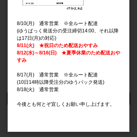
パスワード
8/10(月) 通常営業 ※全ルート配達
(ゆうぱっく発送分の受注締切14:00、それ以降
は17日(月)の対応)
ログイン
8/11(火) ★祝日のため配送おやすみ
8/12(水)～8/16(日) ★夏季休業のため配送おや
すみ
パスワードをお忘れの方
新規会員登録
8/17(月) 通常営業 ※全ルート配達
(10日14時以降受注分のゆうパック発送)
8/18(火) 通常営業
カート
今後とも何とぞ宜しくお願い申し上げます。
カートは空です