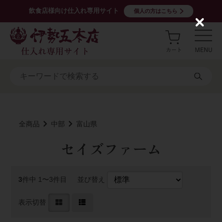
飲食店様向け仕入れ専用サイト
個人の方はこちら
C
l
o
s
e
全商品
中部
富山県
セイズファーム
3
件中 1〜3件目
並び替え
表示切替