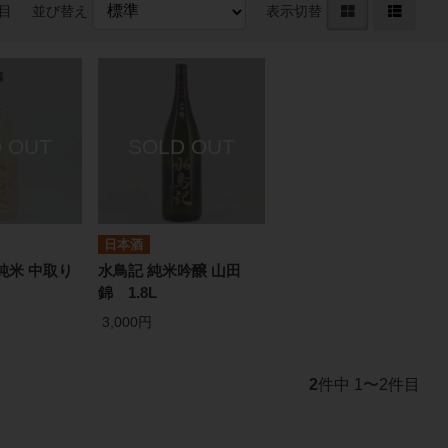
件目
並び替え
表示切替
日本酒
純米 中取り
水鳥記 純米吟醸 山田
錦 1.8L
3,000円
2
件中 1〜2件目