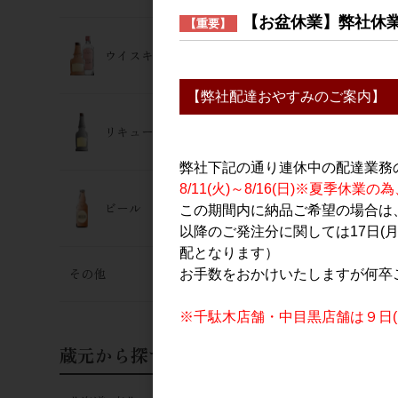
【お盆休業】弊社休
【重要】
ウイスキー･ジン
【弊社配達おやすみのご案内】
リキュール
弊社下記の通り連休中の配達業務
8/11(火)～8/16(日)※夏季
ビール
この期間内に納品ご希望の場合は、
以降のご発注分に関しては17日(
配となります）
その他
お手数をおかけいたしますが何卒
※千駄木店舗・中目黒店舗は９日(日
蔵元から探す