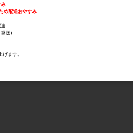
すみ
休業のため配送おやすみ
配達
発送)
上げます。