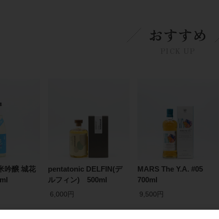
おすすめ
PICK UP
米吟醸 城花
pentatonic DELFIN(デ
MARS The Y.A. #05
ml
ルフィン) 500ml
700ml
6,000円
9,500円