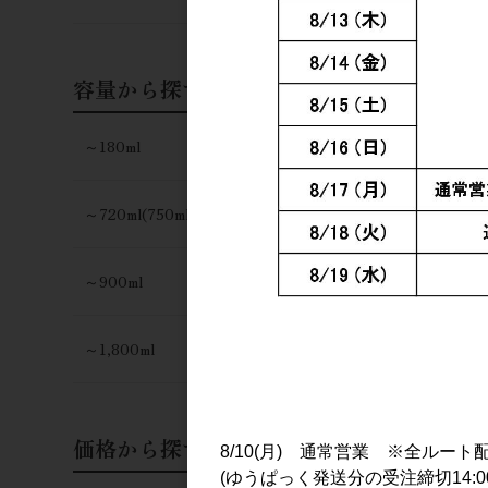
容量から探す
～180ml
～720ml(750ml)
～900ml
～1,800ml
価格から探す
8/10(月) 通常営業 ※全ルート
(ゆうぱっく発送分の受注締切14:0