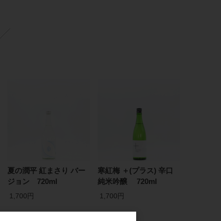
夏の潤平 紅まさり バー
寒紅梅 ＋(プラス) 辛口
ジョン 720ml
純米吟醸 720ml
1,700円
1,700円