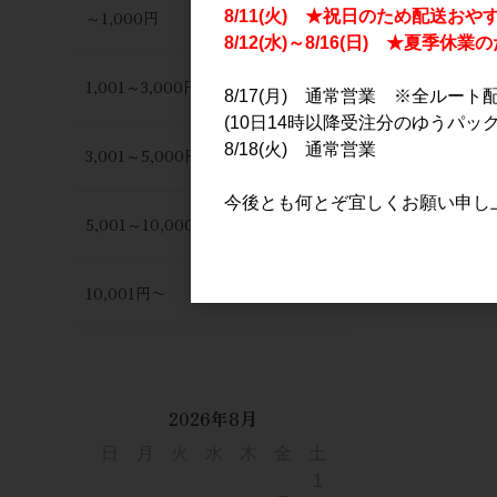
～1,000円
8/11(火) ★祝日のため配送おや
8/12(水)～8/16(日) ★夏季
1,001～3,000円
8/17(月) 通常営業 ※全ルート
(10日14時以降受注分のゆうパック
8/18(火) 通常営業
3,001～5,000円
今後とも何とぞ宜しくお願い申し
5,001～10,000円
10,001円〜
2026年8月
日
月
火
水
木
金
土
1