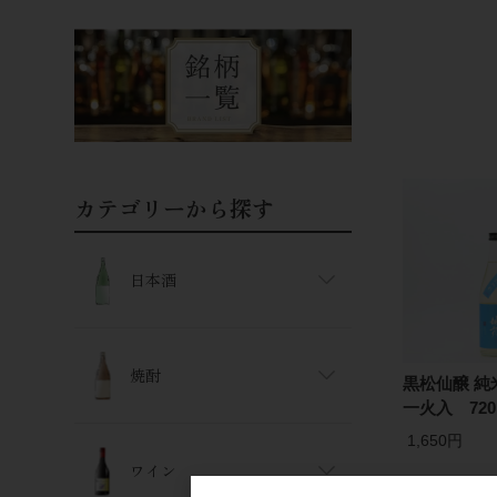
カテゴリーから探す
日本酒
焼酎
黒松仙醸 純
一火入 720
1,650円
ワイン