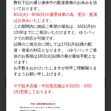
弊社下記の通り連休中の配達業務のお休みを頂
いております。
8/11(火)～8/16(日)※夏季休業の為、受注・配達
赤武 AKABU
THE HERBALIST
シングル
はお休みいたします。
MOUNTAIN 720ml
YASO GIN LIQUEUR
2026
この期間内に納品ご希望の場合は、10日(月)の
Ⅰ Ⅱ 500ml
700ml
2,500円
13:00までにご発注いただけますと、ゆうパッ
8,000円
8,200円
クでの対応が可能です。
以降のご発注分に関しては17日(月)以降の配
達・発送の対応となります。（ゆうパックご発
送のお客様は18日(火)以降の着が最短手配とな
すべてのおすすめ商品を見る
ります）
お手数をおかけいたしますが何卒ご理解賜りま
すようお願い申し上げます。
仕入れ会員ログイン
※千駄木店舗・中目黒店舗は９日(日)・10日
(月)営業しております。
メールアドレス