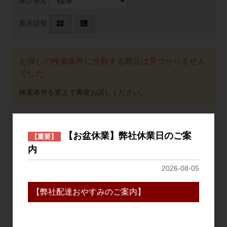
並び替え
表示切替
お探しの検索条件に合致する商品は見つかりません
でした。
【お盆休業】弊社休業日のご案
おすすめ
【重要】
内
PICK UP
2026-08-05
【弊社配達おやすみのご案内】