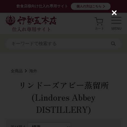
飲食店様向け仕入れ専用サイト
個人の方はこちら
C
l
o
s
e
全商品
海外
リンドーズアビー蒸留所
(Lindores Abbey
DISTILLERY)