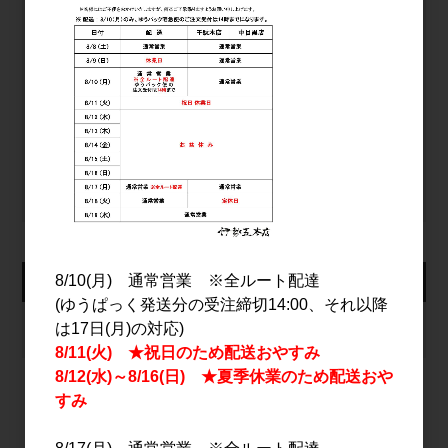
パスワード
ログイン
パスワードをお忘れの方
新規会員登録
カート
8/10(月) 通常営業 ※全ルート配達
(ゆうぱっく発送分の受注締切14:00、それ以降
カートは空です
は17日(月)の対応)
8/11(火) ★祝日のため配送おやすみ
8/12(水)～8/16(日) ★夏季休業のため配送おや
すみ
2026年8月