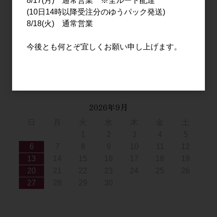
8/17(月) 通常営業 ※全ルート配達
日
月
火
水
木
金
土
(10日14時以降受注分のゆうパック発送)
1
8/18(火) 通常営業
2
3
4
5
6
7
8
9
10
11
12
13
14
15
今後とも何とぞ宜しくお願い申し上げます。
16
17
18
19
20
21
22
23
24
25
26
27
28
29
30
31
2026年9月
日
月
火
水
木
金
土
1
2
3
4
5
6
7
8
9
10
11
12
13
14
15
16
17
18
19
20
21
22
23
24
25
26
27
28
29
30