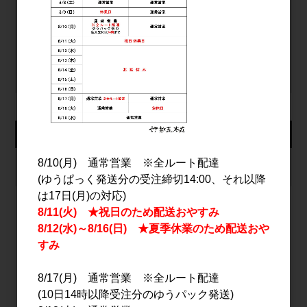
ログイン
パスワードをお忘れの方
新規会員登録
カート
8/10(月) 通常営業 ※全ルート配達
カートは空です
(ゆうぱっく発送分の受注締切14:00、それ以降
は17日(月)の対応)
8/11(火) ★祝日のため配送おやすみ
8/12(水)～8/16(日) ★夏季休業のため配送おや
2026年8月
すみ
日
月
火
水
木
金
土
1
8/17(月) 通常営業 ※全ルート配達
2
3
4
5
6
7
8
(10日14時以降受注分のゆうパック発送)