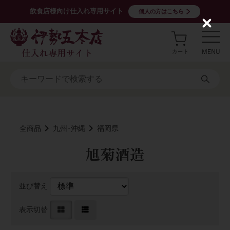
飲食店様向け仕入れ専用サイト
個人の方はこちら
C
l
o
s
e
全商品
九州･沖縄
福岡県
旭菊酒造
並び替え
表示切替