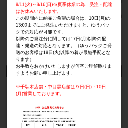
ル 1.8L
Chardonn
1,590円
8/11(火)～8/16(日)※夏季休業の為、受注・配達
2025 75
11,000円
はお休みいたします。
4,200円
この期間内に納品ご希望の場合は、10日(月)の
13:00までにご発注いただけますと、ゆうパッ
クでの対応が可能です。
以降のご発注分に関しては17日(月)以降の配
すべてのおすすめ商品を見る
達・発送の対応となります。（ゆうパックご発
送のお客様は18日(火)以降の着が最短手配とな
ります）
お手数をおかけいたしますが何卒ご理解賜りま
仕入れ会員ログイン
すようお願い申し上げます。
メールアドレス
※千駄木店舗・中目黒店舗は９日(日)・10日
(月)営業しております。
パスワード