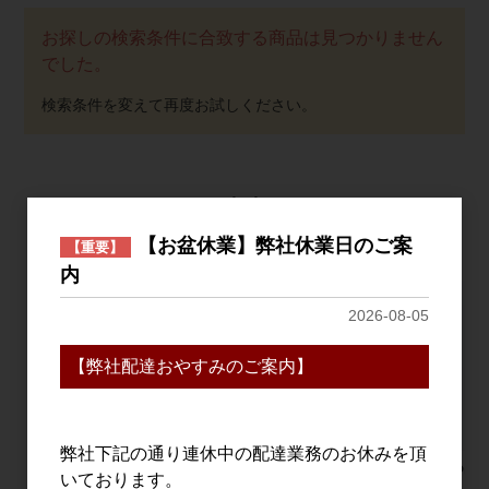
お探しの検索条件に合致する商品は見つかりません
でした。
おすすめ
PICK UP
【お盆休業】弊社休業日のご案
【重要】
内
2026-08-05
【弊社配達おやすみのご案内】
弊社下記の通り連休中の配達業務のお休みを頂
謳歌 720ml
〆張鶴 大吟醸 金ラベ
Due Punt
いております。