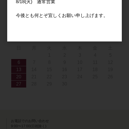
8/18(火) 通常営業
9
10
11
12
13
14
15
16
17
18
19
20
21
22
今後とも何とぞ宜しくお願い申し上げます。
23
24
25
26
27
28
29
30
31
2026年9月
日
月
火
水
木
金
土
1
2
3
4
5
6
7
8
9
10
11
12
13
14
15
16
17
18
19
20
21
22
23
24
25
26
27
28
29
30
お電話でのお問い合わせ
9:00〜17:00(日祝除く)