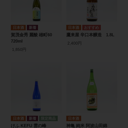
日本酒
日本酒
賀茂金秀 麗酸 雄町60
鷹来屋 辛口本醸造 1.8L
720ml
2,400円
1,850円
日本酒
日本酒
けふ KEFU 雲の峰
神亀 純米 阿波山田錦