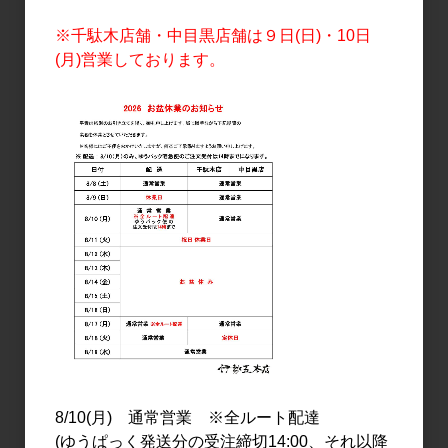
2,900円
3,100円
※千駄木店舗・中目黒店舗は９日(日)・10日
(月)営業しております。
日本酒
日本酒
三千盛 銘醸 1.8L
一本義 純米酒 辛口 1.8L
1,900円
2,500円
8/10(月) 通常営業 ※全ルート配達
(ゆうぱっく発送分の受注締切14:00、それ以降