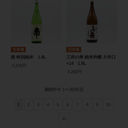
日本酒
日本酒
南 特別純米 1.8L
三井の寿 純米吟醸 大辛口
+14 1.8L
3,236円
3,280円
302
件中 1〜30件目
1
2
3
4
5
6
7
8
9
10
11