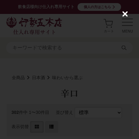
飲食店様向け仕入れ専用サイト
個人の方はこちら
C
l
o
s
e
全商品
日本酒
味わいから選ぶ
辛口
302
件中 1〜30件目
並び替え
表示切替