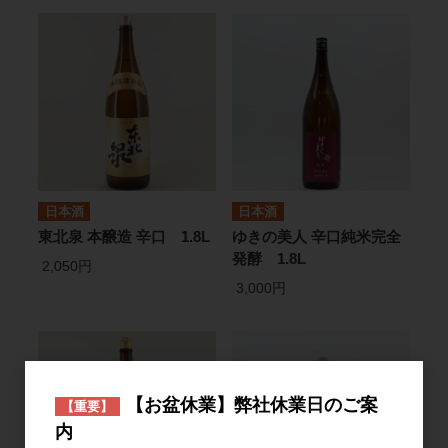
日本酒
日本酒
東北泉 本醸造 辛口 1.8L
ゆきの美人 辛口純米完全
発酵 1.8L
2,050円
3,000円
【お盆休業】弊社休業日のご案
【重要】
内