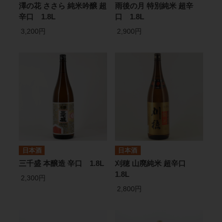
澤の花 ささら 純米吟醸 超
雨後の月 特別純米 超辛
辛口 1.8L
口 1.8L
3,200円
2,900円
日本酒
日本酒
三千盛 本醸造 辛口 1.8L
刈穂 山廃純米 超辛口
1.8L
2,300円
2,800円