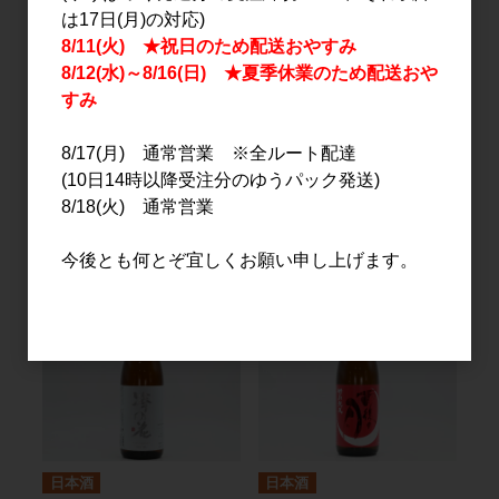
は17日(月)の対応)
8/11(火) ★祝日のため配送おやすみ
8/12(水)～8/16(日) ★夏季休業のため配送おや
すみ
日本酒
日本酒
8/17(月) 通常営業 ※全ルート配達
陸奥八仙 ISARIBI 特別純
尾瀬の雪どけ 大辛口純米
(10日14時以降受注分のゆうパック発送)
米 火入れ 1.8L
1.8L
8/18(火) 通常営業
3,400円
3,090円
今後とも何とぞ宜しくお願い申し上げます。
日本酒
日本酒