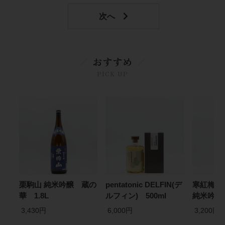
おすすめ
PICK UP
栗駒山 純米吟醸 蔵の
pentatonic DELFIN(デ
寒紅梅 ＋
華 1.8L
ルフィン) 500ml
純米吟醸 
3,430円
6,000円
3,200円