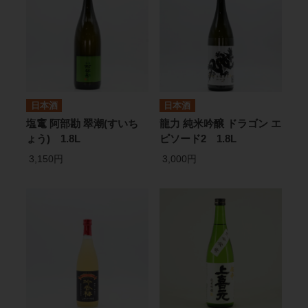
日本酒
日本酒
塩竃 阿部勘 翠潮(すいち
龍力 純米吟醸 ドラゴン エ
ょう) 1.8L
ピソード2 1.8L
3,150円
3,000円