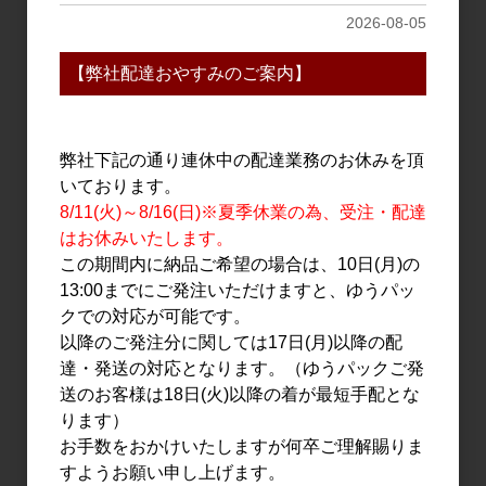
2026-08-05
【弊社配達おやすみのご案内】
日本酒
日本酒
美田 辛醸 山廃純米 大辛
浦霞 純米辛口 1.8L
口 1.8L
2,700円
弊社下記の通り連休中の配達業務のお休みを頂
3,150円
いております。
8/11(火)～8/16(日)※夏季休業の為、受注・配達
はお休みいたします。
この期間内に納品ご希望の場合は、10日(月)の
13:00までにご発注いただけますと、ゆうパッ
クでの対応が可能です。
以降のご発注分に関しては17日(月)以降の配
達・発送の対応となります。（ゆうパックご発
送のお客様は18日(火)以降の着が最短手配とな
ります）
日本酒
日本酒
お手数をおかけいたしますが何卒ご理解賜りま
上喜元 純米吟醸 超辛口 完
出雲富士 純米吟醸 超辛口
すようお願い申し上げます。
全発酵 1.8L
青 1.8L