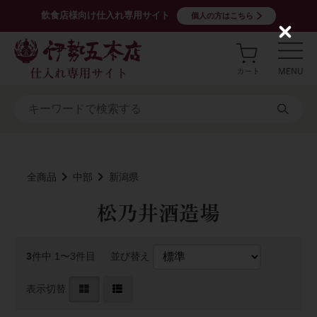
飲食店様向け仕入れ専用サイト
個人の方はこちら
C
l
o
s
e
全商品
中部
新潟県
松乃井酒造場
3
件中 1〜3件目
並び替え
表示切替