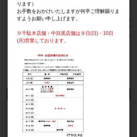
ります）
お手数をおかけいたしますが何卒ご理解賜りま
すようお願い申し上げます。
明治之芋 五島灘
二兎 純米大吟醸 愛山
寒紅梅 ＋
1.8L
四十八 火入れ 720ml
純米吟醸 
※千駄木店舗・中目黒店舗は９日(日)・10日
3,200円
2,200円
3,200円
(月)営業しております。
すべてのおすすめ商品を見る
仕入れ会員ログイン
メールアドレス
パスワード