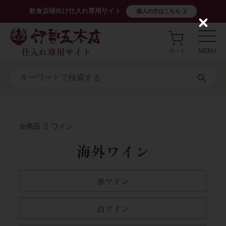
飲食店様向け仕入れ専用サイト
個人の方はこちら
C
l
o
s
e
全商品
ワイン
海外ワイン
赤ワイン
白ワイン