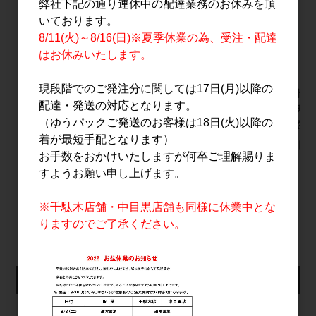
弊社下記の通り連休中の配達業務のお休みを頂
いております。
8/11(火)～8/16(日)※夏季休業の為、受注・配達
はお休みいたします。
現段階でのご発注分に関しては17日(月)以降の
Due Punti Vineyards
AKAYANE 山椒スピリ
仙禽 ド
配達・発送の対応となります。
Chardonnay Aki
ッツ フレンチオーク
ー ナチュ
（ゆうパックご発送のお客様は18日(火)以降の
2025 750ml
樽貯蔵 720ml
ル 自然林
着が最短手配となります）
4,200円
5,800円
2,000円
お手数をおかけいたしますが何卒ご理解賜りま
すようお願い申し上げます。
すべてのおすすめ商品を見る
※千駄木店舗・中目黒店舗も同様に休業中とな
りますのでご了承ください。
仕入れ会員ログイン
メールアドレス