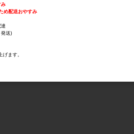
すみ
休業のため配送おやすみ
配達
発送)
上げます。