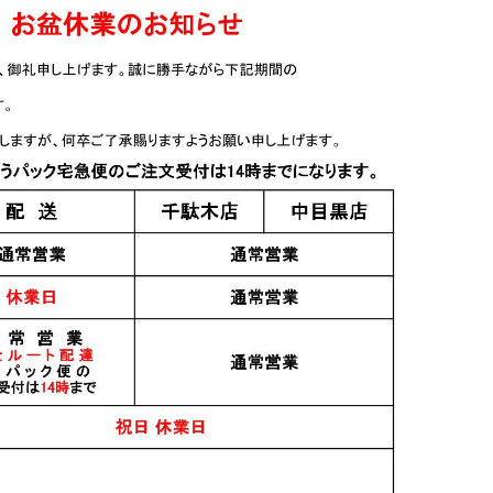
生もと火入原
Yumarrest(ヤマレスト)
AKAYANE 山椒スピリ
ラムネGIN 500ml
ッツ フレンチオーク樽
貯蔵 720ml
4,500円
5,800円
すべてのおすすめ商品を