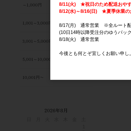
～1,000円
8/11(火) ★祝日のため配送おや
8/12(水)～8/16(日) ★夏季
1,001～3,000円
8/17(月) 通常営業 ※全ルート
(10日14時以降受注分のゆうパック
8/18(火) 通常営業
3,001～5,000円
今後とも何とぞ宜しくお願い申し
5,001～10,000円
10,001円〜
2026年8月
日
月
火
水
木
金
土
1