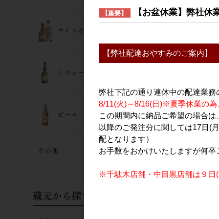
ワイン
【お盆休業】弊社休
【重要】
ドメーヌ・イチ
2020 750m
ウイスキー･ジン
3,650円
【弊社配達おやすみのご案内】
リキュール
弊社下記の通り連休中の配達業務
8/11(火)～8/16(日)※夏季
ビール
この期間内に納品ご希望の場合は、
以降のご発注分に関しては17日(
配となります）
その他
お手数をおかけいたしますが何卒
※千駄木店舗・中目黒店舗は９日(日
蔵元から探す