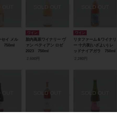
ワイン
ワイン
セイ メル
胎内高原ワイナリー ヴ
リタファーム＆ワイナリ
 750ml
ァン ペティアン ロゼ
ー 十六夜(いざよい) レ
2023 750ml
ッドナイアガラ 750ml
2,600円
2,280円