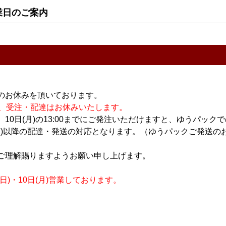
ワイン
ワイン
業日のご案内
 ICHI-P+
98WINEs 霜 SOU
カーヴ・デクラ
l
ROSE(ロゼ) 750ml
PACS(パックス) 2021
750ml
2,500円
3,200円
13
件中 1〜13件目
のお休みを頂いております。
休業の為、受注・配達はお休みいたします。
10日(月)の13:00までにご発注いただけますと、ゆうパック
月)以降の配達・発送の対応となります。（ゆうパックご発送のお
おすすめ
ご理解賜りますようお願い申し上げます。
PICK UP
)・10日(月)営業しております。