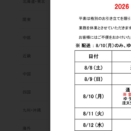
北海道･東北
関東
中部
秋鹿 奥鹿 
酒 1.8L
5,300円
近畿
中国
四国
九州･沖縄
海外