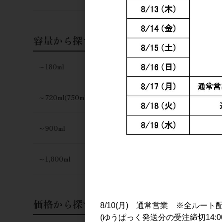
容量から探す
～180ml
～720ml(750ml)
～900ml
～1,800ml
価格から探す
8/10(月) 通常営業 ※全ルート
(ゆうぱっく発送分の受注締切14:0