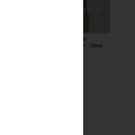
錫釜 みちしずく 1.8L
赤武 AKABU
MOUNTAIN 720ml
3,200円
2,500円
見る