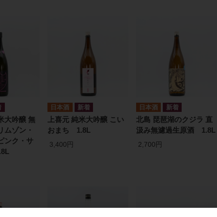
日本酒
日本酒
米大吟醸 無
上喜元 純米大吟醸 こい
北島 琵琶湖のクジラ 直
リムゾン・
おまち 1.8L
汲み無濾過生原酒 1.8L
ピンク・サ
3,400円
2,700円
8L