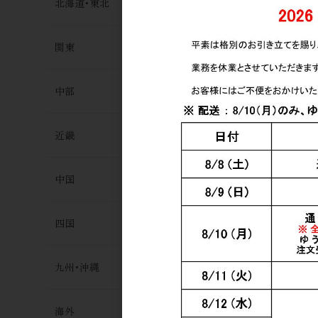
北海道･東北
日本酒
やまとしずく
132号 直詰
関東
3,600円
中部
近畿
中国
四国
日本酒
楽器正宗 オ
九州･沖縄
Crafted H
2,118円
海外