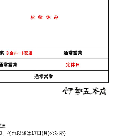
日本酒
日本酒
 720ml
森嶋 美山錦 純米吟醸 生
森嶋 美山錦 純米吟醸 生
詰 720ml
詰 1.8L
1,650円
3,150円
2719
件中 1〜30件目
1
2
3
4
5
6
7
8
9
10
配達
0、それ以降は17日(月)の対応)