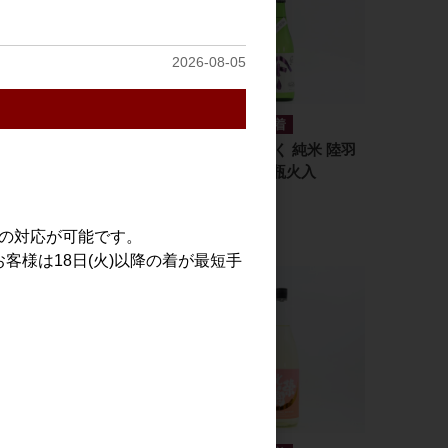
2026-08-05
日本酒
日本酒
ちえびじん 生熟 八反
やまとしずく 純米 陸羽
錦 1.8L
132号 直詰瓶火入
720ml
3,200円
1,800円
での対応が可能です。
客様は18日(火)以降の着が最短手