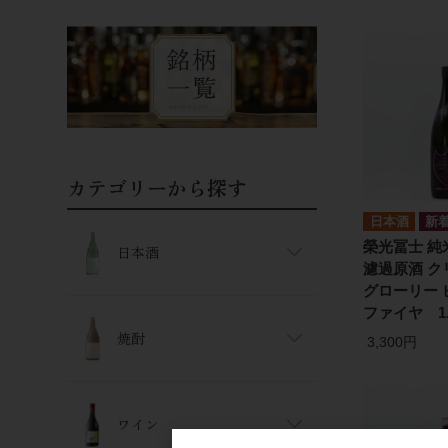
カテゴリーから探す
日本酒
榮光冨士 純
日本酒
濾過原酒 ク
グローリー 
ファイヤ 1.
焼酎
3,300円
ワイン