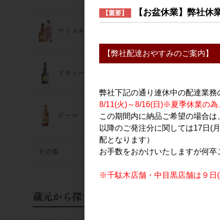
【お盆休業】弊社休
【重要】
ウイスキー･ジン
【弊社配達おやすみのご案内】
日本酒
リキュール
村祐 夏美燗 
3,400円
弊社下記の通り連休中の配達業務
8/11(火)～8/16(日)※夏季
ビール
この期間内に納品ご希望の場合は、
以降のご発注分に関しては17日(
配となります）
その他
お手数をおかけいたしますが何卒
※千駄木店舗・中目黒店舗は９日(日
蔵元から探す