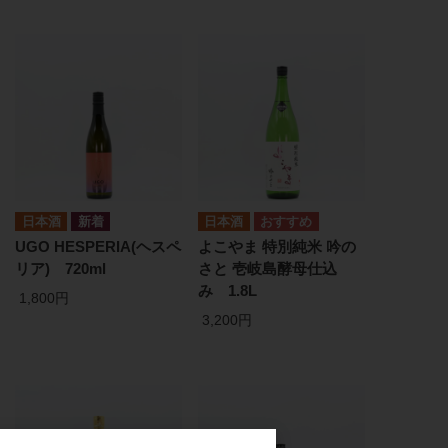
日本酒
日本酒
UGO HESPERIA(ヘスペ
よこやま 特別純米 吟の
リア) 720ml
さと 壱岐島酵母仕込
み 1.8L
1,800円
3,200円