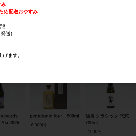
すみ
休業のため配送おやすみ
配達
おすすめ
発送)
PICK UP
上げます。
ineyards
pentatonic four 500ml
仙禽 クラシック 弐式
y Aki 2025
720ml
6,000円
2,000円