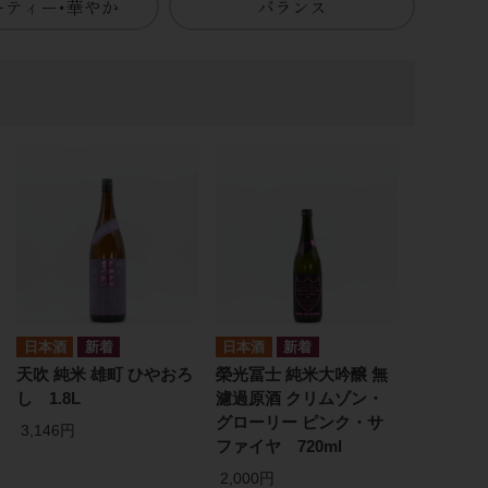
ーティー･華やか
バランス
日本酒
日本酒
天吹 純米 雄町 ひやおろ
榮光冨士 純米大吟醸 無
し 1.8L
濾過原酒 クリムゾン・
グローリー ピンク・サ
3,146円
ファイヤ 720ml
2,000円