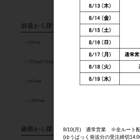
容量から探す
～180ml
～720ml(750ml)
日本酒
日日 酒こまち
～900ml
3,100円
～1,800ml
価格から探す
8/10(月) 通常営業 ※全ルート
(ゆうぱっく発送分の受注締切14:0