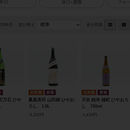
辛口
旨口･濃醇
フル
〜30件目
並び替え
表示切替
日本酒
日本酒
百万石 ひや
鳳凰美田 山田錦 ひやお
天吹 純米 雄町 ひやおろ
L
ろし 1.8L
し 720ml
3,200円
1,430円