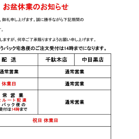
日本酒
日本酒
 純米 陸羽
山本 サンシャインイエ
山本 サンシャインイエ
瓶火入 1.8L
ロー 山廃純米吟醸
ロー 山廃純米吟醸
720ml
1.8L
1,800円
3,436円
日本酒
日本酒
ルタナ
赤武 魂ノ大業 大吟醸
尾瀬の雪どけ 純米大吟
OP 720ml
720ml【箱入り】
醸 ひやおろし 生詰
720ml
7,000円
1,790円