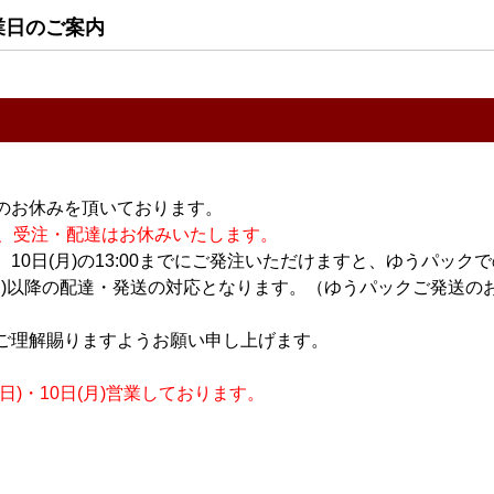
業日のご案内
日本酒
日本酒
1.8L
鳳凰美田 米光～BEIKO
ちえびじん 生熟 八反
～ 山田穂バージョン
錦 720ml
のお休みを頂いております。
1.8L
1,900円
休業の為、受注・配達はお休みいたします。
3,600円
10日(月)の13:00までにご発注いただけますと、ゆうパック
月)以降の配達・発送の対応となります。（ゆうパックご発送のお
ご理解賜りますようお願い申し上げます。
)・10日(月)営業しております。