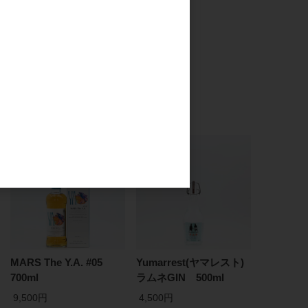
MARS The Y.A. #05
Yumarrest(ヤマレスト)
700ml
ラムネGIN 500ml
9,500円
4,500円