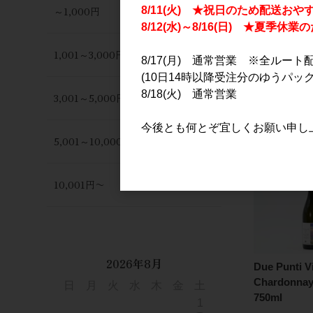
～1,000円
8/11(火) ★祝日のため配送おや
8/12(水)～8/16(日) ★夏季
1,001～3,000円
8/17(月) 通常営業 ※全ルート
(10日14時以降受注分のゆうパック
8/18(火) 通常営業
3,001～5,000円
今後とも何とぞ宜しくお願い申し
5,001～10,000円
10,001円〜
2026年8月
Due Punti V
Chardonna
日
月
火
水
木
金
土
750ml
1