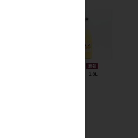
リキュール
リキュール
二兎とゆず 720ml
二兎とゆず 1.8L
1,800円
3,300円
...
90
91