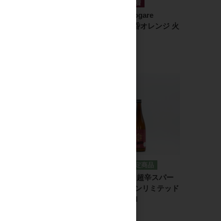
日本酒
日本酒
光栄菊 Tasogare
光栄菊 Tasogare
Orange 黄昏オレンジ 火
Orange 黄昏オレンジ 火
入 720ml
入 1.8L
1,900円
3,400円
日本酒
日本酒
尾瀬の雪どけ 純米大吟
ゆきの美人 超辛スパー
醸 ひやおろし 生詰
クリングアンリミテッド
1.8L
+13 720ml
3,545円
2,500円