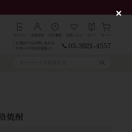
C
l
o
s
ログイン
会員登録
注文履歴
お気に入り
ガイド
カート
e
03-3821-4557
お電話でのお問い合わせ
9:00〜17:00(日祝除く)
格焼酎