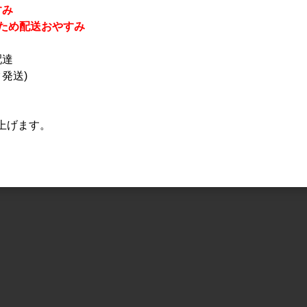
すみ
休業のため配送おやすみ
配達
発送)
上げます。