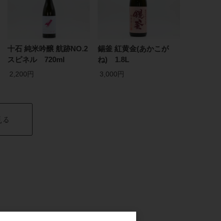
十石 純米吟醸 航跡NO.2
錫釜 紅黄金(あかこが
スピネル 720ml
ね) 1.8L
2,200円
3,000円
見る