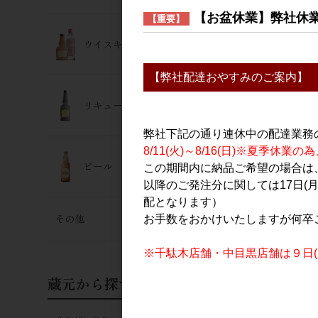
【お盆休業】弊社休
【重要】
ウイスキー･ジン
【弊社配達おやすみのご案内】
リキュール
弊社下記の通り連休中の配達業務
8/11(火)～8/16(日)※夏季
ビール
この期間内に納品ご希望の場合は、
以降のご発注分に関しては17日(
配となります）
その他
お手数をおかけいたしますが何卒
※千駄木店舗・中目黒店舗は９日(日
蔵元から探す