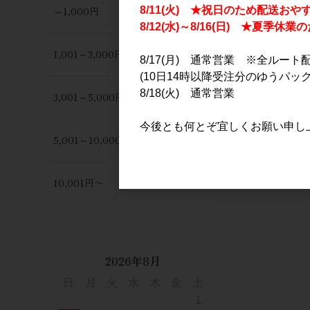
～1,000円
8/11(火) ★祝日のため配送おや
8/12(水)～8/16(日) ★夏季
1,001～3,000円
8/17(月) 通常営業 ※全ルート
(10日14時以降受注分のゆうパック
8/18(火) 通常営業
3,001～5,000円
今後とも何とぞ宜しくお願い申し
5,001～10,000円
10,001円〜
2026年8月
日
月
火
水
木
金
土
1