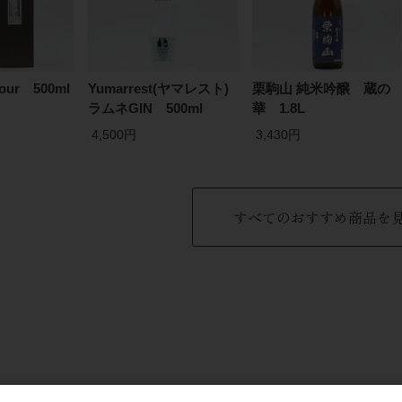
 four 500ml
Yumarrest(ヤマレスト)
栗駒山 純米吟醸 蔵の
ラムネGIN 500ml
華 1.8L
4,500円
3,430円
すべてのおすすめ商品を