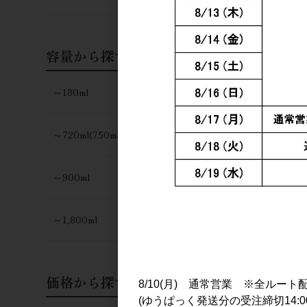
容量から探す
～180ml
～720ml(750ml)
～900ml
～1,800ml
価格から探す
8/10(月) 通常営業 ※全ルート
(ゆうぱっく発送分の受注締切14:0