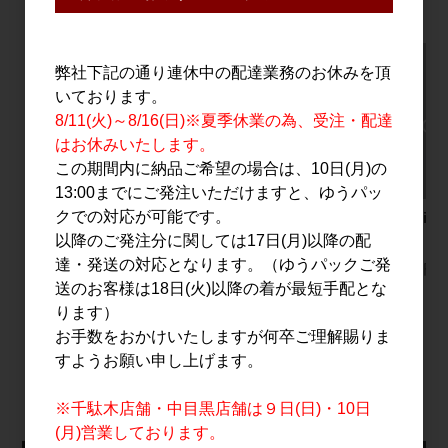
弊社下記の通り連休中の配達業務のお休みを頂
いております。
8/11(火)～8/16(日)※夏季休業の為、受注・配達
はお休みいたします。
この期間内に納品ご希望の場合は、10日(月)の
13:00までにご発注いただけますと、ゆうパッ
クでの対応が可能です。
梅酒 あべ Ume
寒紅梅 ＋(プラス) 辛口
ソツPirit
500ml
純米吟醸 720ml
1.8L
以降のご発注分に関しては17日(月)以降の配
達・発送の対応となります。（ゆうパックご発
1,700円
3,670円
送のお客様は18日(火)以降の着が最短手配とな
ります）
お手数をおかけいたしますが何卒ご理解賜りま
すべてのおすすめ商品を見る
すようお願い申し上げます。
※千駄木店舗・中目黒店舗は９日(日)・10日
(月)営業しております。