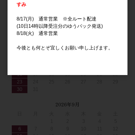
カートは空です
すみ
8/17(月) 通常営業 ※全ルート配達
(10日14時以降受注分のゆうパック発送)
2026年8月
8/18(火) 通常営業
日
月
火
水
木
金
土
今後とも何とぞ宜しくお願い申し上げます。
1
2
3
4
5
6
7
8
9
10
11
12
13
14
15
16
17
18
19
20
21
22
23
24
25
26
27
28
29
30
31
2026年9月
日
月
火
水
木
金
土
1
2
3
4
5
6
7
8
9
10
11
12