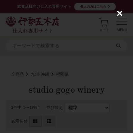
飲食店様向け仕入れ専用サイト
個人の方はこちら
C
l
o
s
e
全商品
九州･沖縄
福岡県
studio gogo winery
1
件中 1〜1件目
並び替え
表示切替