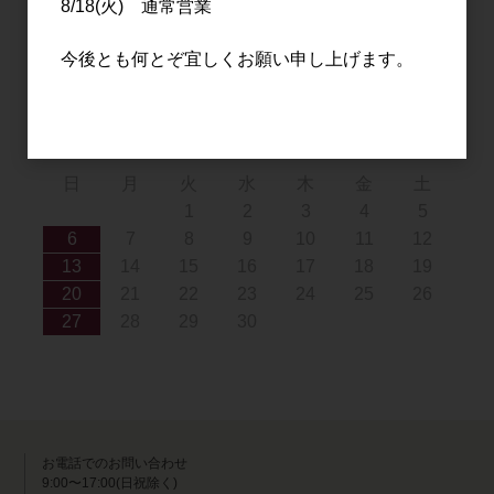
8/18(火) 通常営業
9
10
11
12
13
14
15
16
17
18
19
20
21
22
今後とも何とぞ宜しくお願い申し上げます。
23
24
25
26
27
28
29
30
31
2026年9月
日
月
火
水
木
金
土
1
2
3
4
5
6
7
8
9
10
11
12
13
14
15
16
17
18
19
20
21
22
23
24
25
26
27
28
29
30
お電話でのお問い合わせ
9:00〜17:00(日祝除く)