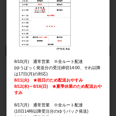
ログイン
パスワードをお忘れの方
新規会員登録
カート
8/10(月) 通常営業 ※全ルート配達
カートは空です
(ゆうぱっく発送分の受注締切14:00、それ以降
は17日(月)の対応)
8/11(火) ★祝日のため配送おやすみ
8/12(水)～8/16(日) ★夏季休業のため配送おや
2026年8月
すみ
日
月
火
水
木
金
土
1
8/17(月) 通常営業 ※全ルート配達
2
3
4
5
6
7
8
(10日14時以降受注分のゆうパック発送)