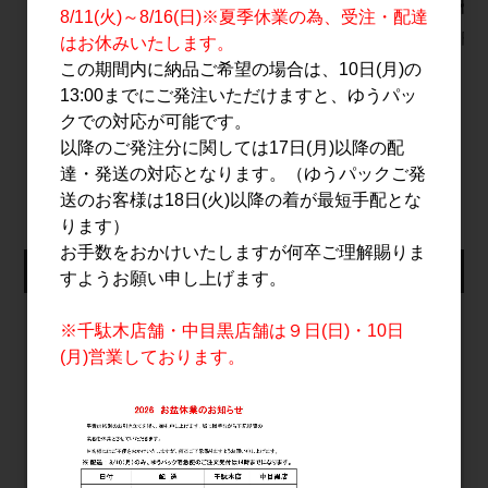
ー ナチュール シード
2026エディション
船 純米大
8/11(火)～8/16(日)※夏季休業の為、受注・配達
ル 自然林檎酒 750ml
700ml
2,200円
はお休みいたします。
2,000円
8,200円
この期間内に納品ご希望の場合は、10日(月)の
13:00までにご発注いただけますと、ゆうパッ
クでの対応が可能です。
以降のご発注分に関しては17日(月)以降の配
すべてのおすすめ商品を見る
達・発送の対応となります。（ゆうパックご発
送のお客様は18日(火)以降の着が最短手配とな
ります）
お手数をおかけいたしますが何卒ご理解賜りま
仕入れ会員ログイン
すようお願い申し上げます。
メールアドレス
※千駄木店舗・中目黒店舗は９日(日)・10日
(月)営業しております。
パスワード