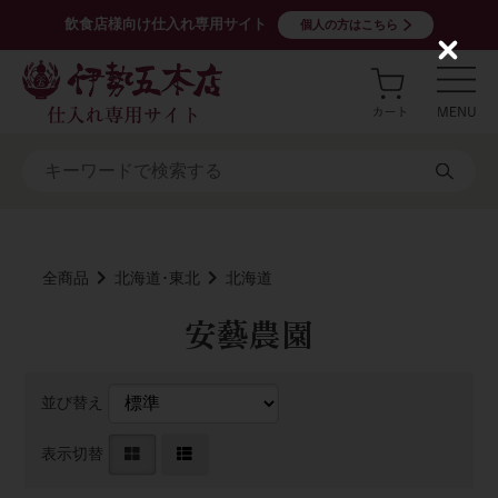
飲食店様向け仕入れ専用サイト
個人の方はこちら
C
l
o
s
e
全商品
北海道･東北
北海道
安藝農園
並び替え
表示切替