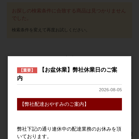
お探しの検索条件に合致する商品は見つかりません
でした。
おすすめ
PICK UP
【お盆休業】弊社休業日のご案
【重要】
内
2026-08-05
【弊社配達おやすみのご案内】
弊社下記の通り連休中の配達業務のお休みを頂
仙禽 ドメーヌ・パーラ
シングルモルト津貫
加茂錦 荷
いております。