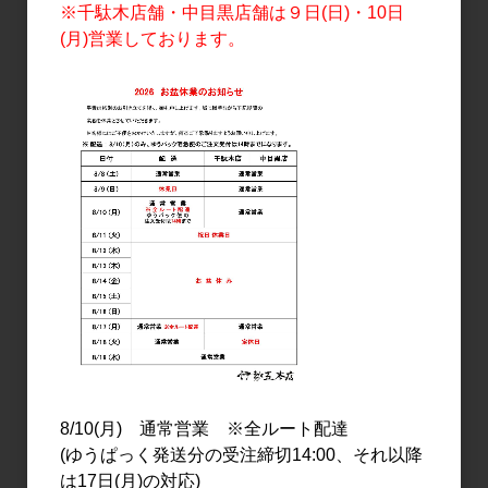
1,750円
3,000円
※千駄木店舗・中目黒店舗は９日(日)・10日
(月)営業しております。
日本酒
日本酒
上喜元 純米吟醸 超辛 生
上喜元 純米吟醸 超辛 生
720ml
1.8L
1,600円
3,000円
8/10(月) 通常営業 ※全ルート配達
(ゆうぱっく発送分の受注締切14:00、それ以降
は17日(月)の対応)