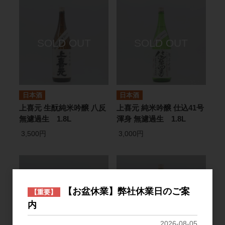
日本酒
日本酒
上喜元 生酛純米吟醸 八反
上喜元 純米吟醸 仕込41号
無濾過生 1.8L
渾身 無濾過生 1.8L
3,500円
3,000円
【お盆休業】弊社休業日のご案
【重要】
内
2026-08-05