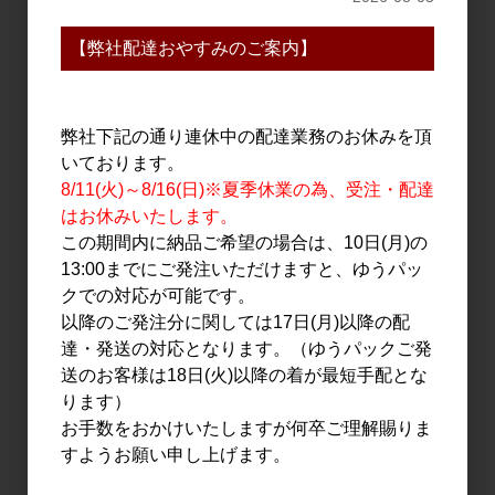
【弊社配達おやすみのご案内】
日本酒
日本酒
上喜元 純米 出羽の里 から
上喜元 純米 出羽の里 から
くち 生 720ml
くち 生 1.8L
弊社下記の通り連休中の配達業務のお休みを頂
1,200円
2,300円
いております。
8/11(火)～8/16(日)※夏季休業の為、受注・配達
はお休みいたします。
この期間内に納品ご希望の場合は、10日(月)の
13:00までにご発注いただけますと、ゆうパッ
クでの対応が可能です。
以降のご発注分に関しては17日(月)以降の配
達・発送の対応となります。（ゆうパックご発
送のお客様は18日(火)以降の着が最短手配とな
ります）
日本酒
日本酒
お手数をおかけいたしますが何卒ご理解賜りま
上喜元 特別純米 うすにご
上喜元 特別純米 うすにご
すようお願い申し上げます。
り生酒 720ml
り生酒 1.8L