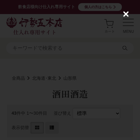
飲食店様向け仕入れ専用サイト
個人の方はこちら
C
l
o
s
e
全商品
北海道･東北
山形県
酒田酒造
43
件中 1〜30件目
並び替え
表示切替