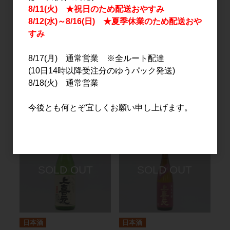
8/11(火) ★祝日のため配送おやすみ
8/12(水)～8/16(日) ★夏季休業のため配送おや
すみ
8/17(月) 通常営業 ※全ルート配達
日本酒
日本酒
(10日14時以降受注分のゆうパック発送)
上喜元 純米吟醸 強力
上喜元 翁 生詰 720ml
8/18(火) 通常営業
60 1.8L
1,270円
3,200円
今後とも何とぞ宜しくお願い申し上げます。
日本酒
日本酒