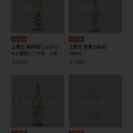
日本酒
日本酒
上喜元 酒和地(しゅわっ
上喜元 初夏の浜辺
ち) 活性にごり生 1.8L
720ml
3,150円
1,750円