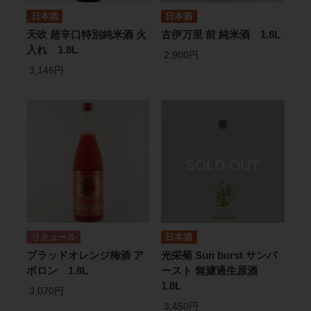
日本酒
日本酒
天吹 超辛口特別純米酒 火
古伊万里 前 純米酒 1.8L
入れ 1.8L
2,900円
3,146円
リキュール
日本酒
ブラッドオレンジ梅酒 ア
光栄菊 Sun burst サンバ
ポロン 1.8L
ースト 無濾過生原酒
1.8L
3,070円
3,450円