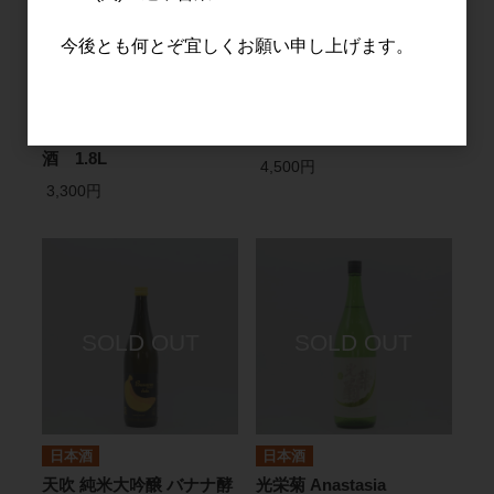
今後とも何とぞ宜しくお願い申し上げます。
日本酒
日本酒
光栄菊 Tasogare Orange
光栄菊 甕月(みかつき) 亀
黄昏オレンジ 無濾過生原
の尾 火入れ 720ml
酒 1.8L
4,500円
3,300円
日本酒
日本酒
天吹 純米大吟醸 バナナ酵
光栄菊 Anastasia