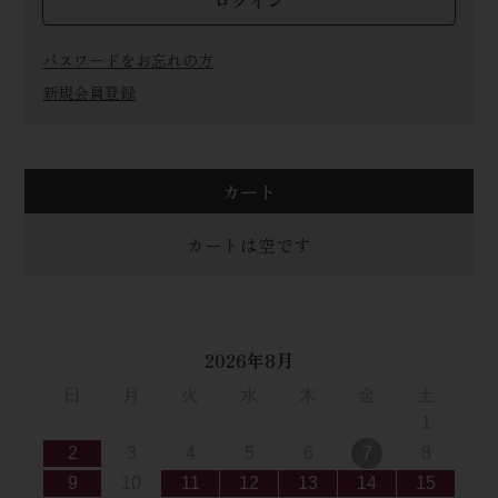
ログイン
パスワードをお忘れの方
新規会員登録
カート
カートは空です
2026年8月
日
月
火
水
木
金
土
1
2
3
4
5
6
7
8
9
10
11
12
13
14
15