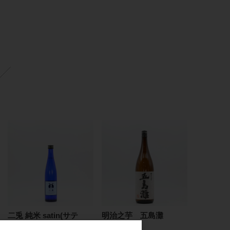
二兎 純米 satin(サテ
明治之芋 五島灘
ン) 500ml
1.8L