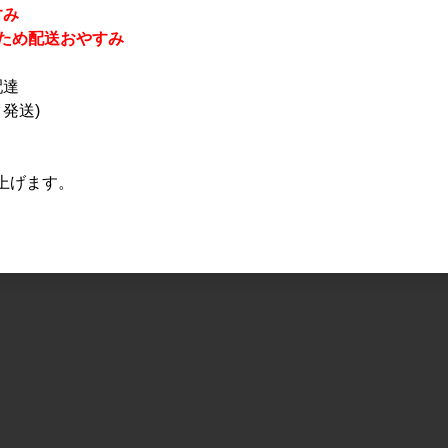
すみ
休業のため配送おやすみ
配達
発送)
上げます。