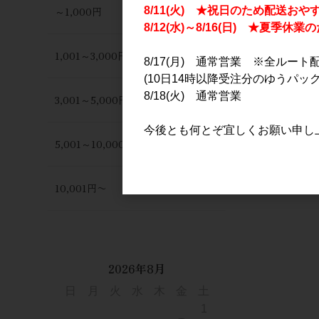
～1,000円
8/11(火) ★祝日のため配送おや
8/12(水)～8/16(日) ★夏季
1,001～3,000円
8/17(月) 通常営業 ※全ルート
(10日14時以降受注分のゆうパック
8/18(火) 通常営業
3,001～5,000円
今後とも何とぞ宜しくお願い申し
5,001～10,000円
10,001円〜
2026年8月
日
月
火
水
木
金
土
1