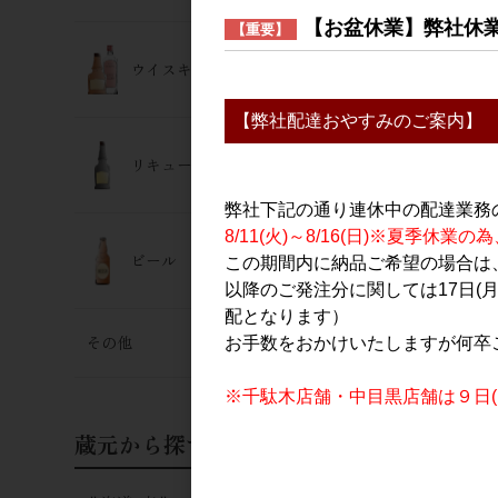
【お盆休業】弊社休
【重要】
ウイスキー･ジン
【弊社配達おやすみのご案内】
リキュール
弊社下記の通り連休中の配達業務
8/11(火)～8/16(日)※夏季
ビール
この期間内に納品ご希望の場合は、
以降のご発注分に関しては17日(
配となります）
その他
お手数をおかけいたしますが何卒
※千駄木店舗・中目黒店舗は９日(日
蔵元から探す