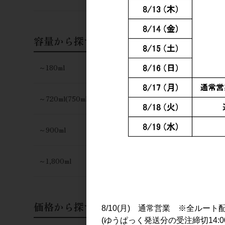
容量から探す
～180ml
～720ml(750ml)
～900ml
～1,800ml
価格から探す
8/10(月) 通常営業 ※全ルート
(ゆうぱっく発送分の受注締切14:0