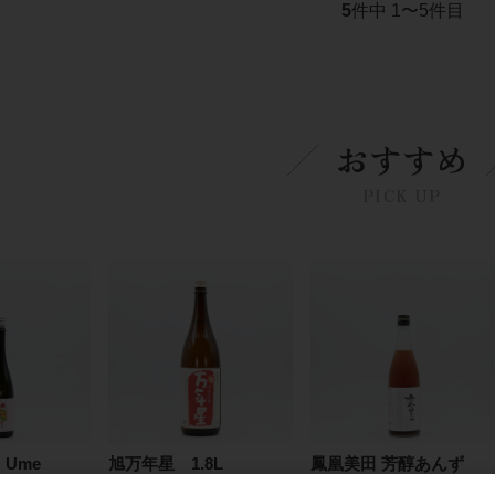
5
件中 1〜5件目
おすすめ
PICK UP
 Ume
旭万年星 1.8L
鳳凰美田 芳醇あんず
酒 720ml