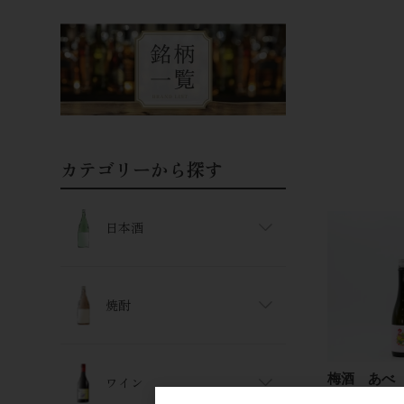
カテゴリーから探す
日本酒
焼酎
梅酒 あべ
ワイン
500ml