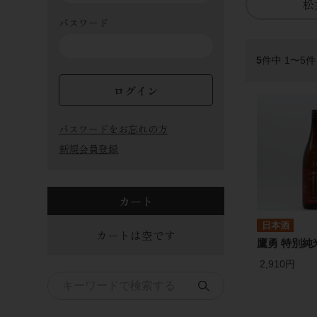
松
パスワード
5
件中 1〜5
ログイン
パスワードをお忘れの方
新規会員登録
カート
日本酒
カートは空です
鷹勇 特別純米
2,910円