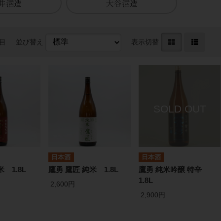
井酒造
大谷酒造
件目
並び替え
表示切替
日本酒
日本酒
 1.8L
鷹勇 鷹匠 純米 1.8L
鷹勇 純米吟醸 特辛
1.8L
2,600円
2,900円