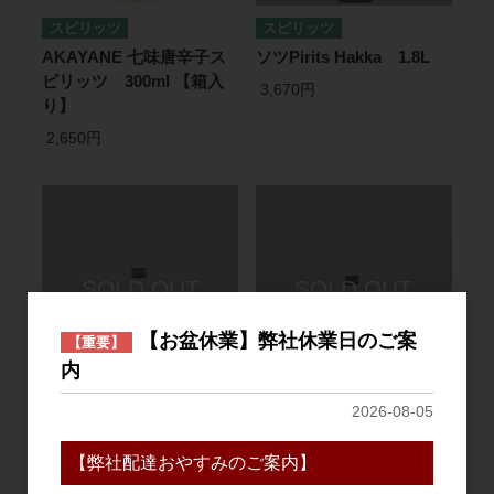
スピリッツ
スピリッツ
AKAYANE 七味唐辛子ス
ソツPirits Hakka 1.8L
ピリッツ 300ml 【箱入
3,670円
り】
2,650円
【お盆休業】弊社休業日のご案
【重要】
内
スピリッツ
スピリッツ
2026-08-05
AKAYANE CRAFT
AKAYANE CRAFT
SPIRITS 燻製紅茶
SPIRITS spicy ブラック
【弊社配達おやすみのご案内】
720ml
ペッパー 720ml