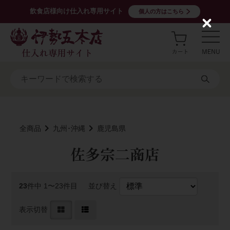
飲食店様向け仕入れ専用サイト
個人の方はこちら
C
l
o
s
e
全商品
九州･沖縄
鹿児島県
佐多宗二商店
23
件中 1〜23件目
並び替え
表示切替