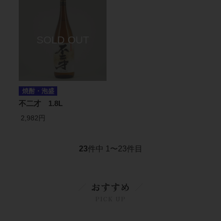
焼酎・泡盛
不二才 1.8L
2,982円
23
件中 1〜23件目
おすすめ
PICK UP