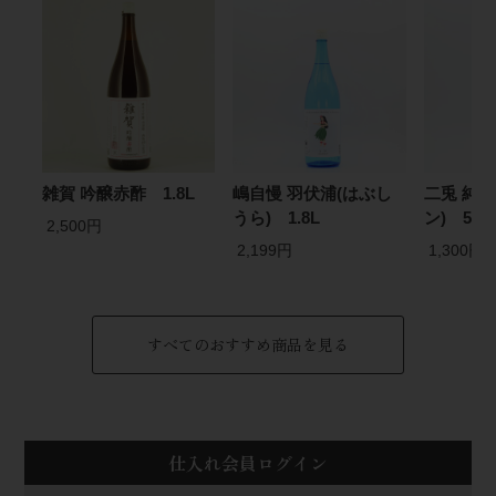
雑賀 吟醸赤酢 1.8L
嶋自慢 羽伏浦(はぶし
二兎 純米 
うら) 1.8L
ン) 500
2,500円
2,199円
1,300円
すべてのおすすめ商品を見る
仕入れ会員ログイン