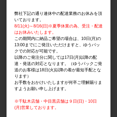
5,200円
5,200円
弊社下記の通り連休中の配達業務のお休みを頂
いております。
8/11(火)～8/16(日)※夏季休業の為、受注・配達
はお休みいたします。
この期間内に納品ご希望の場合は、10日(月)の
13:00までにご発注いただけますと、ゆうパッ
クでの対応が可能です。
以降のご発注分に関しては17日(月)以降の配
達・発送の対応となります。（ゆうパックご発
焼酎・泡盛
リキュール
送のお客様は18日(火)以降の着が最短手配とな
不二才 黒麹 720ml
AKAYANE 赤屋根スパイ
ります）
シー梅酒 720ml
1,776円
お手数をおかけいたしますが何卒ご理解賜りま
3,000円
すようお願い申し上げます。
※千駄木店舗・中目黒店舗は９日(日)・10日
(月)営業しております。