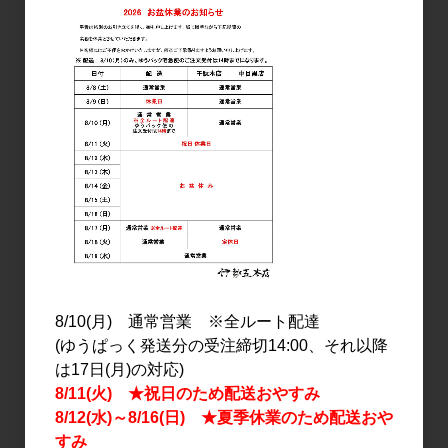
リキュール
スピリッツ
自然郷 梅酒 ヌーボー
ソツPirits Hakka 720ml
1.8L
1,980円
3,182円
8/10(月) 通常営業 ※全ルート配達
(ゆうぱっく発送分の受注締切14:00、それ以降
は17日(月)の対応)
8/11(火) ★祝日のため配送おやすみ
8/12(水)～8/16(日) ★夏季休業のため配送おや
すみ
リキュール
スピリッツ