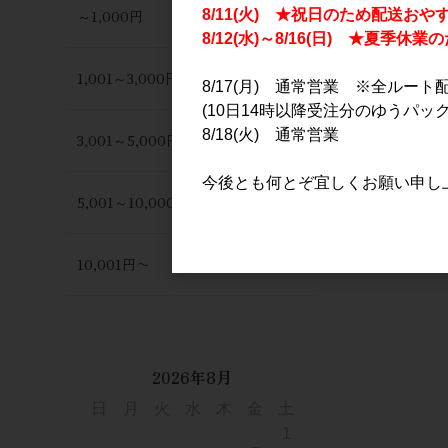
～1,000円
8/11(火) ★祝日のため配送おや
8/12(水)～8/16(日) ★夏季
1,001～3,000円
8/17(月) 通常営業 ※全ルート
(10日14時以降受注分のゆうパック
8/18(火) 通常営業
3,001～5,000円
今後とも何とぞ宜しくお願い申し
5,001～10,000円
10,001円〜
2026年8月
日
月
火
水
木
金
土
1