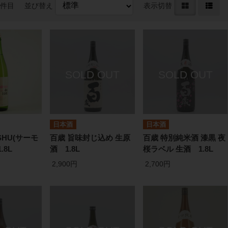
0件目
並び替え
表示切替
日本酒
日本酒
 SHU(サーモ
百歳 旨味封じ込め 生原
百歳 特別純米酒 漆黒 夜
.8L
酒 1.8L
桜ラベル 生酒 1.8L
2,900円
2,700円