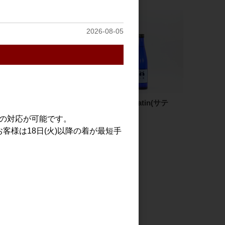
2026-08-05
嶋自慢 羽伏浦(はぶしう
二兎 純米 satin(サテ
ら) 1.8L
ン) 500ml
での対応が可能です。
2,199円
1,300円
客様は18日(火)以降の着が最短手
見る