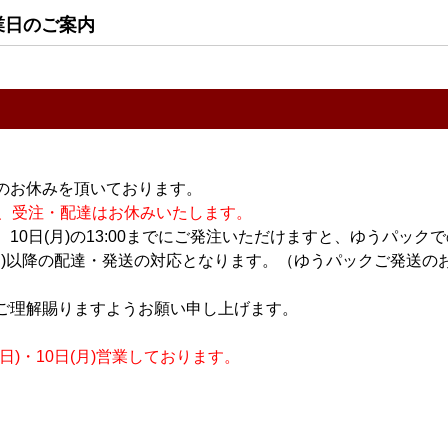
業日のご案内
のお休みを頂いております。
吟醸 蔵の
加茂錦 BRILLIANCE 短
謳歌 720ml
休業の為、受注・配達はお休みいたします。
稈渡船 720ml
1,590円
10日(月)の13:00までにご発注いただけますと、ゆうパック
6,000円
月)以降の配達・発送の対応となります。（ゆうパックご発送のお
ご理解賜りますようお願い申し上げます。
すべてのおすすめ商品を
)・10日(月)営業しております。