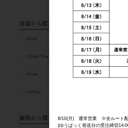
容量から探す
～180ml
～720ml(750ml)
～900ml
～1,800ml
価格から探す
8/10(月) 通常営業 ※全ルート
(ゆうぱっく発送分の受注締切14:0