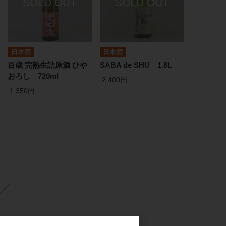
日本酒
日本酒
百歳 完熟生詰原酒 ひや
SABA de SHU 1.8L
おろし 720ml
2,400円
1,350円