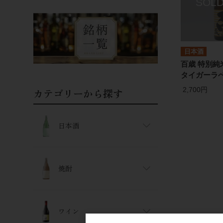
日本酒
百歳 特別純
タイガーラベ
2,700円
カテゴリーから探す
日本酒
焼酎
ワイン