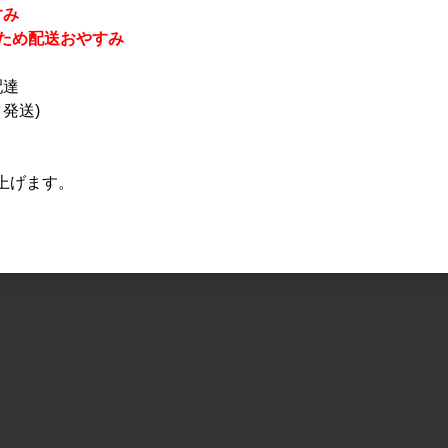
すみ
休業のため配送おやすみ
配達
発送)
上げます。