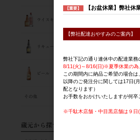
【お盆休業】弊社休
【重要】
ウイスキー･ジン
【弊社配達おやすみのご案内】
リキュール
弊社下記の通り連休中の配達業務
栗駒山 純米
8/11(火)～8/16(日)※夏季
華 1.8L
ビール
この期間内に納品ご希望の場合は、
3,430円
以降のご発注分に関しては17日(
配となります）
その他
お手数をおかけいたしますが何卒
※千駄木店舗・中目黒店舗は９日(日
蔵元から探す