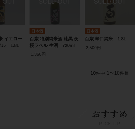
日本酒
日本酒
米 イエロー
百歳 特別純米酒 漆黒 夜
百歳 辛口純米 1.8L
ル 1.8L
桜ラベル 生酒 720ml
2,500円
1,350円
10
件中 1〜10件目
おすすめ
PICK UP